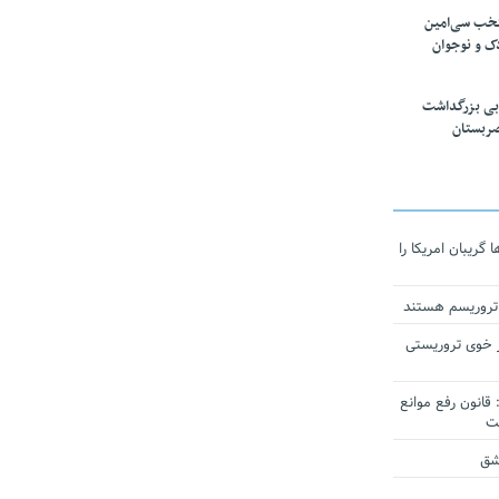
تخب سی‌امین
ک و نوجوان
بی بزرگداشت
صربستان
ریبان امریکا را
 تروریسم هستند
 خوی تروریستی
انون رفع موانع
شق