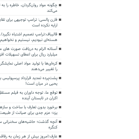
چگونه مواد روان‌گردان، خاطره را به 
می‌کند
فارن پالسی: ترامپ توجیهی برای تقابل
ارایه نکرده است
قالیباف:ترامپ تصمیم اشتباه نگیرد/ 
هسته‌ای نبودیم، نیستیم و نخواهیم 
میلیارد ریال برای اعطای تسهیلات اف
کره‌ای‌ها با تولید مواد اصلی نمایشگره
را تغییر می‌دهند
پشت‌پرده تمدید قرارداد پرسپولیس با
یحیی در میان است!
توقع ما، توجه داوران به فیلم مستقل
اکران در تابستان آینده
برخورد بدون تعارف با ساخت‌ و سازه
یزد؛ عزم جدی برای صیانت از طبیعت
آنچه گذشت؛ حاشیه‌های سخنرانی سال
کنگره
عارف:امروز بیش از هر زمان به رفاقت