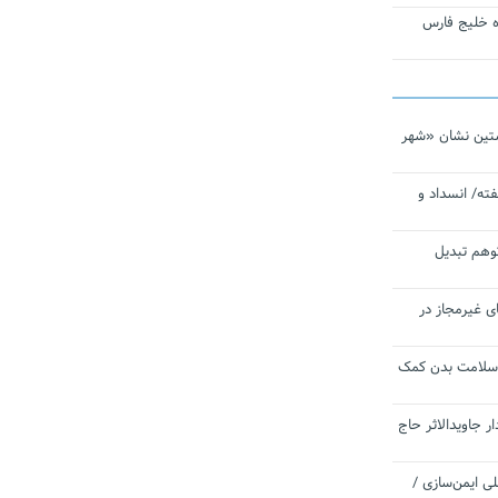
تاره خلیج فارس
تین نشان «شهر
ته/ انسداد و
توهم تبدیل
ی غیرمجاز در
 سلامت بدن کمک
 جاویدالاثر حاج
 به برنامه ملی ایمن‌سازی /