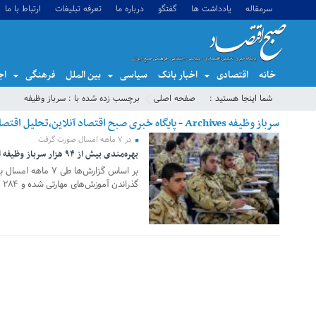
سرمقاله
یادداشت ها
گفتگو
درباره ما
تعرفه تبلیغات
ارتباط با ما
خانه
اقتصادی
اخبار بانک
سیاسی
بین الملل
فرهنگی
اج
شما اینجا هستید :
صفحه اصلی
برچسب زده شده با : سرباز وظیفه
سرباز وظیفه Archives - پایگاه خبری صبح اقتصاد آنلاین،تحلیل اقتصادی،اخبار اقتصادی
در ۷ ماهه امسال صورت گرفت
بهره‌مندی بیش از ۹۴ هزار سرباز وظیفه از آموزش‌های مهارتی
06 نوامبر 2024
گذراندن آموزش‌های مهارتی شده‌ و ۲۸۴ مربی پایور نیز تربیت شده‌اند.