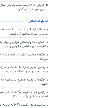
فروش ۷.۷ درصد سهام پالایش س
روی میز هیات واگذاری
اخبار اجتماعی
منطقه آزاد ارس در مسیر کسب نخس
سالم و ایمن» مناطق آزاد کشور
اعمال محدودیت‌های ترافیکی پایان هف
یکطرفه‌سازی مقطعی چالوس و هراز
چگونه مواد روان‌گردان، خاطره را به 
می‌کند
برخورد بدون تعارف با ساخت‌ و سازها
یزد؛ عزم جدی برای صیانت از طبیعت
چگونه با تغذیه صحیح در رمضان به
کنیم
رئیس قوه قضاییه درگذشت مادر سردار
احمد متوسلیان را تسلیت گفت
بررسی ورود واکسن HPV