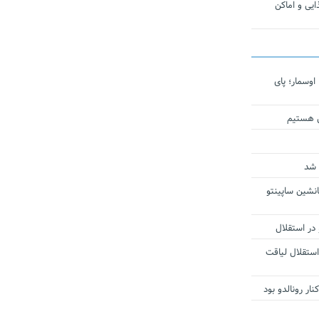
یی و اماکن
اوسمار؛ پای
ی هستیم
 شد
انشین ساپینتو
 در استقلال
استقلال لیاقت
ار رونالدو بود