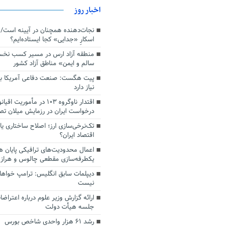
اخبار روز
اسکارِ «جدایی» کجا ایستاده‌ایم؟
منطقه آزاد ارس در مسیر کسب نخ
سالم و ایمن» مناطق آزاد کشور
پیت هگست: صنعت دفاعی آمریکا به
نیاز دارد
درخواست ایران در رزمایش میلان ت
تک‌نرخی‌سازی ارز؛ اصلاح ساختاری ی
اقتصاد ایران؟
اعمال محدودیت‌های ترافیکی پایان ه
یکطرفه‌سازی مقطعی چالوس و هراز
دیپلمات سابق انگلیس:‌ ترامپ خواها
نیست
ارائه گزارش وزیر علوم درباره اعتراضا
جلسه هیأت دولت
رشد ۶۱ هزار واحدی شاخص بورس