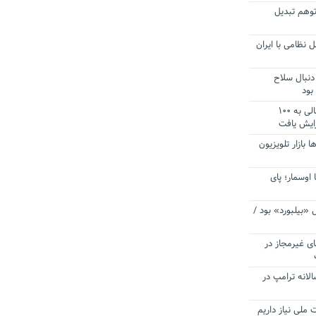
توهم تبدیل
 نظامی با ایران
دنبال سلاح
بود
آستانه الزام به دریافت صورت های مالی به ۱۰۰
زایش یافت
ا بازار تلویزیون
 اوسمار؛ پای
 «بیلبورد» بود /
ای غیرمجاز در
انه ترامپ در
 ملی نیاز داریم