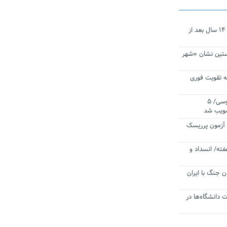
نجات‌دهنده‌ همچنان در آیینه است/ ۱۴ سال بعد از
ستین نشان «شهر
 تقویت فوری
اقتدار ناوگروه ۱۰۳ در مأموریت‌ اقیانوسی/ ۵
صویب شد
ا آزمون پرریسک
فته/ انسداد و
ن جنگ با ایران
ت دانشگاه‌ها در