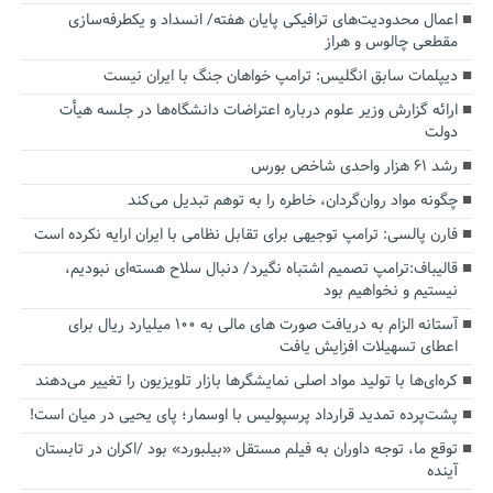
اعمال محدودیت‌های ترافیکی پایان هفته/ انسداد و یکطرفه‌سازی
مقطعی چالوس و هراز
دیپلمات سابق انگلیس:‌ ترامپ خواهان جنگ با ایران نیست
ارائه گزارش وزیر علوم درباره اعتراضات دانشگاه‌ها در جلسه هیأت
دولت
رشد ۶۱ هزار واحدی شاخص بورس
چگونه مواد روان‌گردان، خاطره را به توهم تبدیل می‌کند
فارن پالسی: ترامپ توجیهی برای تقابل نظامی با ایران ارایه نکرده است
قالیباف:ترامپ تصمیم اشتباه نگیرد/ دنبال سلاح هسته‌ای نبودیم،
نیستیم و نخواهیم بود
آستانه الزام به دریافت صورت های مالی به ۱۰۰ میلیارد ریال برای
اعطای تسهیلات افزایش یافت
کره‌ای‌ها با تولید مواد اصلی نمایشگرها بازار تلویزیون را تغییر می‌دهند
پشت‌پرده تمدید قرارداد پرسپولیس با اوسمار؛ پای یحیی در میان است!
توقع ما، توجه داوران به فیلم مستقل «بیلبورد» بود /اکران در تابستان
آینده