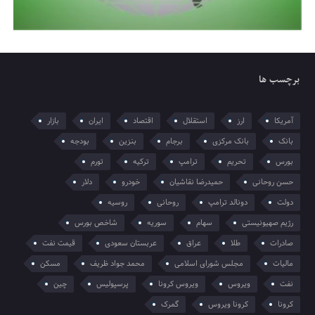
برچسب ها
آمریکا
ارز
استقلال
اقتصاد
ایران
بازار
بانک
بانک مرکزی
برجام
بنزین
بودجه
بورس
تحریم
ترامپ
ترکیه
تورم
حسن روحانی
حمیدرضا نقاشیان
خودرو
دلار
دولت
دونالد ترامپ
روحانی
روسیه
رژیم صهیونیستی
سهام
سوریه
شاخص بورس
صادرات
طلا
عراق
عربستان سعودی
قیمت نفت
مالیات
مجلس شورای اسلامی
محمد جواد ظریف
مسکن
نفت
ویروس
ویروس کرونا
پرسپولیس
چین
کرونا
کرونا ویروس
گمرک