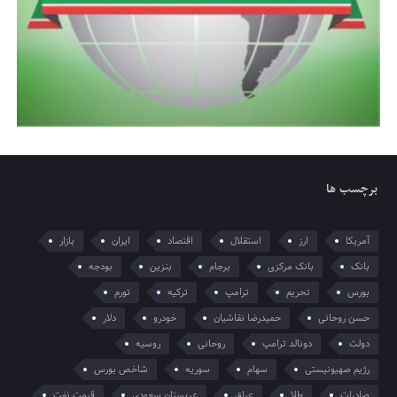
برچسب ها
آمریکا
ارز
استقلال
اقتصاد
ایران
بازار
بانک
بانک مرکزی
برجام
بنزین
بودجه
بورس
تحریم
ترامپ
ترکیه
تورم
حسن روحانی
حمیدرضا نقاشیان
خودرو
دلار
دولت
دونالد ترامپ
روحانی
روسیه
رژیم صهیونیستی
سهام
سوریه
شاخص بورس
صادرات
طلا
عراق
عربستان سعودی
قیمت نفت