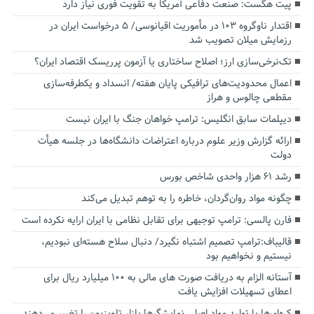
پیت هگست: صنعت دفاعی آمریکا به تقویت فوری نیاز دارد
اقتدار ناوگروه ۱۰۳ در مأموریت‌ اقیانوسی/ ۵ درخواست ایران در
رزمایش میلان تصویب شد
تک‌نرخی‌سازی ارز؛ اصلاح ساختاری یا آزمون پرریسک اقتصاد ایران؟
اعمال محدودیت‌های ترافیکی پایان هفته/ انسداد و یکطرفه‌سازی
مقطعی چالوس و هراز
دیپلمات سابق انگلیس:‌ ترامپ خواهان جنگ با ایران نیست
ارائه گزارش وزیر علوم درباره اعتراضات دانشگاه‌ها در جلسه هیأت
دولت
رشد ۶۱ هزار واحدی شاخص بورس
چگونه مواد روان‌گردان، خاطره را به توهم تبدیل می‌کند
فارن پالسی: ترامپ توجیهی برای تقابل نظامی با ایران ارایه نکرده است
قالیباف:ترامپ تصمیم اشتباه نگیرد/ دنبال سلاح هسته‌ای نبودیم،
نیستیم و نخواهیم بود
آستانه الزام به دریافت صورت های مالی به ۱۰۰ میلیارد ریال برای
اعطای تسهیلات افزایش یافت
کره‌ای‌ها با تولید مواد اصلی نمایشگرها بازار تلویزیون را تغییر می‌دهند