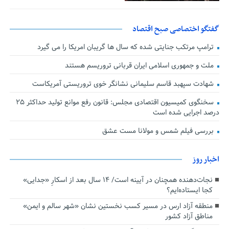
گفتگو اختصاصی صبح اقتصاد
ترامپ مرتکب جنایتی شده که سال ها گریبان امریکا را می گیرد
ملت و جمهوری اسلامی ایران قربانی تروریسم هستند
شهادت سپهبد قاسم سلیمانی نشانگر خوی تروریستی آمریکاست
سخنگوی کمیسیون اقتصادی مجلس: قانون رفع موانع تولید حداکثر ۲۵
درصد اجرایی شده است
بررسی فیلم شمس و مولانا مست عشق
اخبار روز
نجات‌دهنده‌ همچنان در آیینه است/ ۱۴ سال بعد از اسکارِ «جدایی»
کجا ایستاده‌ایم؟
منطقه آزاد ارس در مسیر کسب نخستین نشان «شهر سالم و ایمن»
مناطق آزاد کشور