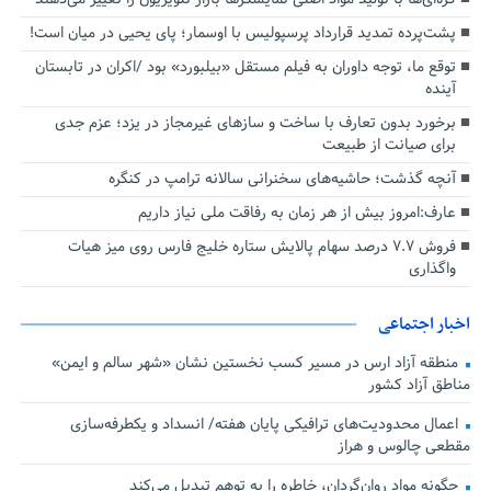
پشت‌پرده تمدید قرارداد پرسپولیس با اوسمار؛ پای یحیی در میان است!
توقع ما، توجه داوران به فیلم مستقل «بیلبورد» بود /اکران در تابستان
آینده
برخورد بدون تعارف با ساخت‌ و سازهای غیرمجاز در یزد؛ عزم جدی
برای صیانت از طبیعت
آنچه گذشت؛ حاشیه‌های سخنرانی سالانه ترامپ در کنگره
عارف:امروز بیش از هر زمان به رفاقت ملی نیاز داریم
فروش ۷.۷ درصد سهام پالایش ستاره خلیج فارس روی میز هیات
واگذاری
اخبار اجتماعی
منطقه آزاد ارس در مسیر کسب نخستین نشان «شهر سالم و ایمن»
مناطق آزاد کشور
اعمال محدودیت‌های ترافیکی پایان هفته/ انسداد و یکطرفه‌سازی
مقطعی چالوس و هراز
چگونه مواد روان‌گردان، خاطره را به توهم تبدیل می‌کند