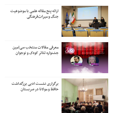
ارائه پنج مقاله علمی با موضوعیت
جنگ و میراث‌فرهنگی
معرفی مقالات منتخب سی‌امین
جشنواره تئاتر کودک و نوجوان
برگزاری نشست ادبی بزرگداشت
حافظ و مولانا در صربستان