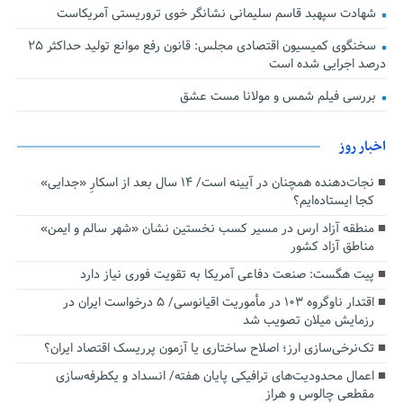
شهادت سپهبد قاسم سلیمانی نشانگر خوی تروریستی آمریکاست
سخنگوی کمیسیون اقتصادی مجلس: قانون رفع موانع تولید حداکثر ۲۵
درصد اجرایی شده است
بررسی فیلم شمس و مولانا مست عشق
اخبار روز
نجات‌دهنده‌ همچنان در آیینه است/ ۱۴ سال بعد از اسکارِ «جدایی»
کجا ایستاده‌ایم؟
منطقه آزاد ارس در مسیر کسب نخستین نشان «شهر سالم و ایمن»
مناطق آزاد کشور
پیت هگست: صنعت دفاعی آمریکا به تقویت فوری نیاز دارد
اقتدار ناوگروه ۱۰۳ در مأموریت‌ اقیانوسی/ ۵ درخواست ایران در
رزمایش میلان تصویب شد
تک‌نرخی‌سازی ارز؛ اصلاح ساختاری یا آزمون پرریسک اقتصاد ایران؟
اعمال محدودیت‌های ترافیکی پایان هفته/ انسداد و یکطرفه‌سازی
مقطعی چالوس و هراز