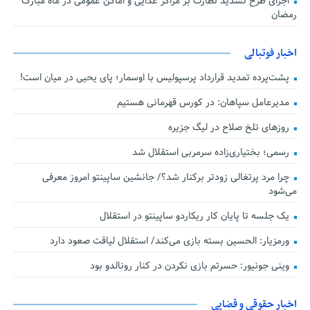
اجرای طرح تشدید نظارت بر مراکز غذایی و اماکن عمومی در ماه مبارک
رمضان
اخبار فوتبالی
پشت‌پرده تمدید قرارداد پرسپولیس با اوسمار؛ پای یحیی در میان است!
مدیرعامل سپاهان: در کورس قهرمانی هستیم
روزهای تلخ صلاح در لیگ جزیره
رسمی؛ بختیاری‌زاده سرمربی استقلال شد
چرا مرد پرتغالی زودتر برکنار شد؟/ جانشین ساپینتو امروز معرفی
می‌شود
یک جلسه تا پایان کار ریکاردو ساپینتو در استقلال
ورمزیار: الحسین بسته بازی می‌کند/ استقلال لیاقت صعود دارد
وینی جونیور: حسرتم بازی نکردن در کنار رونالدو بود
اخبار حقوقی و قضایی