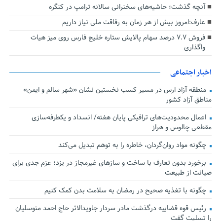
آنچه گذشت؛ حاشیه‌های سخنرانی سالانه ترامپ در کنگره
عارف:امروز بیش از هر زمان به رفاقت ملی نیاز داریم
فروش ۷.۷ درصد سهام پالایش ستاره خلیج فارس روی میز هیات
واگذاری
اخبار اجتماعی
منطقه آزاد ارس در مسیر کسب نخستین نشان «شهر سالم و ایمن»
مناطق آزاد کشور
اعمال محدودیت‌های ترافیکی پایان هفته/ انسداد و یکطرفه‌سازی
مقطعی چالوس و هراز
چگونه مواد روان‌گردان، خاطره را به توهم تبدیل می‌کند
برخورد بدون تعارف با ساخت‌ و سازهای غیرمجاز در یزد؛ عزم جدی برای
صیانت از طبیعت
چگونه با تغذیه صحیح در رمضان به سلامت بدن کمک کنیم
رئیس قوه قضاییه درگذشت مادر سردار جاویدالاثر حاج احمد متوسلیان
را تسلیت گفت