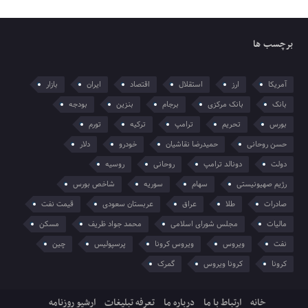
برچسب ها
آمریکا
ارز
استقلال
اقتصاد
ایران
بازار
بانک
بانک مرکزی
برجام
بنزین
بودجه
بورس
تحریم
ترامپ
ترکیه
تورم
حسن روحانی
حمیدرضا نقاشیان
خودرو
دلار
دولت
دونالد ترامپ
روحانی
روسیه
رژیم صهیونیستی
سهام
سوریه
شاخص بورس
صادرات
طلا
عراق
عربستان سعودی
قیمت نفت
مالیات
مجلس شورای اسلامی
محمد جواد ظریف
مسکن
نفت
ویروس
ویروس کرونا
پرسپولیس
چین
کرونا
کرونا ویروس
گمرک
خانه
ارتباط با ما
درباره ما
تعرفه تبلیغات
ارشیو روزنامه