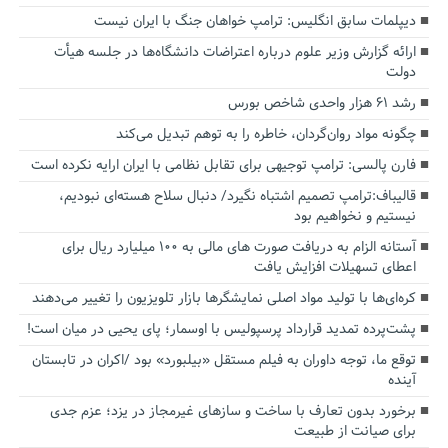
دیپلمات سابق انگلیس:‌ ترامپ خواهان جنگ با ایران نیست
ارائه گزارش وزیر علوم درباره اعتراضات دانشگاه‌ها در جلسه هیأت
دولت
رشد ۶۱ هزار واحدی شاخص بورس
چگونه مواد روان‌گردان، خاطره را به توهم تبدیل می‌کند
فارن پالسی: ترامپ توجیهی برای تقابل نظامی با ایران ارایه نکرده است
قالیباف:ترامپ تصمیم اشتباه نگیرد/ دنبال سلاح هسته‌ای نبودیم،
نیستیم و نخواهیم بود
آستانه الزام به دریافت صورت های مالی به ۱۰۰ میلیارد ریال برای
اعطای تسهیلات افزایش یافت
کره‌ای‌ها با تولید مواد اصلی نمایشگرها بازار تلویزیون را تغییر می‌دهند
پشت‌پرده تمدید قرارداد پرسپولیس با اوسمار؛ پای یحیی در میان است!
توقع ما، توجه داوران به فیلم مستقل «بیلبورد» بود /اکران در تابستان
آینده
برخورد بدون تعارف با ساخت‌ و سازهای غیرمجاز در یزد؛ عزم جدی
برای صیانت از طبیعت