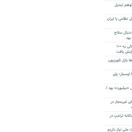
توهم تبدیل
 نظامی با ایران
دنبال سلاح
بود
آستانه الزام به دریافت صورت های مالی به ۱۰۰
زایش یافت
ا بازار تلویزیون
 اوسمار؛ پای
 «بیلبورد» بود /
ای غیرمجاز در
انه ترامپ در
 ملی نیاز داریم