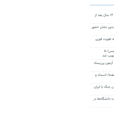
نجات‌دهنده‌ همچنان در آیینه است/ ۱۴ سال بعد از
ستین نشان «شهر
 تقویت فوری
اقتدار ناوگروه ۱۰۳ در مأموریت‌ اقیانوسی/ ۵
صویب شد
ا آزمون پرریسک
فته/ انسداد و
ن جنگ با ایران
ت دانشگاه‌ها در