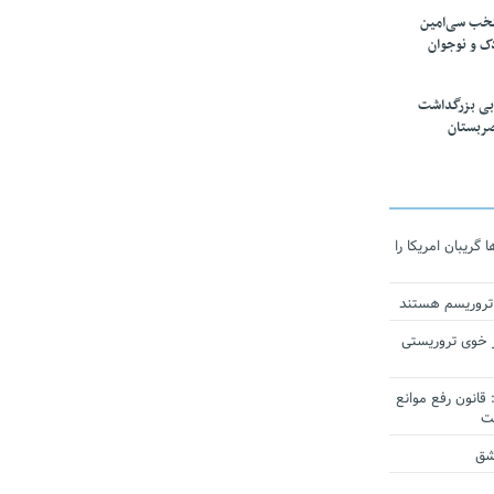
تخب سی‌امین
ک و نوجوان
بی بزرگداشت
صربستان
ریبان امریکا را
 تروریسم هستند
 خوی تروریستی
انون رفع موانع
شق