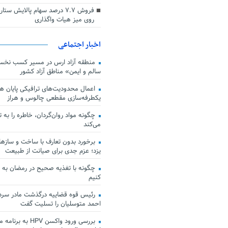
فروش ۷.۷ درصد سهام پالایش س
روی میز هیات واگذاری
اخبار اجتماعی
منطقه آزاد ارس در مسیر کسب نخس
سالم و ایمن» مناطق آزاد کشور
اعمال محدودیت‌های ترافیکی پایان هف
یکطرفه‌سازی مقطعی چالوس و هراز
چگونه مواد روان‌گردان، خاطره را به 
می‌کند
برخورد بدون تعارف با ساخت‌ و سازها
یزد؛ عزم جدی برای صیانت از طبیعت
چگونه با تغذیه صحیح در رمضان به
کنیم
رئیس قوه قضاییه درگذشت مادر سردار
احمد متوسلیان را تسلیت گفت
بررسی ورود واکسن HPV