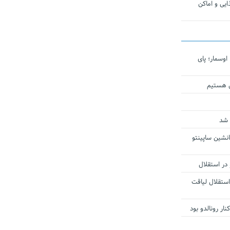
یی و اماکن
اوسمار؛ پای
ی هستیم
 شد
انشین ساپینتو
 در استقلال
استقلال لیاقت
ار رونالدو بود