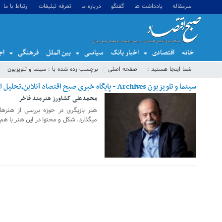
سرمقاله
یادداشت ها
گفتگو
درباره ما
تعرفه تبلیغات
ارتباط با ما
خانه
اقتصادی
اخبار بانک
سیاسی
بین الملل
فرهنگی
اج
شما اینجا هستید :
صفحه اصلی
برچسب زده شده با : سینما و تلویزیون
سینما و تلویزیون Archives - پایگاه خبری صبح اقتصاد آنلاین،تحلیل اقتصادی،اخبار اقتصادی
محمدعلی کشاورز هنرمند فاخر
15 ژوئن 2020
هنر بازیگری در حوزه بررسی از هنرها
میگذارد. شکل و محتوا در این هنر با هم د