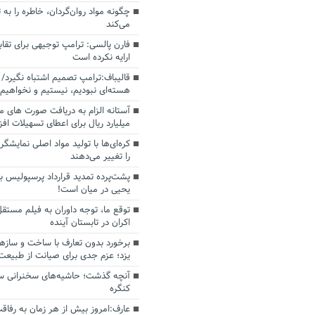
چگونه مواد روان‌گردان، خاطره را به 
می‌کند
فارن پالسی: ترامپ توجیهی برای تقابل
ارایه نکرده است
قالیباف:ترامپ تصمیم اشتباه نگیرد/ 
هسته‌ای نبودیم، نیستیم و نخواهیم 
میلیارد ریال برای اعطای تسهیلات اف
کره‌ای‌ها با تولید مواد اصلی نمایشگره
را تغییر می‌دهند
پشت‌پرده تمدید قرارداد پرسپولیس با
یحیی در میان است!
توقع ما، توجه داوران به فیلم مستقل
اکران در تابستان آینده
برخورد بدون تعارف با ساخت‌ و سازه
یزد؛ عزم جدی برای صیانت از طبیعت
آنچه گذشت؛ حاشیه‌های سخنرانی سال
کنگره
عارف:امروز بیش از هر زمان به رفاقت