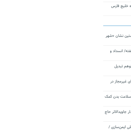
تاره خلیج فارس
تین نشان «شهر
ته/ انسداد و
توهم تبدیل
ی غیرمجاز در
 سلامت بدن کمک
 جاویدالاثر حاج
 به برنامه ملی ایمن‌سازی /