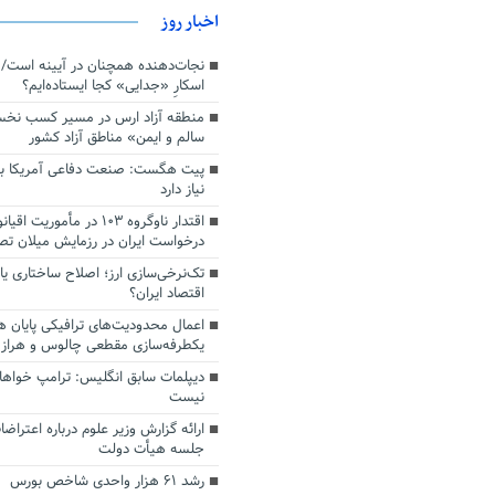
اخبار روز
اسکارِ «جدایی» کجا ایستاده‌ایم؟
منطقه آزاد ارس در مسیر کسب نخ
سالم و ایمن» مناطق آزاد کشور
پیت هگست: صنعت دفاعی آمریکا به
نیاز دارد
درخواست ایران در رزمایش میلان ت
تک‌نرخی‌سازی ارز؛ اصلاح ساختاری ی
اقتصاد ایران؟
اعمال محدودیت‌های ترافیکی پایان ه
یکطرفه‌سازی مقطعی چالوس و هراز
دیپلمات سابق انگلیس:‌ ترامپ خواها
نیست
ارائه گزارش وزیر علوم درباره اعتراضا
جلسه هیأت دولت
رشد ۶۱ هزار واحدی شاخص بورس