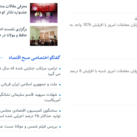
معرفی مقالات من
جشنواره تئاتر کود
شاخص کل بورس اوراق بهادار تهران در پایان معاملات امروز با افزایش 1076 واحد به
برگزاری نشست اد
حافظ و مولانا در 
گفتگو اختصاصی صبح اقتصاد
ترامپ مرتکب جنایتی شده که سال ها گ
شاخص کل بورس اوراق بهادار تهران در پایان معاملات امروز شنبه با افزایش 8 درصد
می گیرد
ملت و جمهوری اسلامی ایران قربانی
شهادت سپهبد قاسم سلیمانی نشانگر
آمریکاست
سخنگوی کمیسیون اقتصادی مجلس: ق
تولید حداکثر ۲۵ درصد اجرایی شده است
بررسی فیلم شمس و مولانا مست ع