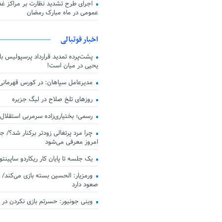
اجرای طرح تشدید نظارت بر مراکز غذا
عمومی در ماه مبارک رمضان
اخبار فوتبالی
پشت‌پرده تمدید قرارداد پرسپولیس با 
یحیی در میان است!
مدیرعامل سپاهان: در کورس قهرمان
روزهای تلخ صلاح در لیگ جزیره
رسمی؛ بختیاری‌زاده سرمربی استقلال
چرا مرد پرتغالی زودتر برکنار شد؟/ ج
امروز معرفی می‌شود
یک جلسه تا پایان کار ریکاردو ساپینتو
ورمزیار: الحسین بسته بازی می‌کند/ 
صعود دارد
وینی جونیور: حسرتم بازی نکردن در کن