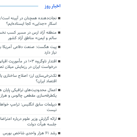
اخبار روز
اسکارِ «جدایی» کجا ایستاده‌ایم؟
منطقه آزاد ارس در مسیر کسب نخ
سالم و ایمن» مناطق آزاد کشور
پیت هگست: صنعت دفاعی آمریکا به
نیاز دارد
درخواست ایران در رزمایش میلان ت
تک‌نرخی‌سازی ارز؛ اصلاح ساختاری ی
اقتصاد ایران؟
اعمال محدودیت‌های ترافیکی پایان ه
یکطرفه‌سازی مقطعی چالوس و هراز
دیپلمات سابق انگلیس:‌ ترامپ خواها
نیست
ارائه گزارش وزیر علوم درباره اعتراضا
جلسه هیأت دولت
رشد ۶۱ هزار واحدی شاخص بورس