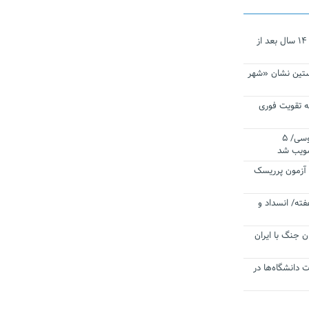
نجات‌دهنده‌ همچنان در آیینه است/ ۱۴ سال بعد از
ستین نشان «شهر
 تقویت فوری
اقتدار ناوگروه ۱۰۳ در مأموریت‌ اقیانوسی/ ۵
صویب شد
ا آزمون پرریسک
فته/ انسداد و
ن جنگ با ایران
ت دانشگاه‌ها در