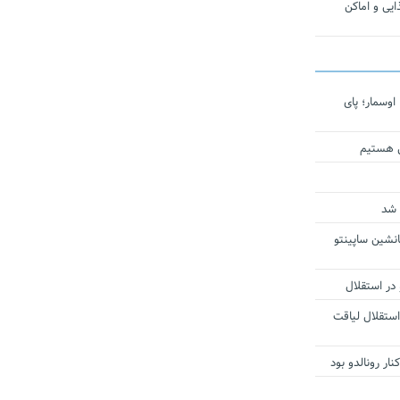
یی و اماکن
اوسمار؛ پای
ی هستیم
 شد
انشین ساپینتو
 در استقلال
استقلال لیاقت
ار رونالدو بود