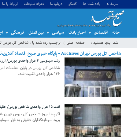
سرمقاله
یادداشت ها
گفتگو
درباره ما
تعرفه تبلیغات
ارتباط با ما
خانه
اقتصادی
اخبار بانک
سیاسی
بین الملل
فرهنگی
اج
شما اینجا هستید :
صفحه اصلی
برچسب زده شده با : شاخص کل بورس ته
شاخص کل بورس تهران Archives - پایگاه خبری صبح اقتصاد آنلاین،تحلیل اقتصادی،اخبار اقتصادی
رشد سینوسی ۴ هزار واحدی بورس/ ارزش بازار به ۱۰ هزار همت نرسید
23 آوریل 2025
۱۳۶ هزار واحدی تثبیت شد.
افت ۱۵ هزار واحدی شاخص بورس/ حقیقی‌ها به بازار سرمایه آمدند
05 آوریل 2025
ورود سرمایه‌گذاران حقیقی به بازار سرما