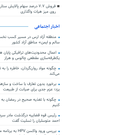
فروش ۷.۷ درصد سهام پالایش س
روی میز هیات واگذاری
اخبار اجتماعی
منطقه آزاد ارس در مسیر کسب نخس
سالم و ایمن» مناطق آزاد کشور
اعمال محدودیت‌های ترافیکی پایان هف
یکطرفه‌سازی مقطعی چالوس و هراز
چگونه مواد روان‌گردان، خاطره را به 
می‌کند
برخورد بدون تعارف با ساخت‌ و سازها
یزد؛ عزم جدی برای صیانت از طبیعت
چگونه با تغذیه صحیح در رمضان به
کنیم
رئیس قوه قضاییه درگذشت مادر سردار
احمد متوسلیان را تسلیت گفت
بررسی ورود واکسن HPV