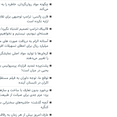
چگونه مواد روان‌گردان، خاطره را به 
می‌کند
فارن پالسی: ترامپ توجیهی برای تقابل
ارایه نکرده است
قالیباف:ترامپ تصمیم اشتباه نگیرد/ 
هسته‌ای نبودیم، نیستیم و نخواهیم 
میلیارد ریال برای اعطای تسهیلات اف
کره‌ای‌ها با تولید مواد اصلی نمایشگره
را تغییر می‌دهند
پشت‌پرده تمدید قرارداد پرسپولیس با
یحیی در میان است!
توقع ما، توجه داوران به فیلم مستقل
اکران در تابستان آینده
برخورد بدون تعارف با ساخت‌ و سازه
یزد؛ عزم جدی برای صیانت از طبیعت
آنچه گذشت؛ حاشیه‌های سخنرانی سال
کنگره
عارف:امروز بیش از هر زمان به رفاقت