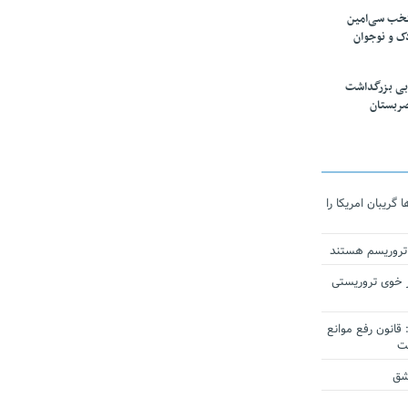
تخب سی‌امین
ک و نوجوان
بی بزرگداشت
صربستان
ریبان امریکا را
 تروریسم هستند
 خوی تروریستی
انون رفع موانع
شق