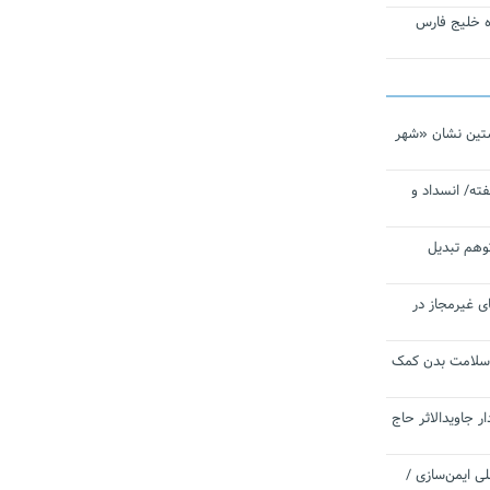
تاره خلیج فارس
تین نشان «شهر
ته/ انسداد و
توهم تبدیل
ی غیرمجاز در
 سلامت بدن کمک
 جاویدالاثر حاج
 به برنامه ملی ایمن‌سازی /