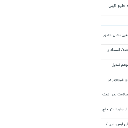
تاره خلیج فارس
تین نشان «شهر
ته/ انسداد و
توهم تبدیل
ی غیرمجاز در
 سلامت بدن کمک
 جاویدالاثر حاج
 به برنامه ملی ایمن‌سازی /