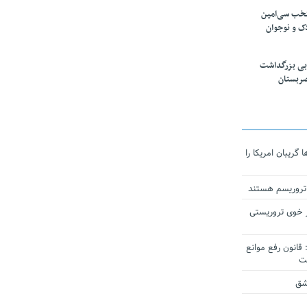
تخب سی‌امین
ک و نوجوان
بی بزرگداشت
صربستان
ریبان امریکا را
 تروریسم هستند
 خوی تروریستی
انون رفع موانع
شق