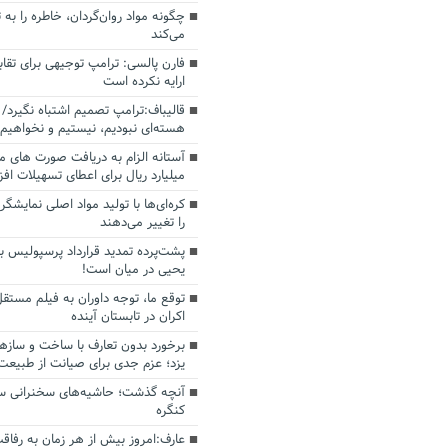
چگونه مواد روان‌گردان، خاطره را به 
می‌کند
فارن پالسی: ترامپ توجیهی برای تقابل
ارایه نکرده است
قالیباف:ترامپ تصمیم اشتباه نگیرد/ 
هسته‌ای نبودیم، نیستیم و نخواهیم 
میلیارد ریال برای اعطای تسهیلات اف
کره‌ای‌ها با تولید مواد اصلی نمایشگره
را تغییر می‌دهند
پشت‌پرده تمدید قرارداد پرسپولیس با
یحیی در میان است!
توقع ما، توجه داوران به فیلم مستقل
اکران در تابستان آینده
برخورد بدون تعارف با ساخت‌ و سازه
یزد؛ عزم جدی برای صیانت از طبیعت
آنچه گذشت؛ حاشیه‌های سخنرانی سال
کنگره
عارف:امروز بیش از هر زمان به رفاقت