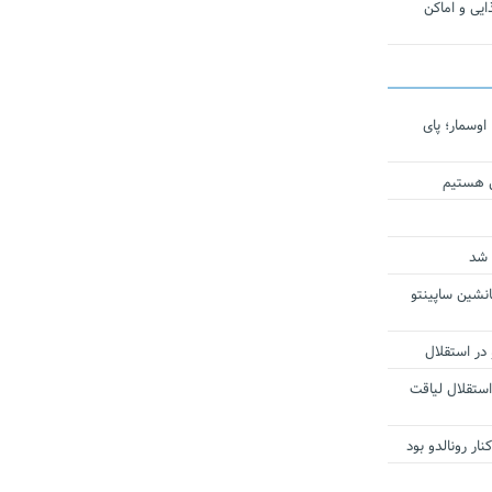
یی و اماکن
اوسمار؛ پای
ی هستیم
 شد
انشین ساپینتو
 در استقلال
استقلال لیاقت
ار رونالدو بود