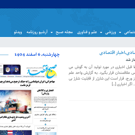
تماعی
ورزشی
علم و فناوری
مجله صبح
آرشیو روزنامه
ویدئو
چهارشنبه، 6 اسفند 1404
غاز شد
 قبل اخباری در مورد تولید آن به گوش می
 علاقمندان قرار بگیرد. به گزارش واحد علم
 ورج، قرار است این شارژر از قابلیت شارژ بی
گر اخباری […]