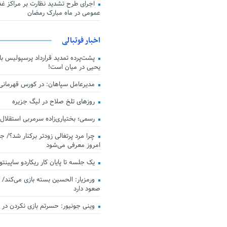
اجرای طرح تشدید نظارت بر مراکز غذا
عمومی در ماه مبارک رمضان
اخبار فوتبالی
پشت‌پرده تمدید قرارداد پرسپولیس با 
یحیی در میان است!
مدیرعامل سپاهان: در کورس قهرمان
روزهای تلخ صلاح در لیگ جزیره
رسمی؛ بختیاری‌زاده سرمربی استقلال
چرا مرد پرتغالی زودتر برکنار شد؟/ ج
امروز معرفی می‌شود
یک جلسه تا پایان کار ریکاردو ساپینتو
ورمزیار: الحسین بسته بازی می‌کند/ 
صعود دارد
وینی جونیور: حسرتم بازی نکردن در کن