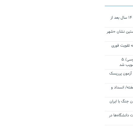
نجات‌دهنده‌ همچنان در آیینه است/ ۱۴ سال بعد از
ستین نشان «شهر
 تقویت فوری
اقتدار ناوگروه ۱۰۳ در مأموریت‌ اقیانوسی/ ۵
صویب شد
ا آزمون پرریسک
فته/ انسداد و
ن جنگ با ایران
ت دانشگاه‌ها در