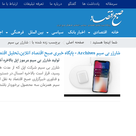
سرمقاله
یادداشت ها
گفتگو
درباره ما
تعرفه تبلیغات
ارتباط با ما
خانه
اقتصادی
اخبار بانک
سیاسی
بین الملل
فرهنگی
اج
شما اینجا هستید :
صفحه اصلی
برچسب زده شده با : شارژر بی سیم
شارژر بی سیم Archives - پایگاه خبری صبح اقتصاد آنلاین،تحلیل اقتصادی،اخبار اقتصادی
تولید شارژر بی سیم مرموز اپل بالاخره آ
13 ژانویه 2019
شارژر بی سیم شرکت اپل که از مدت ها
رسید، قرار است بالاخره امسال در دسترس
و فناوری خبرگزاری صبح اقتصاد به نقل از
سیم همزمان سه محصول برخوردار باشد. ا