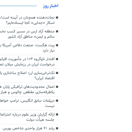
اخبار روز
اسکارِ «جدایی» کجا ایستاده‌ایم؟
منطقه آزاد ارس در مسیر کسب نخ
سالم و ایمن» مناطق آزاد کشور
پیت هگست: صنعت دفاعی آمریکا به
نیاز دارد
درخواست ایران در رزمایش میلان ت
تک‌نرخی‌سازی ارز؛ اصلاح ساختاری ی
اقتصاد ایران؟
اعمال محدودیت‌های ترافیکی پایان ه
یکطرفه‌سازی مقطعی چالوس و هراز
دیپلمات سابق انگلیس:‌ ترامپ خواها
نیست
ارائه گزارش وزیر علوم درباره اعتراضا
جلسه هیأت دولت
رشد ۶۱ هزار واحدی شاخص بورس