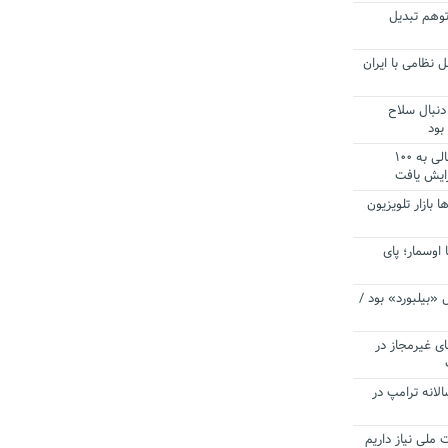
توهم تبدیل
 نظامی با ایران
دنبال سلاح
بود
آستانه الزام به دریافت صورت های مالی به ۱۰۰
زایش یافت
ا بازار تلویزیون
 اوسمار؛ پای
 «بیلبورد» بود /
ای غیرمجاز در
انه ترامپ در
 ملی نیاز داریم