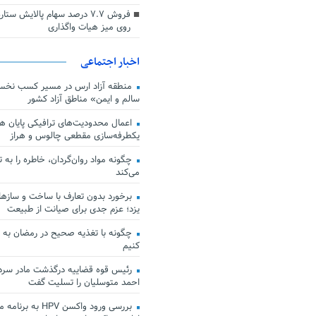
فروش ۷.۷ درصد سهام پالایش س
روی میز هیات واگذاری
اخبار اجتماعی
منطقه آزاد ارس در مسیر کسب نخس
سالم و ایمن» مناطق آزاد کشور
اعمال محدودیت‌های ترافیکی پایان هف
یکطرفه‌سازی مقطعی چالوس و هراز
چگونه مواد روان‌گردان، خاطره را به 
می‌کند
برخورد بدون تعارف با ساخت‌ و سازها
یزد؛ عزم جدی برای صیانت از طبیعت
چگونه با تغذیه صحیح در رمضان به
کنیم
رئیس قوه قضاییه درگذشت مادر سردار
احمد متوسلیان را تسلیت گفت
بررسی ورود واکسن HPV