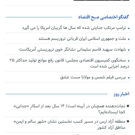
گفتگو اختصاصی صبح اقتصاد
ترامپ مرتکب جنایتی شده که سال ها گریبان امریکا را می گیرد
ملت و جمهوری اسلامی ایران قربانی تروریسم هستند
شهادت سپهبد قاسم سلیمانی نشانگر خوی تروریستی آمریکاست
سخنگوی کمیسیون اقتصادی مجلس: قانون رفع موانع تولید حداکثر ۲۵
درصد اجرایی شده است
بررسی فیلم شمس و مولانا مست عشق
اخبار روز
نجات‌دهنده‌ همچنان در آیینه است/ ۱۴ سال بعد از اسکارِ «جدایی»
کجا ایستاده‌ایم؟
منطقه آزاد ارس در مسیر کسب نخستین نشان «شهر سالم و ایمن»
مناطق آزاد کشور