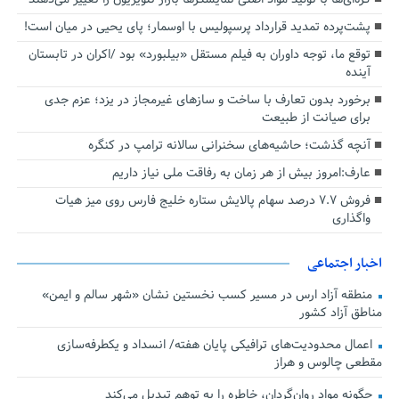
پشت‌پرده تمدید قرارداد پرسپولیس با اوسمار؛ پای یحیی در میان است!
توقع ما، توجه داوران به فیلم مستقل «بیلبورد» بود /اکران در تابستان
آینده
برخورد بدون تعارف با ساخت‌ و سازهای غیرمجاز در یزد؛ عزم جدی
برای صیانت از طبیعت
آنچه گذشت؛ حاشیه‌های سخنرانی سالانه ترامپ در کنگره
عارف:امروز بیش از هر زمان به رفاقت ملی نیاز داریم
فروش ۷.۷ درصد سهام پالایش ستاره خلیج فارس روی میز هیات
واگذاری
اخبار اجتماعی
منطقه آزاد ارس در مسیر کسب نخستین نشان «شهر سالم و ایمن»
مناطق آزاد کشور
اعمال محدودیت‌های ترافیکی پایان هفته/ انسداد و یکطرفه‌سازی
مقطعی چالوس و هراز
چگونه مواد روان‌گردان، خاطره را به توهم تبدیل می‌کند