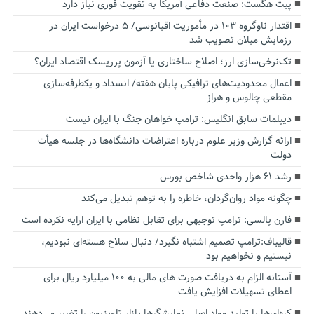
پیت هگست: صنعت دفاعی آمریکا به تقویت فوری نیاز دارد
اقتدار ناوگروه ۱۰۳ در مأموریت‌ اقیانوسی/ ۵ درخواست ایران در
رزمایش میلان تصویب شد
تک‌نرخی‌سازی ارز؛ اصلاح ساختاری یا آزمون پرریسک اقتصاد ایران؟
اعمال محدودیت‌های ترافیکی پایان هفته/ انسداد و یکطرفه‌سازی
مقطعی چالوس و هراز
دیپلمات سابق انگلیس:‌ ترامپ خواهان جنگ با ایران نیست
ارائه گزارش وزیر علوم درباره اعتراضات دانشگاه‌ها در جلسه هیأت
دولت
رشد ۶۱ هزار واحدی شاخص بورس
چگونه مواد روان‌گردان، خاطره را به توهم تبدیل می‌کند
فارن پالسی: ترامپ توجیهی برای تقابل نظامی با ایران ارایه نکرده است
قالیباف:ترامپ تصمیم اشتباه نگیرد/ دنبال سلاح هسته‌ای نبودیم،
نیستیم و نخواهیم بود
آستانه الزام به دریافت صورت های مالی به ۱۰۰ میلیارد ریال برای
اعطای تسهیلات افزایش یافت
کره‌ای‌ها با تولید مواد اصلی نمایشگرها بازار تلویزیون را تغییر می‌دهند