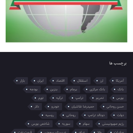
برچسب ها
آمریکا
ارز
استقلال
اقتصاد
ایران
بازار
بانک
بانک مرکزی
برجام
بنزین
بودجه
بورس
تحریم
ترامپ
ترکیه
تورم
حسن روحانی
حمیدرضا نقاشیان
خودرو
دلار
دولت
دونالد ترامپ
روحانی
روسیه
رژیم صهیونیستی
سهام
سوریه
شاخص بورس
صادرات
طلا
عراق
عربستان سعودی
قیمت نفت