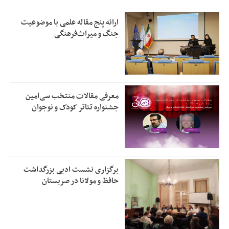
ارائه پنج مقاله علمی با موضوعیت
جنگ و میراث‌فرهنگی
معرفی مقالات منتخب سی‌امین
جشنواره تئاتر کودک و نوجوان
برگزاری نشست ادبی بزرگداشت
حافظ و مولانا در صربستان