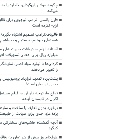
چگونه مواد روان‌گردان، خاطره را به 
می‌کند
فارن پالسی: ترامپ توجیهی برای تقابل
ارایه نکرده است
قالیباف:ترامپ تصمیم اشتباه نگیرد/ 
هسته‌ای نبودیم، نیستیم و نخواهیم 
میلیارد ریال برای اعطای تسهیلات اف
کره‌ای‌ها با تولید مواد اصلی نمایشگره
را تغییر می‌دهند
پشت‌پرده تمدید قرارداد پرسپولیس با
یحیی در میان است!
توقع ما، توجه داوران به فیلم مستقل
اکران در تابستان آینده
برخورد بدون تعارف با ساخت‌ و سازه
یزد؛ عزم جدی برای صیانت از طبیعت
آنچه گذشت؛ حاشیه‌های سخنرانی سال
کنگره
عارف:امروز بیش از هر زمان به رفاقت