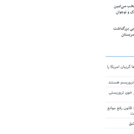
تخب سی‌امین
ک و نوجوان
بی بزرگداشت
صربستان
ریبان امریکا را
 تروریسم هستند
 خوی تروریستی
انون رفع موانع
شق