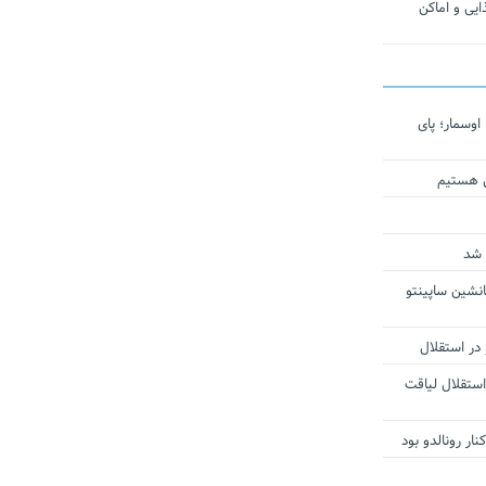
یی و اماکن
اوسمار؛ پای
ی هستیم
 شد
انشین ساپینتو
 در استقلال
استقلال لیاقت
ار رونالدو بود