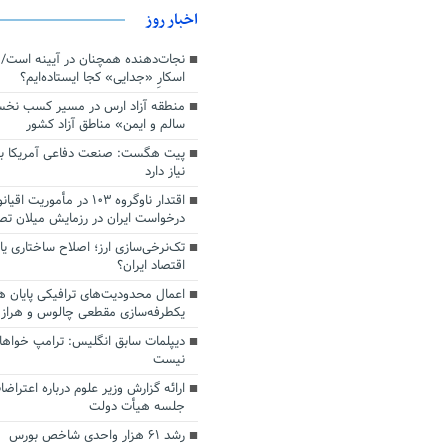
اخبار روز
اسکارِ «جدایی» کجا ایستاده‌ایم؟
منطقه آزاد ارس در مسیر کسب نخ
سالم و ایمن» مناطق آزاد کشور
پیت هگست: صنعت دفاعی آمریکا به
نیاز دارد
درخواست ایران در رزمایش میلان ت
تک‌نرخی‌سازی ارز؛ اصلاح ساختاری ی
اقتصاد ایران؟
اعمال محدودیت‌های ترافیکی پایان ه
یکطرفه‌سازی مقطعی چالوس و هراز
دیپلمات سابق انگلیس:‌ ترامپ خواها
نیست
ارائه گزارش وزیر علوم درباره اعتراضا
جلسه هیأت دولت
رشد ۶۱ هزار واحدی شاخص بورس