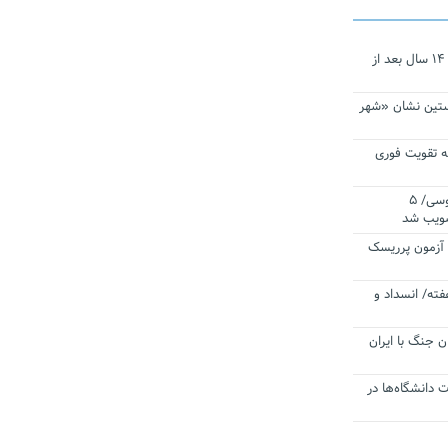
نجات‌دهنده‌ همچنان در آیینه است/ ۱۴ سال بعد از
ستین نشان «شهر
 تقویت فوری
اقتدار ناوگروه ۱۰۳ در مأموریت‌ اقیانوسی/ ۵
صویب شد
ا آزمون پرریسک
فته/ انسداد و
ن جنگ با ایران
ت دانشگاه‌ها در