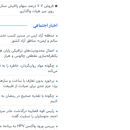
فروش ۷.۷ درصد سهام پالایش س
روی میز هیات واگذاری
اخبار اجتماعی
منطقه آزاد ارس در مسیر کسب نخس
سالم و ایمن» مناطق آزاد کشور
اعمال محدودیت‌های ترافیکی پایان هف
یکطرفه‌سازی مقطعی چالوس و هراز
چگونه مواد روان‌گردان، خاطره را به 
می‌کند
برخورد بدون تعارف با ساخت‌ و سازها
یزد؛ عزم جدی برای صیانت از طبیعت
چگونه با تغذیه صحیح در رمضان به
کنیم
رئیس قوه قضاییه درگذشت مادر سردار
احمد متوسلیان را تسلیت گفت
بررسی ورود واکسن HPV