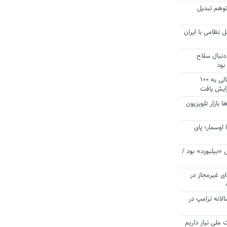
توهم تبدیل
 نظامی با ایران
دنبال سلاح
بود
آستانه الزام به دریافت صورت های مالی به ۱۰۰
زایش یافت
ا بازار تلویزیون
 اوسمار؛ پای
 «بیلبورد» بود /
ای غیرمجاز در
انه ترامپ در
 ملی نیاز داریم