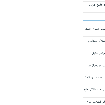
تاره خلیج فارس
تین نشان «شهر
ته/ انسداد و
توهم تبدیل
ی غیرمجاز در
 سلامت بدن کمک
 جاویدالاثر حاج
 به برنامه ملی ایمن‌سازی /