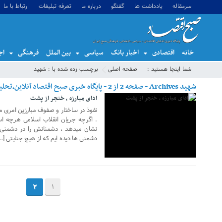
سرمقاله
یادداشت ها
گفتگو
درباره ما
تعرفه تبلیغات
ارتباط با ما
خانه
اقتصادی
اخبار بانک
سیاسی
بین الملل
فرهنگی
اج
06 اکتبر 2017
شما اینجا هستید :
صفحه اصلی
برچسب زده شده با : شهید
شهید Archives - صفحه 2 از 2 - پایگاه خبری صبح اقتصاد آنلاین،تحلیل اقتصادی،اخبار اقتصادی
ادای مبارزه ، خنجر از پشت
نفوذ در ساختار و صفوف مبارزین امری م
. اگرچه جریان انقلاب اسلامی هرچه اس
نشان میدهد ، دشمنانش را در دشمنی 
دشمنی ها دیده ایم که از هیچ جنایتی […
2
1