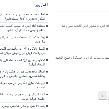
اخبار روز
اسکارِ «جدایی» کجا ایستاده‌ایم؟
منطقه آزاد ارس در مسیر کسب نخ
صاد: قتل خاشقچی قابل گذشت نمی باشد
سالم و ایمن» مناطق آزاد کشور
پیت هگست: صنعت دفاعی آمریکا به
نیاز دارد
درخواست ایران در رزمایش میلان ت
وری اسلامی ایران از خبرنگاران صبح اقتصاد
تک‌نرخی‌سازی ارز؛ اصلاح ساختاری ی
اقتصاد ایران؟
اعمال محدودیت‌های ترافیکی پایان ه
یکطرفه‌سازی مقطعی چالوس و هراز
دیپلمات سابق انگلیس:‌ ترامپ خواها
نیست
ارائه گزارش وزیر علوم درباره اعتراضا
7
جلسه هیأت دولت
رشد ۶۱ هزار واحدی شاخص بورس