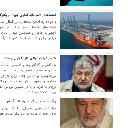
استفاده از ‌«سرمایه‌گذاری چین» ‌و بکار
17 آوریل 2021
با توجه به اذعان محققان بین‌المللی مب
کارشناسان اقتصاد حمل و نقل بر ضر
تجهیزات چابهار و همچنین میدان دادن به
گرفتن چابهار در معادله یک کمربند - راه، ت
جنس دولت موافق کار با چین نیست
13 آوریل 2021
هر کشوری گرفتاری‌های اقتصادی ما را داش
بفرموده مقام معظم رهبری « جهش ت
می‌اندیشید و مسیر جذب پول خارجی 
میشود را هموار میکرد اما دولت روحان
برجام با غرب و یا در مسیر فروش ن
بن‌بست کشیده شد.
مگویید سریال بگویید مستند گاندو
06 آوریل 2021
مبادله جیسون رضاییان با اسکناس‌‍‌های
برای احدی از مردم ایران و بلکه مردم جه