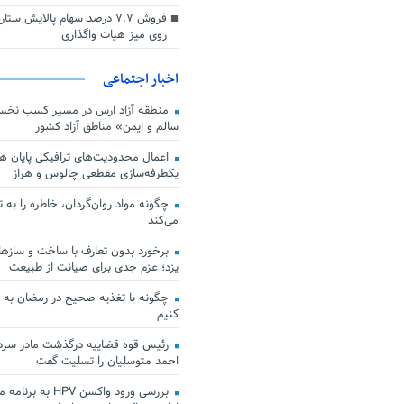
فروش ۷.۷ درصد سهام پالایش س
روی میز هیات واگذاری
اخبار اجتماعی
منطقه آزاد ارس در مسیر کسب نخس
سالم و ایمن» مناطق آزاد کشور
اعمال محدودیت‌های ترافیکی پایان هف
یکطرفه‌سازی مقطعی چالوس و هراز
چگونه مواد روان‌گردان، خاطره را به 
می‌کند
برخورد بدون تعارف با ساخت‌ و سازها
یزد؛ عزم جدی برای صیانت از طبیعت
چگونه با تغذیه صحیح در رمضان به
کنیم
رئیس قوه قضاییه درگذشت مادر سردار
احمد متوسلیان را تسلیت گفت
بررسی ورود واکسن HPV