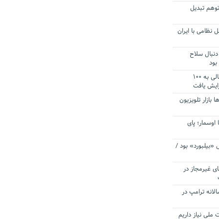
توهم تبدیل
 نظامی با ایران
دنبال سلاح
بود
آستانه الزام به دریافت صورت های مالی به ۱۰۰
زایش یافت
ا بازار تلویزیون
 اوسمار؛ پای
 «بیلبورد» بود /
ای غیرمجاز در
انه ترامپ در
 ملی نیاز داریم