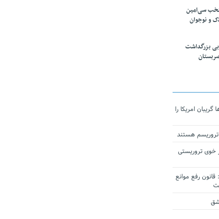
تخب سی‌امین
ک و نوجوان
بی بزرگداشت
صربستان
ریبان امریکا را
 تروریسم هستند
 خوی تروریستی
انون رفع موانع
شق