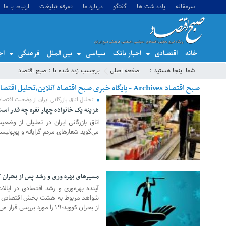
سرمقاله
یادداشت ها
گفتگو
درباره ما
تعرفه تبلیغات
ارتباط با ما
خانه
اقتصادی
اخبار بانک
سیاسی
بین الملل
فرهنگی
اج
شما اینجا هستید :
صفحه اصلی
برچسب زده شده با : صبح اقتصاد
صبح اقتصاد Archives - پایگاه خبری صبح اقتصاد آنلاین،تحلیل اقتصادی،اخبار اقتصادی
تحلیل اتاق بازرگانی ایران از وضعیت اقتصا
هزینه یک خانواده چهار نفره چه قدر اس
24 مه 2021
اتاق بازرگانی ایران در تحلیلی از و
می‌گوید شعارهای مردم گرایانه و پوپول
مسیرهای بهره وری و رشد پس از بحران کو
16 مه 2021
آینده بهره‌وری و رشد اقتصادی در ایا
شواهد مربوط به هشت بخش اقتصادی به من
از بحران کووید-۱۹ را مورد بررسی قرار می‌دهد.