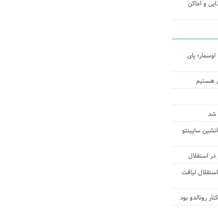
یی و اماکن
اوسمار؛ پای
ی هستیم
 شد
انشین ساپینتو
 در استقلال
استقلال لیاقت
ار رونالدو بود