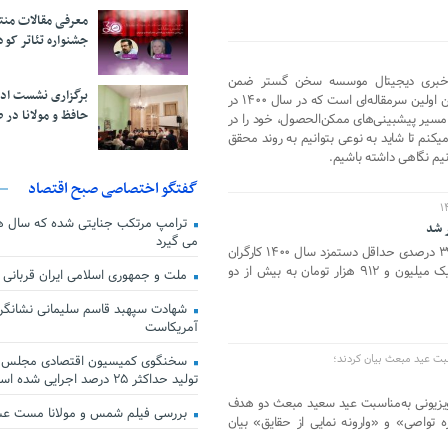
معرفی مقالات من
جشنواره تئاتر کود
ای خبری دیجیتال موسسه سخن گستر ضمن
برگزاری نشست اد
تبریک سالی درخشان در فهم و اقدام، این اولین سرمقاله‌ای است که در سال ۱۴۰۰ در
حافظ و مولانا در 
ر مسیر پیشبینی‌های ممکن‌الحصول، خود را در
یکنم تا شاید به نوعی بتوانیم به روند محقق
یم نگاهی داشته باشیم.
گفتگو اختصاصی صبح اقتصاد
ترامپ مرتکب جنایتی شده که سال ها گ
می گیرد
شورای عالی کار دقایقی قبل با افزایش ۳۹ درصدی حداقل دستمزد سال ۱۴۰۰ کارگران
موافقت کرد و پایه حقوق کارگران را از یک میلیون و ۹۱۲ هزار تومان به بیش از دو
ملت و جمهوری اسلامی ایران قربانی
شهادت سپهبد قاسم سلیمانی نشانگر
آمریکاست
بت عید مبعث بیان کردند؛
سخنگوی کمیسیون اقتصادی مجلس: ق
تولید حداکثر ۲۵ درصد اجرایی شده است
لویزیونی به‌مناسبت عید سعید مبعث دو هدف
بررسی فیلم شمس و مولانا مست ع
تواصی» و «وارونه نمایی از حقایق» بیان