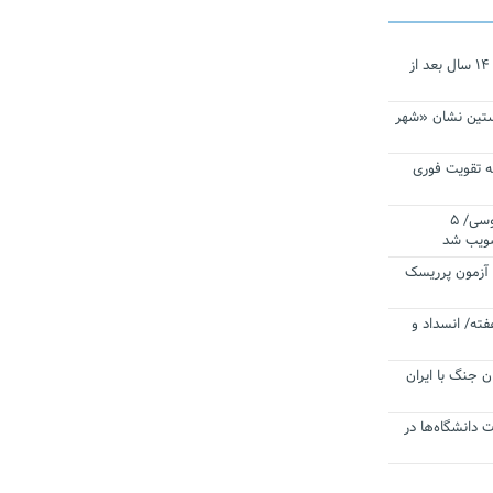
نجات‌دهنده‌ همچنان در آیینه است/ ۱۴ سال بعد از
ستین نشان «شهر
 تقویت فوری
اقتدار ناوگروه ۱۰۳ در مأموریت‌ اقیانوسی/ ۵
صویب شد
ا آزمون پرریسک
فته/ انسداد و
ن جنگ با ایران
ت دانشگاه‌ها در