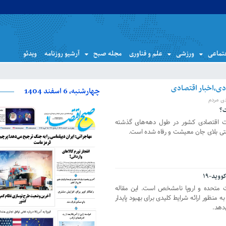
تماعی
ورزشی
علم و فناوری
مجله صبح
آرشیو روزنامه
ویدئو
چهارشنبه، 6 اسفند 1404
دی مردم
ت؟
ضعیت اقتصادی کشور در طول دهه‌های گذشته
یستی بلای جان معیشت و رفاه شده است.
وید-۱۹
لات متحده و اروپا نامشخص است. این مقاله
ظور ارائه شرایط کلیدی برای بهبود پایدار