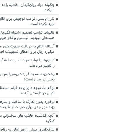
چگونه مواد روان‌گردان، خاطره را به 
می‌کند
فارن پالسی: ترامپ توجیهی برای تقابل
ارایه نکرده است
قالیباف:ترامپ تصمیم اشتباه نگیرد/ 
هسته‌ای نبودیم، نیستیم و نخواهیم 
میلیارد ریال برای اعطای تسهیلات اف
کره‌ای‌ها با تولید مواد اصلی نمایشگره
را تغییر می‌دهند
پشت‌پرده تمدید قرارداد پرسپولیس با
یحیی در میان است!
توقع ما، توجه داوران به فیلم مستقل
اکران در تابستان آینده
برخورد بدون تعارف با ساخت‌ و سازه
یزد؛ عزم جدی برای صیانت از طبیعت
آنچه گذشت؛ حاشیه‌های سخنرانی سال
کنگره
عارف:امروز بیش از هر زمان به رفاقت