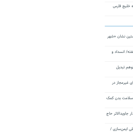
تاره خلیج فارس
تین نشان «شهر
ته/ انسداد و
توهم تبدیل
ی غیرمجاز در
 سلامت بدن کمک
 جاویدالاثر حاج
 به برنامه ملی ایمن‌سازی /