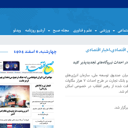
تماعی
ورزشی
علم و فناوری
مجله صبح
آرشیو روزنامه
ویدئو
چهارشنبه، 6 اسفند 1404
ر احداث نیروگاه‌های تجدیدپذیر کلید
 میان صندوق توسعه ملی، سازمان انرژی‌های
تجدیدپذیر و بهره وری برق ایران (ساتبا) و بانک تجارت در طرح احداث ۷ هزار مگاوات
یافت شده از رهبر انقلاب در خصوص امکان
ام شد.
گزار شد.