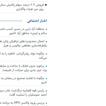
فروش ۷.۷ درصد سهام پالایش س
روی میز هیات واگذاری
اخبار اجتماعی
منطقه آزاد ارس در مسیر کسب نخس
سالم و ایمن» مناطق آزاد کشور
اعمال محدودیت‌های ترافیکی پایان هف
یکطرفه‌سازی مقطعی چالوس و هراز
چگونه مواد روان‌گردان، خاطره را به 
می‌کند
برخورد بدون تعارف با ساخت‌ و سازها
یزد؛ عزم جدی برای صیانت از طبیعت
چگونه با تغذیه صحیح در رمضان به
کنیم
رئیس قوه قضاییه درگذشت مادر سردار
احمد متوسلیان را تسلیت گفت
بررسی ورود واکسن HPV