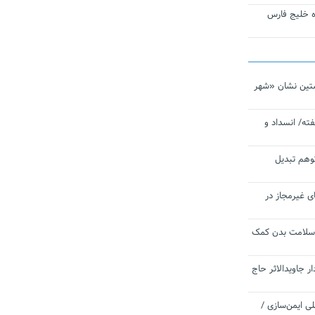
تاره خلیج فارس
تین نشان «شهر
ته/ انسداد و
توهم تبدیل
ی غیرمجاز در
 سلامت بدن کمک
 جاویدالاثر حاج
 به برنامه ملی ایمن‌سازی /