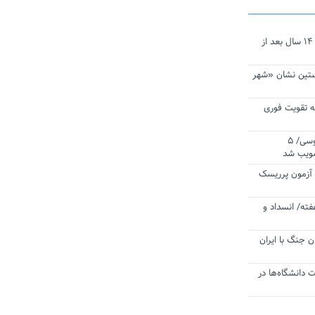
نجات‌دهنده‌ همچنان در آیینه است/ ۱۴ سال بعد از
ستین نشان «شهر
 تقویت فوری
اقتدار ناوگروه ۱۰۳ در مأموریت‌ اقیانوسی/ ۵
صویب شد
ا آزمون پرریسک
فته/ انسداد و
ن جنگ با ایران
ت دانشگاه‌ها در