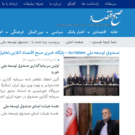
سرمقاله
یادداشت ها
گفتگو
درباره ما
تعرفه تبلیغات
ارتباط با ما
خانه
اقتصادی
اخبار بانک
سیاسی
بین الملل
فرهنگی
اج
شما اینجا هستید :
صفحه اصلی
برچسب زده شده با : صندوق توسعه ملی
صندوق توسعه ملی Archives - پایگاه خبری صبح اقتصاد آنلاین،تحلیل اقتصادی،اخبار اقتصادی
با پرداخت ۲۰۰ میلیون دلار
اولین سرمایه‌گذاری صندوق توسعه ملی د
29 جولای 2025
خورد
آئین انعقاد تفاهم نامه سرمایه گذاری
نیروگاه خورشیدی به استناد مجوز در
سرمایه گذاری صندوق در حوزه انرژی انج
جلسه هیئت امنای صندوق توسعه ملی
12 ژانویه 2025
جلسه هیئت امنای صندوق توسعه ملی بر