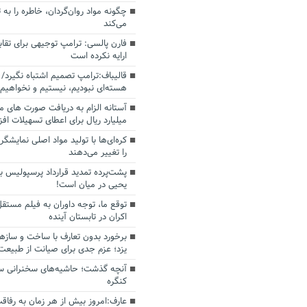
چگونه مواد روان‌گردان، خاطره را به 
می‌کند
فارن پالسی: ترامپ توجیهی برای تقابل
ارایه نکرده است
قالیباف:ترامپ تصمیم اشتباه نگیرد/ 
هسته‌ای نبودیم، نیستیم و نخواهیم 
میلیارد ریال برای اعطای تسهیلات اف
کره‌ای‌ها با تولید مواد اصلی نمایشگره
را تغییر می‌دهند
پشت‌پرده تمدید قرارداد پرسپولیس با
یحیی در میان است!
توقع ما، توجه داوران به فیلم مستقل
اکران در تابستان آینده
برخورد بدون تعارف با ساخت‌ و سازه
یزد؛ عزم جدی برای صیانت از طبیعت
آنچه گذشت؛ حاشیه‌های سخنرانی سال
کنگره
عارف:امروز بیش از هر زمان به رفاقت