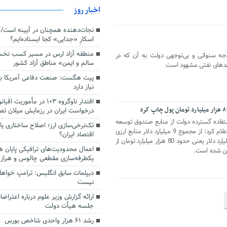
اخبار روز
اسکارِ «جدایی» کجا ایستاده‌ایم؟
منطقه آزاد ارس در مسیر کسب نخ
جه سنواتی و بی‌توجهی دولت به آن که در
سالم و ایمن» مناطق آزاد کشور
پیت هگست: صنعت دفاعی آمریکا به
نیاز دارد
درخواست ایران در رزمایش میلان ت
تفاده گسترده دولت از منابع صندوق توسعه
تک‌نرخی‌سازی ارز؛ اصلاح ساختاری ی
ملی برای جبران کسری بودجه سال 98 اعلام کرد: از مجموع 9 میلیارد دلار منابع ارزی
اقتصاد ایران؟
استفاده شده این صندوق نزدیک به 7 میلیارد دلار یعنی حدود 80 هزار میلیارد تومان از
اعمال محدودیت‌های ترافیکی پایان ه
ین شده است.
یکطرفه‌سازی مقطعی چالوس و هراز
دیپلمات سابق انگلیس:‌ ترامپ خواها
نیست
ارائه گزارش وزیر علوم درباره اعتراضا
جلسه هیأت دولت
رشد ۶۱ هزار واحدی شاخص بورس