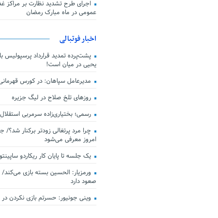
اجرای طرح تشدید نظارت بر مراکز غذا
عمومی در ماه مبارک رمضان
اخبار فوتبالی
پشت‌پرده تمدید قرارداد پرسپولیس با 
یحیی در میان است!
مدیرعامل سپاهان: در کورس قهرمان
روزهای تلخ صلاح در لیگ جزیره
رسمی؛ بختیاری‌زاده سرمربی استقلال
چرا مرد پرتغالی زودتر برکنار شد؟/ ج
امروز معرفی می‌شود
یک جلسه تا پایان کار ریکاردو ساپینتو
ورمزیار: الحسین بسته بازی می‌کند/ 
صعود دارد
وینی جونیور: حسرتم بازی نکردن در کن