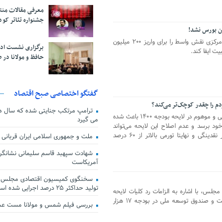
معرفی مقالات من
جشنواره تئاتر کود
بعد از تصمیمات متعدد مقرر شد بانک مرکزی نقش واسط را برای واریز ۲۰۰ میلیون
برگزاری نشست اد
ت ایفا کند.
حافظ و مولانا در 
گفتگو اختصاصی صبح اقتصاد
ترامپ مرتکب جنایتی شده که سال ها گ
استفاده گسترده دولت از منابع غیر واقعی و موهوم در لایحه بودجه ۱۴۰۰ باعث شده
می گیرد
ود برسد و عدم اصلاح این لایحه می‌تواند
تبعات خطرناکی مانند افزایش چشمگیر نقدینگی و نهایتا تورمی بالاتر از ۶۰ درصد
ملت و جمهوری اسلامی ایران قربانی
شهادت سپهبد قاسم سلیمانی نشانگر
آمریکاست
سخنگوی کمیسیون اقتصادی مجلس: ق
تولید حداکثر ۲۵ درصد اجرایی شده است
لس، با اشاره به الزامات رد کلیات لایحه
بودجه، گفت: نرخ تسعیر ارز شرکت نفت و صندوق توسعه ملی در بودجه ۱۷ هزار
بررسی فیلم شمس و مولانا مست ع