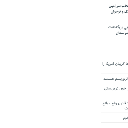
تخب سی‌امین
ک و نوجوان
بی بزرگداشت
صربستان
ریبان امریکا را
 تروریسم هستند
 خوی تروریستی
انون رفع موانع
شق