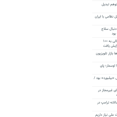
توهم تبدیل
 نظامی با ایران
دنبال سلاح
بود
آستانه الزام به دریافت صورت های مالی به ۱۰۰
زایش یافت
ا بازار تلویزیون
 اوسمار؛ پای
 «بیلبورد» بود /
ای غیرمجاز در
انه ترامپ در
 ملی نیاز داریم