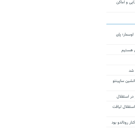
یی و اماکن
اوسمار؛ پای
ی هستیم
 شد
انشین ساپینتو
 در استقلال
استقلال لیاقت
ار رونالدو بود