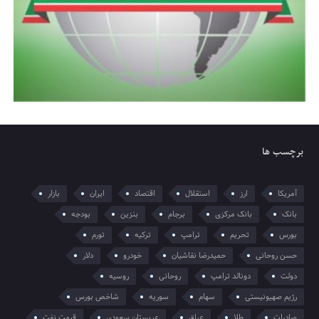
برچسب ها
آمریکا
ارز
استقلال
اقتصاد
ایران
بازار
بانک
بانک مرکزی
برجام
بنزین
بودجه
بورس
تحریم
ترامپ
ترکیه
تورم
حسن روحانی
حمیدرضا نقاشیان
خودرو
دلار
دولت
دونالد ترامپ
روحانی
روسیه
رژیم صهیونیستی
سهام
سوریه
شاخص بورس
صادرات
طلا
عراق
عربستان سعودی
قیمت نفت