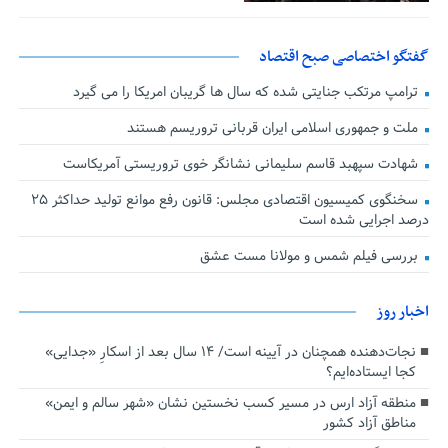
گفتگو اختصاصی صبح اقتصاد
ترامپ مرتکب جنایتی شده که سال ها گریبان امریکا را می گیرد
ملت و جمهوری اسلامی ایران قربانی تروریسم هستند
شهادت سپهبد قاسم سلیمانی نشانگر خوی تروریستی آمریکاست
سخنگوی کمیسیون اقتصادی مجلس: قانون رفع موانع تولید حداکثر ۲۵
درصد اجرایی شده است
بررسی فیلم شمس و مولانا مست عشق
اخبار روز
نجات‌دهنده‌ همچنان در آیینه است/ ۱۴ سال بعد از اسکارِ «جدایی»
کجا ایستاده‌ایم؟
منطقه آزاد ارس در مسیر کسب نخستین نشان «شهر سالم و ایمن»
مناطق آزاد کشور