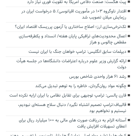
پیت هگست: صنعت دفاعی آمریکا به تقویت فوری نیاز دارد
اقتدار ناوگروه ۱۰۳ در مأموریت‌ اقیانوسی/ ۵ درخواست ایران در
رزمایش میلان تصویب شد
تک‌نرخی‌سازی ارز؛ اصلاح ساختاری یا آزمون پرریسک اقتصاد ایران؟
اعمال محدودیت‌های ترافیکی پایان هفته/ انسداد و یکطرفه‌سازی
مقطعی چالوس و هراز
دیپلمات سابق انگلیس:‌ ترامپ خواهان جنگ با ایران نیست
ارائه گزارش وزیر علوم درباره اعتراضات دانشگاه‌ها در جلسه هیأت
دولت
رشد ۶۱ هزار واحدی شاخص بورس
چگونه مواد روان‌گردان، خاطره را به توهم تبدیل می‌کند
فارن پالسی: ترامپ توجیهی برای تقابل نظامی با ایران ارایه نکرده است
قالیباف:ترامپ تصمیم اشتباه نگیرد/ دنبال سلاح هسته‌ای نبودیم،
نیستیم و نخواهیم بود
آستانه الزام به دریافت صورت های مالی به ۱۰۰ میلیارد ریال برای
اعطای تسهیلات افزایش یافت
کره‌ای‌ها با تولید مواد اصلی نمایشگرها بازار تلویزیون را تغییر می‌دهند