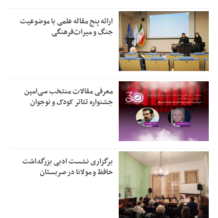
ارائه پنج مقاله علمی با موضوعیت
جنگ و میراث‌فرهنگی
معرفی مقالات منتخب سی‌امین
جشنواره تئاتر کودک و نوجوان
برگزاری نشست ادبی بزرگداشت
حافظ و مولانا در صربستان