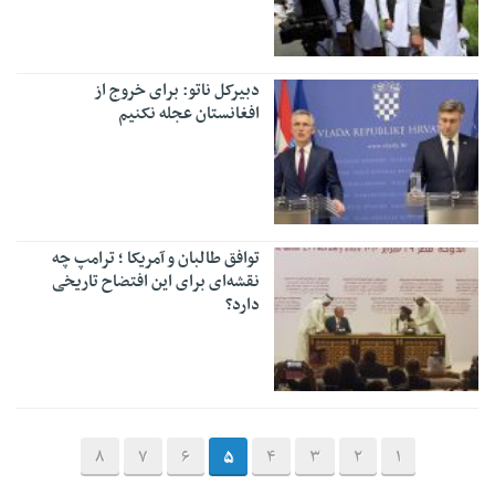
دبیرکل ناتو: برای خروج از
افغانستان عجله نکنیم
توافق طالبان و آمریکا ؛ ترامپ چه
نقشه‌ای برای این افتضاح تاریخی
دارد؟
8
7
6
5
4
3
2
1