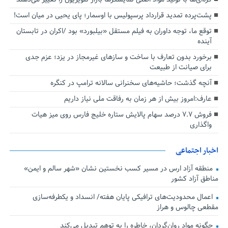
پشت‌پرده تمدید قرارداد پرسپولیس با اوسمار؛ پای یحیی در میان است!
توقع ما، توجه داوران به فیلم مستقل «بیلبورد» بود /اکران در تابستان
آینده
برخورد بدون تعارف با ساخت‌ و سازهای غیرمجاز در یزد؛ عزم جدی
برای صیانت از طبیعت
آنچه گذشت؛ حاشیه‌های سخنرانی سالانه ترامپ در کنگره
عارف:امروز بیش از هر زمان به رفاقت ملی نیاز داریم
فروش ۷.۷ درصد سهام پالایش ستاره خلیج فارس روی میز هیات
واگذاری
اخبار اجتماعی
منطقه آزاد ارس در مسیر کسب نخستین نشان «شهر سالم و ایمن»
مناطق آزاد کشور
اعمال محدودیت‌های ترافیکی پایان هفته/ انسداد و یکطرفه‌سازی
مقطعی چالوس و هراز
چگونه مواد روان‌گردان، خاطره را به توهم تبدیل می‌کند