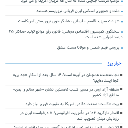
ترامپ مرتکب جنایتی شده که سال ها گریبان امریکا را می گیرد
ملت و جمهوری اسلامی ایران قربانی تروریسم هستند
شهادت سپهبد قاسم سلیمانی نشانگر خوی تروریستی آمریکاست
سخنگوی کمیسیون اقتصادی مجلس: قانون رفع موانع تولید حداکثر ۲۵
درصد اجرایی شده است
بررسی فیلم شمس و مولانا مست عشق
اخبار روز
نجات‌دهنده‌ همچنان در آیینه است/ ۱۴ سال بعد از اسکارِ «جدایی»
کجا ایستاده‌ایم؟
منطقه آزاد ارس در مسیر کسب نخستین نشان «شهر سالم و ایمن»
مناطق آزاد کشور
پیت هگست: صنعت دفاعی آمریکا به تقویت فوری نیاز دارد
اقتدار ناوگروه ۱۰۳ در مأموریت‌ اقیانوسی/ ۵ درخواست ایران در
رزمایش میلان تصویب شد
تک‌نرخی‌سازی ارز؛ اصلاح ساختاری یا آزمون پرریسک اقتصاد ایران؟