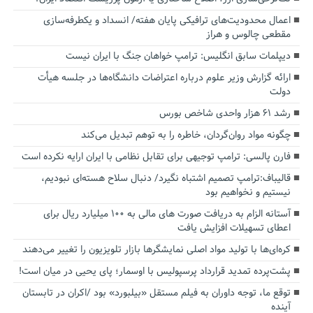
اعمال محدودیت‌های ترافیکی پایان هفته/ انسداد و یکطرفه‌سازی
مقطعی چالوس و هراز
دیپلمات سابق انگلیس:‌ ترامپ خواهان جنگ با ایران نیست
ارائه گزارش وزیر علوم درباره اعتراضات دانشگاه‌ها در جلسه هیأت
دولت
رشد ۶۱ هزار واحدی شاخص بورس
چگونه مواد روان‌گردان، خاطره را به توهم تبدیل می‌کند
فارن پالسی: ترامپ توجیهی برای تقابل نظامی با ایران ارایه نکرده است
قالیباف:ترامپ تصمیم اشتباه نگیرد/ دنبال سلاح هسته‌ای نبودیم،
نیستیم و نخواهیم بود
آستانه الزام به دریافت صورت های مالی به ۱۰۰ میلیارد ریال برای
اعطای تسهیلات افزایش یافت
کره‌ای‌ها با تولید مواد اصلی نمایشگرها بازار تلویزیون را تغییر می‌دهند
پشت‌پرده تمدید قرارداد پرسپولیس با اوسمار؛ پای یحیی در میان است!
توقع ما، توجه داوران به فیلم مستقل «بیلبورد» بود /اکران در تابستان
آینده