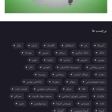
برچسب ها
آمریکا
ارز
استقلال
اقتصاد
ایران
بازار
بانک
بانک مرکزی
برجام
بنزین
بودجه
بورس
تحریم
ترامپ
ترکیه
تورم
حسن روحانی
حمیدرضا نقاشیان
خودرو
دلار
دولت
دونالد ترامپ
روحانی
روسیه
رژیم صهیونیستی
سهام
سوریه
شاخص بورس
صادرات
طلا
عراق
عربستان سعودی
قیمت نفت
مالیات
مجلس شورای اسلامی
محمد جواد ظریف
مسکن
نفت
ویروس
ویروس کرونا
پرسپولیس
چین
کرونا
کرونا ویروس
گمرک