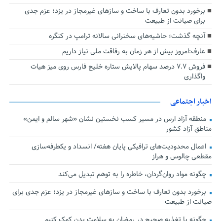
برخورد بدون تعارف با ساخت‌ و سازهای غیرمجاز در یزد؛ عزم جدی
برای صیانت از طبیعت
آنچه گذشت؛ حاشیه‌های سخنرانی سالانه ترامپ در کنگره
عارف:امروز بیش از هر زمان به رفاقت ملی نیاز داریم
فروش ۷.۷ درصد سهام پالایش ستاره خلیج فارس روی میز هیات
واگذاری
اخبار اجتماعی
منطقه آزاد ارس در مسیر کسب نخستین نشان «شهر سالم و ایمن»
مناطق آزاد کشور
اعمال محدودیت‌های ترافیکی پایان هفته/ انسداد و یکطرفه‌سازی
مقطعی چالوس و هراز
چگونه مواد روان‌گردان، خاطره را به توهم تبدیل می‌کند
برخورد بدون تعارف با ساخت‌ و سازهای غیرمجاز در یزد؛ عزم جدی برای
صیانت از طبیعت
چگونه با تغذیه صحیح در رمضان به سلامت بدن کمک کنیم