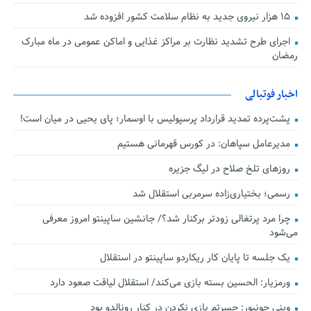
۱۵ هزار نیروی جدید به نظام سلامت کشور افزوده شد
اجرای طرح تشدید نظارت بر مراکز غذایی و اماکن عمومی در ماه مبارک
رمضان
اخبار فوتبالی
پشت‌پرده تمدید قرارداد پرسپولیس با اوسمار؛ پای یحیی در میان است!
مدیرعامل سپاهان: در کورس قهرمانی هستیم
روزهای تلخ صلاح در لیگ جزیره
رسمی؛ بختیاری‌زاده سرمربی استقلال شد
چرا مرد پرتغالی زودتر برکنار شد؟/ جانشین ساپینتو امروز معرفی
می‌شود
یک جلسه تا پایان کار ریکاردو ساپینتو در استقلال
ورمزیار: الحسین بسته بازی می‌کند/ استقلال لیاقت صعود دارد
وینی جونیور: حسرتم بازی نکردن در کنار رونالدو بود