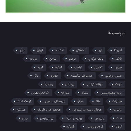
برچسب ها
آمریکا
ارز
استقلال
اقتصاد
ایران
بازار
بانک
بانک مرکزی
برجام
بنزین
بودجه
بورس
تحریم
ترامپ
ترکیه
تورم
حسن روحانی
حمیدرضا نقاشیان
خودرو
دلار
دولت
دونالد ترامپ
روحانی
روسیه
رژیم صهیونیستی
سهام
سوریه
شاخص بورس
صادرات
طلا
عراق
عربستان سعودی
قیمت نفت
مالیات
مجلس شورای اسلامی
محمد جواد ظریف
مسکن
نفت
ویروس
ویروس کرونا
پرسپولیس
چین
کرونا
کرونا ویروس
گمرک