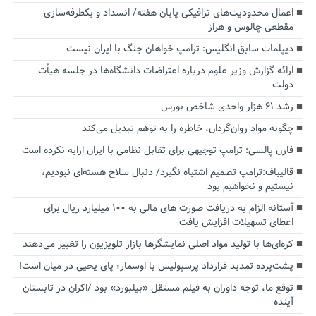
اعمال محدودیت‌های ترافیکی پایان هفته/ انسداد و یکطرفه‌سازی
مقطعی چالوس و هراز
دیپلمات سابق انگلیس:‌ ترامپ خواهان جنگ با ایران نیست
ارائه گزارش وزیر علوم درباره اعتراضات دانشگاه‌ها در جلسه هیأت
دولت
رشد ۶۱ هزار واحدی شاخص بورس
چگونه مواد روان‌گردان، خاطره را به توهم تبدیل می‌کند
فارن پالسی: ترامپ توجیهی برای تقابل نظامی با ایران ارایه نکرده است
قالیباف:ترامپ تصمیم اشتباه نگیرد/ دنبال سلاح هسته‌ای نبودیم،
نیستیم و نخواهیم بود
آستانه الزام به دریافت صورت های مالی به ۱۰۰ میلیارد ریال برای
اعطای تسهیلات افزایش یافت
کره‌ای‌ها با تولید مواد اصلی نمایشگرها بازار تلویزیون را تغییر می‌دهند
پشت‌پرده تمدید قرارداد پرسپولیس با اوسمار؛ پای یحیی در میان است!
توقع ما، توجه داوران به فیلم مستقل «بیلبورد» بود /اکران در تابستان
آینده