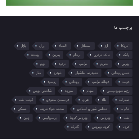
برچسب ها
آمریکا
ارز
استقلال
اقتصاد
ایران
بازار
بانک
بانک مرکزی
برجام
بنزین
بودجه
بورس
تحریم
ترامپ
ترکیه
تورم
حسن روحانی
حمیدرضا نقاشیان
خودرو
دلار
دولت
دونالد ترامپ
روحانی
روسیه
رژیم صهیونیستی
سهام
سوریه
شاخص بورس
صادرات
طلا
عراق
عربستان سعودی
قیمت نفت
مالیات
مجلس شورای اسلامی
محمد جواد ظریف
مسکن
نفت
ویروس
ویروس کرونا
پرسپولیس
چین
کرونا
کرونا ویروس
گمرک