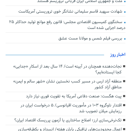
ملت و جمهوری اسلامی ایران قربانی تروریسم هستند
شهادت سپهبد قاسم سلیمانی نشانگر خوی تروریستی آمریکاست
سخنگوی کمیسیون اقتصادی مجلس: قانون رفع موانع تولید حداکثر ۲۵
درصد اجرایی شده است
بررسی فیلم شمس و مولانا مست عشق
اخبار روز
نجات‌دهنده‌ همچنان در آیینه است/ ۱۴ سال بعد از اسکارِ «جدایی»
کجا ایستاده‌ایم؟
منطقه آزاد ارس در مسیر کسب نخستین نشان «شهر سالم و ایمن»
مناطق آزاد کشور
پیت هگست: صنعت دفاعی آمریکا به تقویت فوری نیاز دارد
اقتدار ناوگروه ۱۰۳ در مأموریت‌ اقیانوسی/ ۵ درخواست ایران در
رزمایش میلان تصویب شد
تک‌نرخی‌سازی ارز؛ اصلاح ساختاری یا آزمون پرریسک اقتصاد ایران؟
اعمال محدودیت‌های ترافیکی پایان هفته/ انسداد و یکطرفه‌سازی