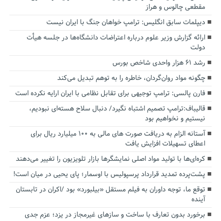
مقطعی چالوس و هراز
دیپلمات سابق انگلیس:‌ ترامپ خواهان جنگ با ایران نیست
ارائه گزارش وزیر علوم درباره اعتراضات دانشگاه‌ها در جلسه هیأت
دولت
رشد ۶۱ هزار واحدی شاخص بورس
چگونه مواد روان‌گردان، خاطره را به توهم تبدیل می‌کند
فارن پالسی: ترامپ توجیهی برای تقابل نظامی با ایران ارایه نکرده است
قالیباف:ترامپ تصمیم اشتباه نگیرد/ دنبال سلاح هسته‌ای نبودیم،
نیستیم و نخواهیم بود
آستانه الزام به دریافت صورت های مالی به ۱۰۰ میلیارد ریال برای
اعطای تسهیلات افزایش یافت
کره‌ای‌ها با تولید مواد اصلی نمایشگرها بازار تلویزیون را تغییر می‌دهند
پشت‌پرده تمدید قرارداد پرسپولیس با اوسمار؛ پای یحیی در میان است!
توقع ما، توجه داوران به فیلم مستقل «بیلبورد» بود /اکران در تابستان
آینده
برخورد بدون تعارف با ساخت‌ و سازهای غیرمجاز در یزد؛ عزم جدی