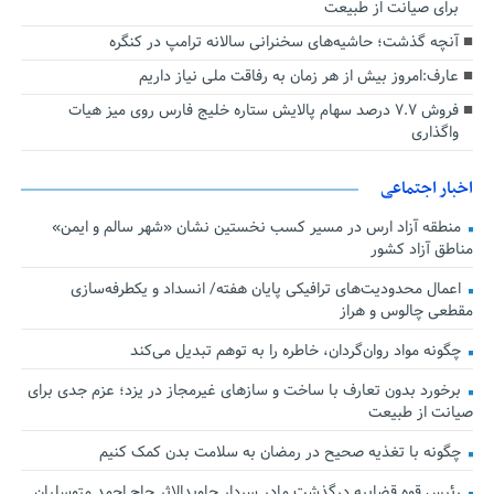
برای صیانت از طبیعت
آنچه گذشت؛ حاشیه‌های سخنرانی سالانه ترامپ در کنگره
عارف:امروز بیش از هر زمان به رفاقت ملی نیاز داریم
فروش ۷.۷ درصد سهام پالایش ستاره خلیج فارس روی میز هیات
واگذاری
اخبار اجتماعی
منطقه آزاد ارس در مسیر کسب نخستین نشان «شهر سالم و ایمن»
مناطق آزاد کشور
اعمال محدودیت‌های ترافیکی پایان هفته/ انسداد و یکطرفه‌سازی
مقطعی چالوس و هراز
چگونه مواد روان‌گردان، خاطره را به توهم تبدیل می‌کند
برخورد بدون تعارف با ساخت‌ و سازهای غیرمجاز در یزد؛ عزم جدی برای
صیانت از طبیعت
چگونه با تغذیه صحیح در رمضان به سلامت بدن کمک کنیم
رئیس قوه قضاییه درگذشت مادر سردار جاویدالاثر حاج احمد متوسلیان