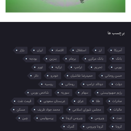
برچسب ها
آمریکا
ارز
استقلال
اقتصاد
ایران
بازار
بانک
بانک مرکزی
برجام
بنزین
بودجه
بورس
تحریم
ترامپ
ترکیه
تورم
حسن روحانی
حمیدرضا نقاشیان
خودرو
دلار
دولت
دونالد ترامپ
روحانی
روسیه
رژیم صهیونیستی
سهام
سوریه
شاخص بورس
صادرات
طلا
عراق
عربستان سعودی
قیمت نفت
مالیات
مجلس شورای اسلامی
محمد جواد ظریف
مسکن
نفت
ویروس
ویروس کرونا
پرسپولیس
چین
کرونا
کرونا ویروس
گمرک