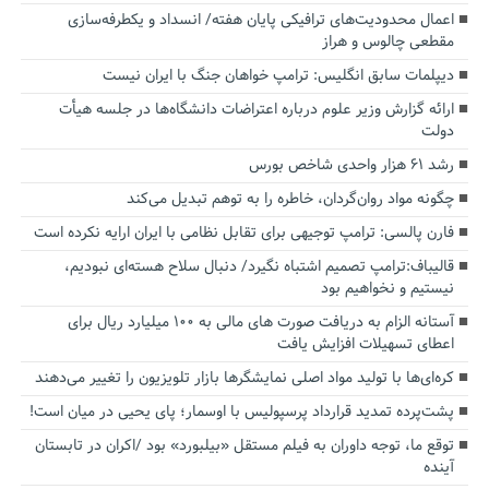
اعمال محدودیت‌های ترافیکی پایان هفته/ انسداد و یکطرفه‌سازی
مقطعی چالوس و هراز
دیپلمات سابق انگلیس:‌ ترامپ خواهان جنگ با ایران نیست
ارائه گزارش وزیر علوم درباره اعتراضات دانشگاه‌ها در جلسه هیأت
دولت
رشد ۶۱ هزار واحدی شاخص بورس
چگونه مواد روان‌گردان، خاطره را به توهم تبدیل می‌کند
فارن پالسی: ترامپ توجیهی برای تقابل نظامی با ایران ارایه نکرده است
قالیباف:ترامپ تصمیم اشتباه نگیرد/ دنبال سلاح هسته‌ای نبودیم،
نیستیم و نخواهیم بود
آستانه الزام به دریافت صورت های مالی به ۱۰۰ میلیارد ریال برای
اعطای تسهیلات افزایش یافت
کره‌ای‌ها با تولید مواد اصلی نمایشگرها بازار تلویزیون را تغییر می‌دهند
پشت‌پرده تمدید قرارداد پرسپولیس با اوسمار؛ پای یحیی در میان است!
توقع ما، توجه داوران به فیلم مستقل «بیلبورد» بود /اکران در تابستان
آینده