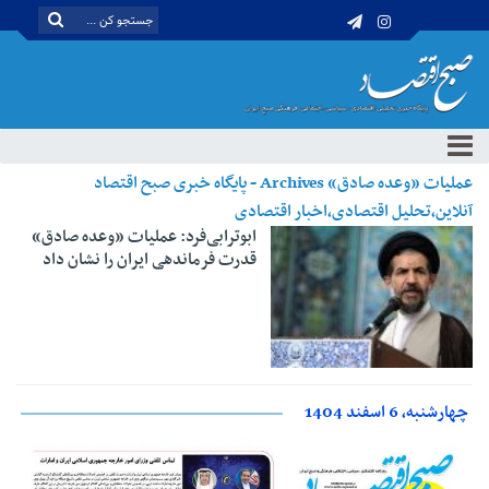
عملیات «وعده صادق» Archives - پایگاه خبری صبح اقتصاد
آنلاین،تحلیل اقتصادی،اخبار اقتصادی
ابوترابی‌فرد: عملیات «وعده صادق»
قدرت فرماندهی ایران را نشان داد
چهارشنبه، 6 اسفند 1404