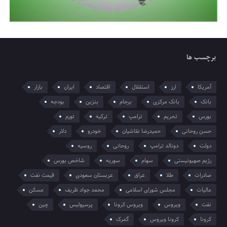
برچسب ها
آمریکا
ارز
استقلال
اقتصاد
ایران
بازار
بانک
بانک مرکزی
برجام
بنزین
بودجه
بورس
تحریم
ترامپ
ترکیه
تورم
حسن روحانی
حمیدرضا نقاشیان
خودرو
دلار
دولت
دونالد ترامپ
روحانی
روسیه
رژیم صهیونیستی
سهام
سوریه
شاخص بورس
صادرات
طلا
عراق
عربستان سعودی
قیمت نفت
مالیات
مجلس شورای اسلامی
محمد جواد ظریف
مسکن
نفت
ویروس
ویروس کرونا
پرسپولیس
چین
کرونا
کرونا ویروس
گمرک