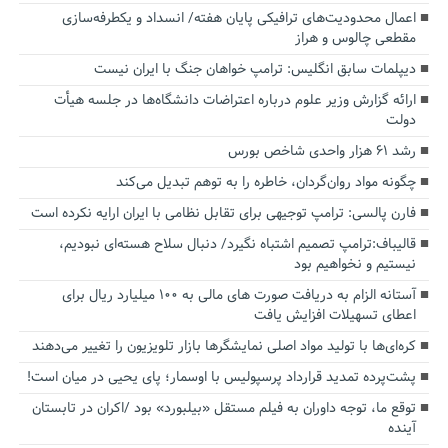
اعمال محدودیت‌های ترافیکی پایان هفته/ انسداد و یکطرفه‌سازی
مقطعی چالوس و هراز
دیپلمات سابق انگلیس:‌ ترامپ خواهان جنگ با ایران نیست
ارائه گزارش وزیر علوم درباره اعتراضات دانشگاه‌ها در جلسه هیأت
دولت
رشد ۶۱ هزار واحدی شاخص بورس
چگونه مواد روان‌گردان، خاطره را به توهم تبدیل می‌کند
فارن پالسی: ترامپ توجیهی برای تقابل نظامی با ایران ارایه نکرده است
قالیباف:ترامپ تصمیم اشتباه نگیرد/ دنبال سلاح هسته‌ای نبودیم،
نیستیم و نخواهیم بود
آستانه الزام به دریافت صورت های مالی به ۱۰۰ میلیارد ریال برای
اعطای تسهیلات افزایش یافت
کره‌ای‌ها با تولید مواد اصلی نمایشگرها بازار تلویزیون را تغییر می‌دهند
پشت‌پرده تمدید قرارداد پرسپولیس با اوسمار؛ پای یحیی در میان است!
توقع ما، توجه داوران به فیلم مستقل «بیلبورد» بود /اکران در تابستان
آینده