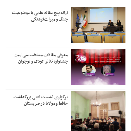
ارائه پنج مقاله علمی با موضوعیت
جنگ و میراث‌فرهنگی
معرفی مقالات منتخب سی‌امین
جشنواره تئاتر کودک و نوجوان
برگزاری نشست ادبی بزرگداشت
حافظ و مولانا در صربستان