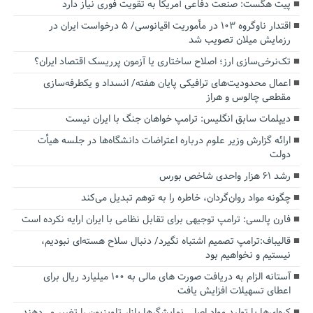
پیت هگست: صنعت دفاعی آمریکا به تقویت فوری نیاز دارد
اقتدار ناوگروه ۱۰۳ در مأموریت‌ اقیانوسی/ ۵ درخواست ایران در
رزمایش میلان تصویب شد
تک‌نرخی‌سازی ارز؛ اصلاح ساختاری یا آزمون پرریسک اقتصاد ایران؟
اعمال محدودیت‌های ترافیکی پایان هفته/ انسداد و یکطرفه‌سازی
مقطعی چالوس و هراز
دیپلمات سابق انگلیس:‌ ترامپ خواهان جنگ با ایران نیست
ارائه گزارش وزیر علوم درباره اعتراضات دانشگاه‌ها در جلسه هیأت
دولت
رشد ۶۱ هزار واحدی شاخص بورس
چگونه مواد روان‌گردان، خاطره را به توهم تبدیل می‌کند
فارن پالسی: ترامپ توجیهی برای تقابل نظامی با ایران ارایه نکرده است
قالیباف:ترامپ تصمیم اشتباه نگیرد/ دنبال سلاح هسته‌ای نبودیم،
نیستیم و نخواهیم بود
آستانه الزام به دریافت صورت های مالی به ۱۰۰ میلیارد ریال برای
اعطای تسهیلات افزایش یافت
کره‌ای‌ها با تولید مواد اصلی نمایشگرها بازار تلویزیون را تغییر می‌دهند