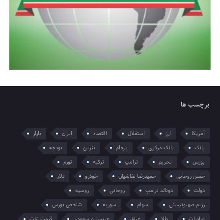
برچسب ها
آمریکا
ارز
استقلال
اقتصاد
ایران
بازار
بانک
بانک مرکزی
برجام
بنزین
بودجه
بورس
تحریم
ترامپ
ترکیه
تورم
حسن روحانی
حمیدرضا نقاشیان
خودرو
دلار
دولت
دونالد ترامپ
روحانی
روسیه
رژیم صهیونیستی
سهام
سوریه
شاخص بورس
صادرات
طلا
عراق
عربستان سعودی
قیمت نفت