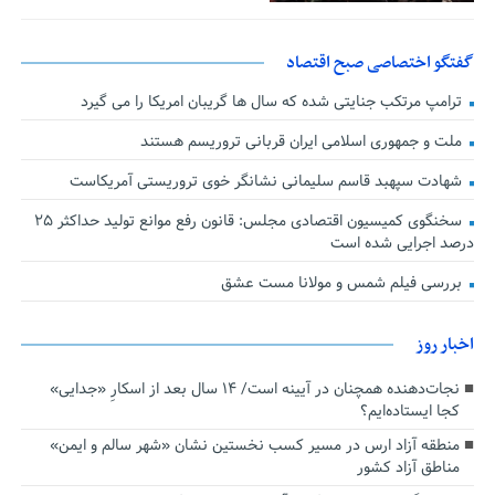
گفتگو اختصاصی صبح اقتصاد
ترامپ مرتکب جنایتی شده که سال ها گریبان امریکا را می گیرد
ملت و جمهوری اسلامی ایران قربانی تروریسم هستند
شهادت سپهبد قاسم سلیمانی نشانگر خوی تروریستی آمریکاست
سخنگوی کمیسیون اقتصادی مجلس: قانون رفع موانع تولید حداکثر ۲۵
درصد اجرایی شده است
بررسی فیلم شمس و مولانا مست عشق
اخبار روز
نجات‌دهنده‌ همچنان در آیینه است/ ۱۴ سال بعد از اسکارِ «جدایی»
کجا ایستاده‌ایم؟
منطقه آزاد ارس در مسیر کسب نخستین نشان «شهر سالم و ایمن»
مناطق آزاد کشور