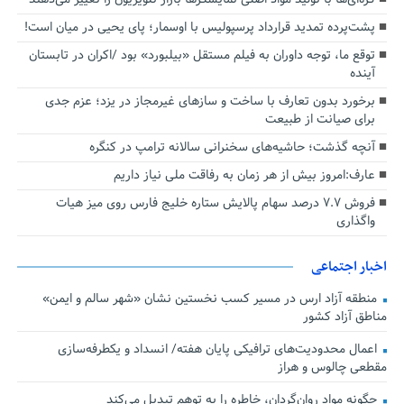
پشت‌پرده تمدید قرارداد پرسپولیس با اوسمار؛ پای یحیی در میان است!
توقع ما، توجه داوران به فیلم مستقل «بیلبورد» بود /اکران در تابستان
آینده
برخورد بدون تعارف با ساخت‌ و سازهای غیرمجاز در یزد؛ عزم جدی
برای صیانت از طبیعت
آنچه گذشت؛ حاشیه‌های سخنرانی سالانه ترامپ در کنگره
عارف:امروز بیش از هر زمان به رفاقت ملی نیاز داریم
فروش ۷.۷ درصد سهام پالایش ستاره خلیج فارس روی میز هیات
واگذاری
اخبار اجتماعی
منطقه آزاد ارس در مسیر کسب نخستین نشان «شهر سالم و ایمن»
مناطق آزاد کشور
اعمال محدودیت‌های ترافیکی پایان هفته/ انسداد و یکطرفه‌سازی
مقطعی چالوس و هراز
چگونه مواد روان‌گردان، خاطره را به توهم تبدیل می‌کند