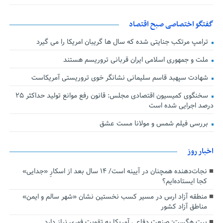
گفتگو اختصاصی صبح اقتصاد
ترامپ مرتکب جنایتی شده که سال ها گریبان امریکا را می گیرد
ملت و جمهوری اسلامی ایران قربانی تروریسم هستند
شهادت سپهبد قاسم سلیمانی نشانگر خوی تروریستی آمریکاست
سخنگوی کمیسیون اقتصادی مجلس: قانون رفع موانع تولید حداکثر ۲۵
درصد اجرایی شده است
بررسی فیلم شمس و مولانا مست عشق
اخبار روز
نجات‌دهنده‌ همچنان در آیینه است/ ۱۴ سال بعد از اسکارِ «جدایی»
کجا ایستاده‌ایم؟
منطقه آزاد ارس در مسیر کسب نخستین نشان «شهر سالم و ایمن»
مناطق آزاد کشور
پیت هگست: صنعت دفاعی آمریکا به تقویت فوری نیاز دارد