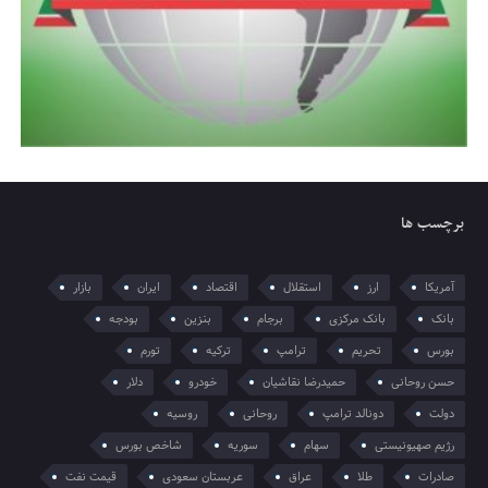
برچسب ها
آمریکا
ارز
استقلال
اقتصاد
ایران
بازار
بانک
بانک مرکزی
برجام
بنزین
بودجه
بورس
تحریم
ترامپ
ترکیه
تورم
حسن روحانی
حمیدرضا نقاشیان
خودرو
دلار
دولت
دونالد ترامپ
روحانی
روسیه
رژیم صهیونیستی
سهام
سوریه
شاخص بورس
صادرات
طلا
عراق
عربستان سعودی
قیمت نفت