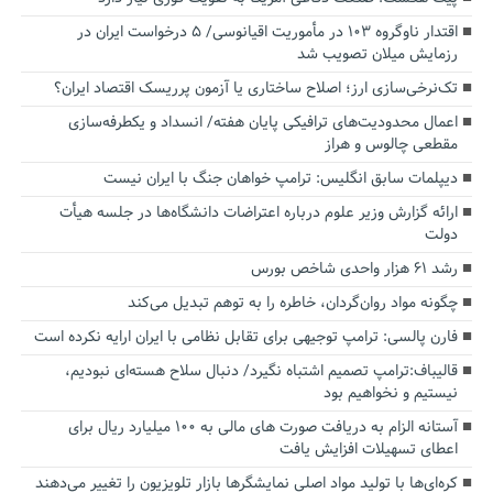
اقتدار ناوگروه ۱۰۳ در مأموریت‌ اقیانوسی/ ۵ درخواست ایران در
رزمایش میلان تصویب شد
تک‌نرخی‌سازی ارز؛ اصلاح ساختاری یا آزمون پرریسک اقتصاد ایران؟
اعمال محدودیت‌های ترافیکی پایان هفته/ انسداد و یکطرفه‌سازی
مقطعی چالوس و هراز
دیپلمات سابق انگلیس:‌ ترامپ خواهان جنگ با ایران نیست
ارائه گزارش وزیر علوم درباره اعتراضات دانشگاه‌ها در جلسه هیأت
دولت
رشد ۶۱ هزار واحدی شاخص بورس
چگونه مواد روان‌گردان، خاطره را به توهم تبدیل می‌کند
فارن پالسی: ترامپ توجیهی برای تقابل نظامی با ایران ارایه نکرده است
قالیباف:ترامپ تصمیم اشتباه نگیرد/ دنبال سلاح هسته‌ای نبودیم،
نیستیم و نخواهیم بود
آستانه الزام به دریافت صورت های مالی به ۱۰۰ میلیارد ریال برای
اعطای تسهیلات افزایش یافت
کره‌ای‌ها با تولید مواد اصلی نمایشگرها بازار تلویزیون را تغییر می‌دهند