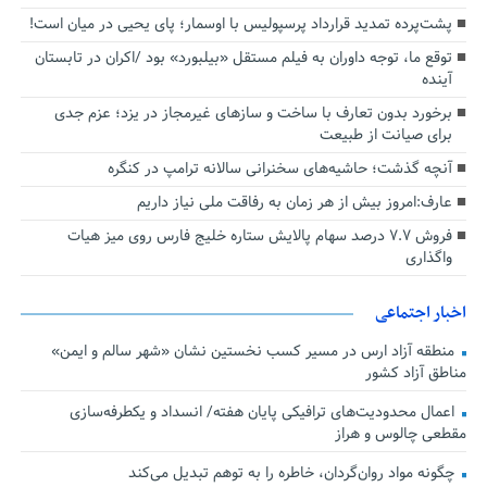
پشت‌پرده تمدید قرارداد پرسپولیس با اوسمار؛ پای یحیی در میان است!
توقع ما، توجه داوران به فیلم مستقل «بیلبورد» بود /اکران در تابستان
آینده
برخورد بدون تعارف با ساخت‌ و سازهای غیرمجاز در یزد؛ عزم جدی
برای صیانت از طبیعت
آنچه گذشت؛ حاشیه‌های سخنرانی سالانه ترامپ در کنگره
عارف:امروز بیش از هر زمان به رفاقت ملی نیاز داریم
فروش ۷.۷ درصد سهام پالایش ستاره خلیج فارس روی میز هیات
واگذاری
اخبار اجتماعی
منطقه آزاد ارس در مسیر کسب نخستین نشان «شهر سالم و ایمن»
مناطق آزاد کشور
اعمال محدودیت‌های ترافیکی پایان هفته/ انسداد و یکطرفه‌سازی
مقطعی چالوس و هراز
چگونه مواد روان‌گردان، خاطره را به توهم تبدیل می‌کند