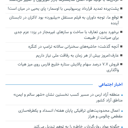
پشت‌پرده تمدید قرارداد پرسپولیس با اوسمار؛ پای یحیی در میان است!
توقع ما، توجه داوران به فیلم مستقل «بیلبورد» بود /اکران در تابستان
آینده
برخورد بدون تعارف با ساخت‌ و سازهای غیرمجاز در یزد؛ عزم جدی
برای صیانت از طبیعت
آنچه گذشت؛ حاشیه‌های سخنرانی سالانه ترامپ در کنگره
عارف:امروز بیش از هر زمان به رفاقت ملی نیاز داریم
فروش ۷.۷ درصد سهام پالایش ستاره خلیج فارس روی میز هیات
واگذاری
اخبار اجتماعی
منطقه آزاد ارس در مسیر کسب نخستین نشان «شهر سالم و ایمن»
مناطق آزاد کشور
اعمال محدودیت‌های ترافیکی پایان هفته/ انسداد و یکطرفه‌سازی
مقطعی چالوس و هراز
چگونه مواد روان‌گردان، خاطره را به توهم تبدیل می‌کند