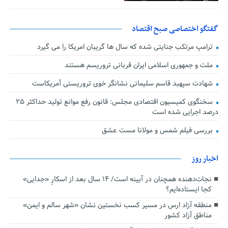
گفتگو اختصاصی صبح اقتصاد
ترامپ مرتکب جنایتی شده که سال ها گریبان امریکا را می گیرد
ملت و جمهوری اسلامی ایران قربانی تروریسم هستند
شهادت سپهبد قاسم سلیمانی نشانگر خوی تروریستی آمریکاست
سخنگوی کمیسیون اقتصادی مجلس: قانون رفع موانع تولید حداکثر ۲۵
درصد اجرایی شده است
بررسی فیلم شمس و مولانا مست عشق
اخبار روز
نجات‌دهنده‌ همچنان در آیینه است/ ۱۴ سال بعد از اسکارِ «جدایی»
کجا ایستاده‌ایم؟
منطقه آزاد ارس در مسیر کسب نخستین نشان «شهر سالم و ایمن»
مناطق آزاد کشور