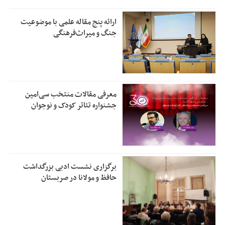
ارائه پنج مقاله علمی با موضوعیت
جنگ و میراث‌فرهنگی
معرفی مقالات منتخب سی‌امین
جشنواره تئاتر کودک و نوجوان
برگزاری نشست ادبی بزرگداشت
حافظ و مولانا در صربستان