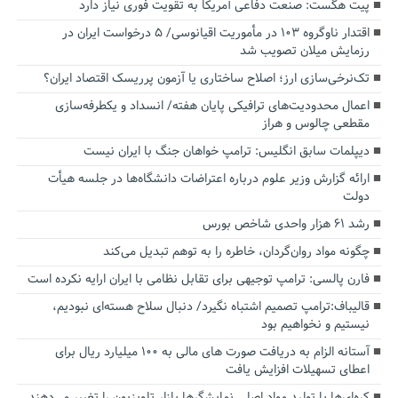
پیت هگست: صنعت دفاعی آمریکا به تقویت فوری نیاز دارد
اقتدار ناوگروه ۱۰۳ در مأموریت‌ اقیانوسی/ ۵ درخواست ایران در
رزمایش میلان تصویب شد
تک‌نرخی‌سازی ارز؛ اصلاح ساختاری یا آزمون پرریسک اقتصاد ایران؟
اعمال محدودیت‌های ترافیکی پایان هفته/ انسداد و یکطرفه‌سازی
مقطعی چالوس و هراز
دیپلمات سابق انگلیس:‌ ترامپ خواهان جنگ با ایران نیست
ارائه گزارش وزیر علوم درباره اعتراضات دانشگاه‌ها در جلسه هیأت
دولت
رشد ۶۱ هزار واحدی شاخص بورس
چگونه مواد روان‌گردان، خاطره را به توهم تبدیل می‌کند
فارن پالسی: ترامپ توجیهی برای تقابل نظامی با ایران ارایه نکرده است
قالیباف:ترامپ تصمیم اشتباه نگیرد/ دنبال سلاح هسته‌ای نبودیم،
نیستیم و نخواهیم بود
آستانه الزام به دریافت صورت های مالی به ۱۰۰ میلیارد ریال برای
اعطای تسهیلات افزایش یافت
کره‌ای‌ها با تولید مواد اصلی نمایشگرها بازار تلویزیون را تغییر می‌دهند