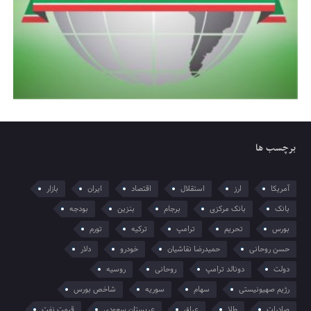
برچسب ها
آمریکا
ارز
استقلال
اقتصاد
ایران
بازار
بانک
بانک مرکزی
برجام
بنزین
بودجه
بورس
تحریم
ترامپ
ترکیه
تورم
حسن روحانی
حمیدرضا نقاشیان
خودرو
دلار
دولت
دونالد ترامپ
روحانی
روسیه
رژیم صهیونیستی
سهام
سوریه
شاخص بورس
صادرات
طلا
عراق
عربستان سعودی
قیمت نفت