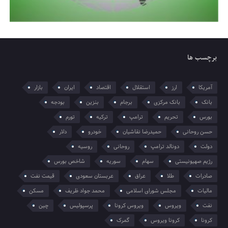
برچسب ها
آمریکا
ارز
استقلال
اقتصاد
ایران
بازار
بانک
بانک مرکزی
برجام
بنزین
بودجه
بورس
تحریم
ترامپ
ترکیه
تورم
حسن روحانی
حمیدرضا نقاشیان
خودرو
دلار
دولت
دونالد ترامپ
روحانی
روسیه
رژیم صهیونیستی
سهام
سوریه
شاخص بورس
صادرات
طلا
عراق
عربستان سعودی
قیمت نفت
مالیات
مجلس شورای اسلامی
محمد جواد ظریف
مسکن
نفت
ویروس
ویروس کرونا
پرسپولیس
چین
کرونا
کرونا ویروس
گمرک