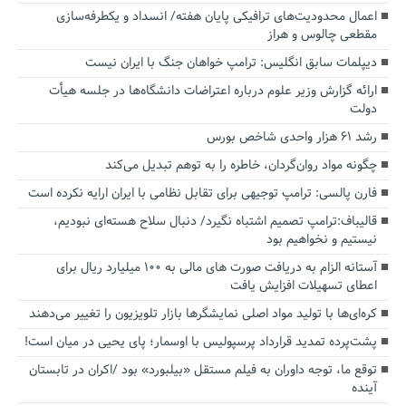
اعمال محدودیت‌های ترافیکی پایان هفته/ انسداد و یکطرفه‌سازی
مقطعی چالوس و هراز
دیپلمات سابق انگلیس:‌ ترامپ خواهان جنگ با ایران نیست
ارائه گزارش وزیر علوم درباره اعتراضات دانشگاه‌ها در جلسه هیأت
دولت
رشد ۶۱ هزار واحدی شاخص بورس
چگونه مواد روان‌گردان، خاطره را به توهم تبدیل می‌کند
فارن پالسی: ترامپ توجیهی برای تقابل نظامی با ایران ارایه نکرده است
قالیباف:ترامپ تصمیم اشتباه نگیرد/ دنبال سلاح هسته‌ای نبودیم،
نیستیم و نخواهیم بود
آستانه الزام به دریافت صورت های مالی به ۱۰۰ میلیارد ریال برای
اعطای تسهیلات افزایش یافت
کره‌ای‌ها با تولید مواد اصلی نمایشگرها بازار تلویزیون را تغییر می‌دهند
پشت‌پرده تمدید قرارداد پرسپولیس با اوسمار؛ پای یحیی در میان است!
توقع ما، توجه داوران به فیلم مستقل «بیلبورد» بود /اکران در تابستان
آینده