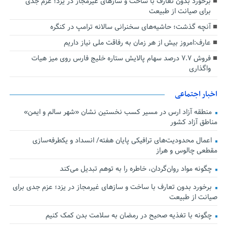
برخورد بدون تعارف با ساخت‌ و سازهای غیرمجاز در یزد؛ عزم جدی
برای صیانت از طبیعت
آنچه گذشت؛ حاشیه‌های سخنرانی سالانه ترامپ در کنگره
عارف:امروز بیش از هر زمان به رفاقت ملی نیاز داریم
فروش ۷.۷ درصد سهام پالایش ستاره خلیج فارس روی میز هیات
واگذاری
اخبار اجتماعی
منطقه آزاد ارس در مسیر کسب نخستین نشان «شهر سالم و ایمن»
مناطق آزاد کشور
اعمال محدودیت‌های ترافیکی پایان هفته/ انسداد و یکطرفه‌سازی
مقطعی چالوس و هراز
چگونه مواد روان‌گردان، خاطره را به توهم تبدیل می‌کند
برخورد بدون تعارف با ساخت‌ و سازهای غیرمجاز در یزد؛ عزم جدی برای
صیانت از طبیعت
چگونه با تغذیه صحیح در رمضان به سلامت بدن کمک کنیم