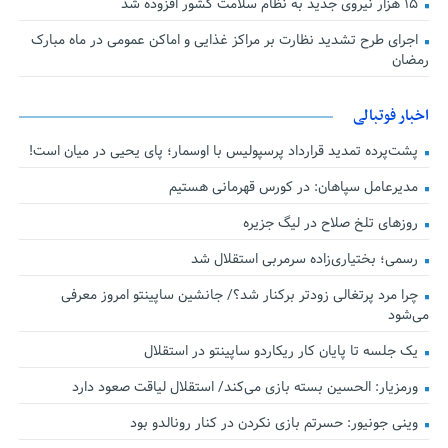
۱۵ هزار نیروی جدید به نظام سلامت کشور افزوده شد
اجرای طرح تشدید نظارت بر مراکز غذایی و اماکن عمومی در ماه مبارک
رمضان
اخبار فوتبالی
پشت‌پرده تمدید قرارداد پرسپولیس با اوسمار؛ پای یحیی در میان است!
مدیرعامل سپاهان: در کورس قهرمانی هستیم
روزهای تلخ صلاح در لیگ جزیره
رسمی؛ بختیاری‌زاده سرمربی استقلال شد
چرا مرد پرتغالی زودتر برکنار شد؟/ جانشین ساپینتو امروز معرفی
می‌شود
یک جلسه تا پایان کار ریکاردو ساپینتو در استقلال
ورمزیار: الحسین بسته بازی می‌کند/ استقلال لیاقت صعود دارد
وینی جونیور: حسرتم بازی نکردن در کنار رونالدو بود