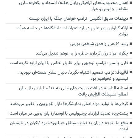
اعمال محدودیت‌های ترافیکی پایان هفته/ انسداد و یکطرفه‌سازی
مقطعی چالوس و هراز
دیپلمات سابق انگلیس:‌ ترامپ خواهان جنگ با ایران نیست
ارائه گزارش وزیر علوم درباره اعتراضات دانشگاه‌ها در جلسه هیأت
دولت
رشد ۶۱ هزار واحدی شاخص بورس
چگونه مواد روان‌گردان، خاطره را به توهم تبدیل می‌کند
فارن پالسی: ترامپ توجیهی برای تقابل نظامی با ایران ارایه نکرده است
قالیباف:ترامپ تصمیم اشتباه نگیرد/ دنبال سلاح هسته‌ای نبودیم،
نیستیم و نخواهیم بود
آستانه الزام به دریافت صورت های مالی به ۱۰۰ میلیارد ریال برای
اعطای تسهیلات افزایش یافت
کره‌ای‌ها با تولید مواد اصلی نمایشگرها بازار تلویزیون را تغییر می‌دهند
پشت‌پرده تمدید قرارداد پرسپولیس با اوسمار؛ پای یحیی در میان است!
توقع ما، توجه داوران به فیلم مستقل «بیلبورد» بود /اکران در تابستان
آینده