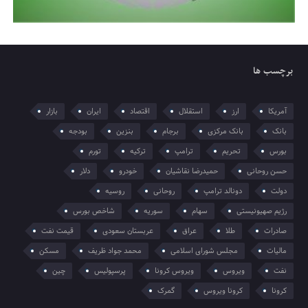
برچسب ها
آمریکا
ارز
استقلال
اقتصاد
ایران
بازار
بانک
بانک مرکزی
برجام
بنزین
بودجه
بورس
تحریم
ترامپ
ترکیه
تورم
حسن روحانی
حمیدرضا نقاشیان
خودرو
دلار
دولت
دونالد ترامپ
روحانی
روسیه
رژیم صهیونیستی
سهام
سوریه
شاخص بورس
صادرات
طلا
عراق
عربستان سعودی
قیمت نفت
مالیات
مجلس شورای اسلامی
محمد جواد ظریف
مسکن
نفت
ویروس
ویروس کرونا
پرسپولیس
چین
کرونا
کرونا ویروس
گمرک