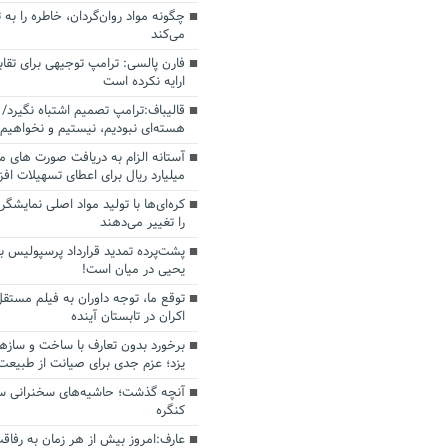
چگونه مواد روان‌گردان، خاطره را به 
می‌کند
فارن پالسی: ترامپ توجیهی برای تقابل
ارایه نکرده است
قالیباف:ترامپ تصمیم اشتباه نگیرد/ 
هسته‌ای نبودیم، نیستیم و نخواهیم 
میلیارد ریال برای اعطای تسهیلات اف
کره‌ای‌ها با تولید مواد اصلی نمایشگره
را تغییر می‌دهند
پشت‌پرده تمدید قرارداد پرسپولیس با
یحیی در میان است!
توقع ما، توجه داوران به فیلم مستقل
اکران در تابستان آینده
برخورد بدون تعارف با ساخت‌ و سازه
یزد؛ عزم جدی برای صیانت از طبیعت
آنچه گذشت؛ حاشیه‌های سخنرانی سال
کنگره
عارف:امروز بیش از هر زمان به رفاقت