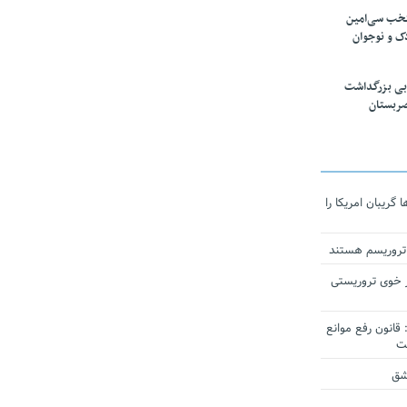
تخب سی‌امین
ک و نوجوان
بی بزرگداشت
صربستان
ریبان امریکا را
 تروریسم هستند
 خوی تروریستی
انون رفع موانع
شق