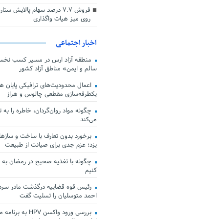
فروش ۷.۷ درصد سهام پالایش س
روی میز هیات واگذاری
اخبار اجتماعی
منطقه آزاد ارس در مسیر کسب نخس
سالم و ایمن» مناطق آزاد کشور
اعمال محدودیت‌های ترافیکی پایان هف
یکطرفه‌سازی مقطعی چالوس و هراز
چگونه مواد روان‌گردان، خاطره را به 
می‌کند
برخورد بدون تعارف با ساخت‌ و سازها
یزد؛ عزم جدی برای صیانت از طبیعت
چگونه با تغذیه صحیح در رمضان به
کنیم
رئیس قوه قضاییه درگذشت مادر سردار
احمد متوسلیان را تسلیت گفت
بررسی ورود واکسن HPV