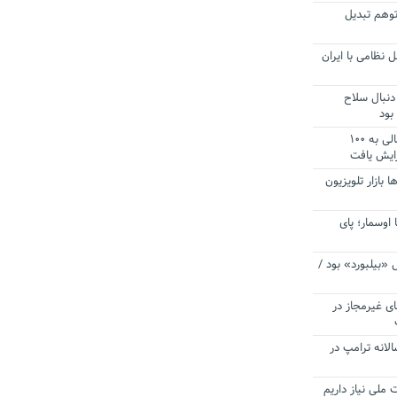
توهم تبدیل
 نظامی با ایران
دنبال سلاح
بود
آستانه الزام به دریافت صورت های مالی به ۱۰۰
زایش یافت
ا بازار تلویزیون
 اوسمار؛ پای
 «بیلبورد» بود /
ای غیرمجاز در
انه ترامپ در
 ملی نیاز داریم