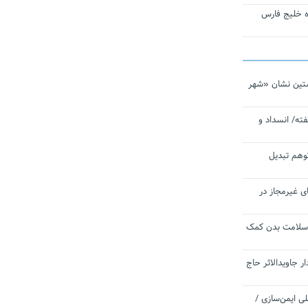
تاره خلیج فارس
تین نشان «شهر
ته/ انسداد و
توهم تبدیل
ی غیرمجاز در
 سلامت بدن کمک
 جاویدالاثر حاج
 به برنامه ملی ایمن‌سازی /