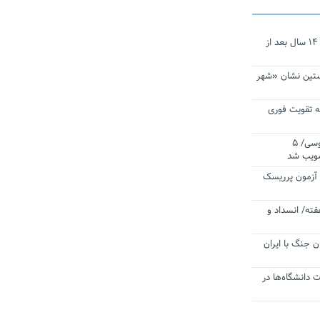
نجات‌دهنده‌ همچنان در آیینه است/ ۱۴ سال بعد از
ستین نشان «شهر
 تقویت فوری
اقتدار ناوگروه ۱۰۳ در مأموریت‌ اقیانوسی/ ۵
صویب شد
ا آزمون پرریسک
فته/ انسداد و
ن جنگ با ایران
ت دانشگاه‌ها در