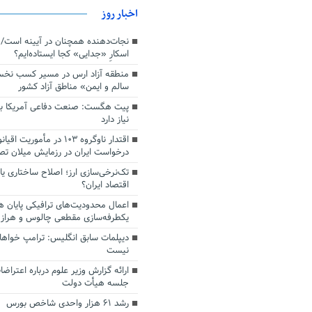
اخبار روز
اسکارِ «جدایی» کجا ایستاده‌ایم؟
منطقه آزاد ارس در مسیر کسب نخ
سالم و ایمن» مناطق آزاد کشور
پیت هگست: صنعت دفاعی آمریکا به
نیاز دارد
درخواست ایران در رزمایش میلان ت
تک‌نرخی‌سازی ارز؛ اصلاح ساختاری ی
اقتصاد ایران؟
اعمال محدودیت‌های ترافیکی پایان ه
یکطرفه‌سازی مقطعی چالوس و هراز
دیپلمات سابق انگلیس:‌ ترامپ خواها
نیست
ارائه گزارش وزیر علوم درباره اعتراضا
جلسه هیأت دولت
رشد ۶۱ هزار واحدی شاخص بورس