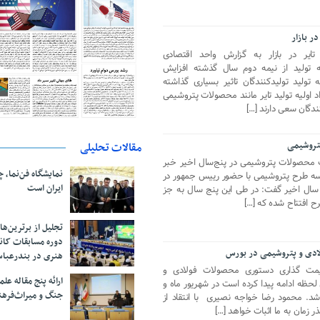
ر بازار
تایر در بازار به گزارش واحد اقتصادی
ه تولید از نیمه دوم سال گذشته افزایش
ولید تولیدکنندگان تاثیر بسیاری گذاشته
اولیه تولید تایر مانند محصولات پتروشیمی
دگان سعی دارند […]
مقالات تحلیلی
۷۵ درصدی صادرات محصولات پتروشیمی در پنج‌سال اخیر خبر
نمایشگاه فن‌نما، 
اح سه طرح پتروشیمی با حضور رییس جمهور در
ایران است
سال اخیر گفت: در طی این پنج سال به جز
تجلیل از بر‌ترین‌
دوره مسابقات کان
ادی و پتروشیمی در بورس
هنری در بندرعبا
مت گذاری دستوری محصولات فولادی و
ارائه پنج مقاله ع
لحظه ادامه پیدا کرده است در شهریور ماه و
جنگ و میراث‌فره
شد. محمود رضا خواجه نصیری با انتقاد از
ر زمان به ما اثبات خواهد […]