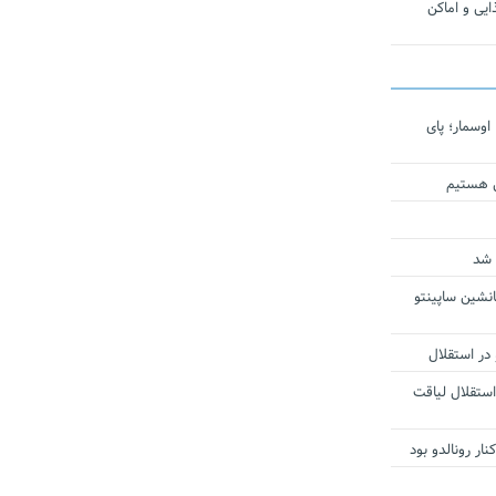
یی و اماکن
اوسمار؛ پای
ی هستیم
 شد
انشین ساپینتو
 در استقلال
استقلال لیاقت
ار رونالدو بود