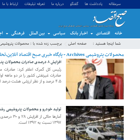
سرمقاله
یادداشت ها
گفتگو
درباره ما
تعرفه تبلیغات
ارتباط با ما
خانه
اقتصادی
اخبار بانک
سیاسی
بین الملل
فرهنگی
اج
شما اینجا هستید :
صفحه اصلی
برچسب زده شده با : محصولات پتروشیمی
محصولات پتروشیمی Archives - پایگاه خبری صبح اقتصاد آنلاین،تحلیل اقتصادی،اخبار اقتصادی
افزایش ۸ درصدی صادرات محصولات پتروشیمی در ۲ ماهه امسال
27 مه 2024
صادرات غیرنفتی کشور را در دو ماهه او
۴.۵ درصد و از نظر ارزشی هشت درصد افزایش یافته است.
تولید خودرو و محصولات پتروشیمی رشد
08 سپتامبر 2019
آمارها حاکی 
۱۳۹۷ نسبت به ۱۳۹۲ است.
03 دسامبر 2018