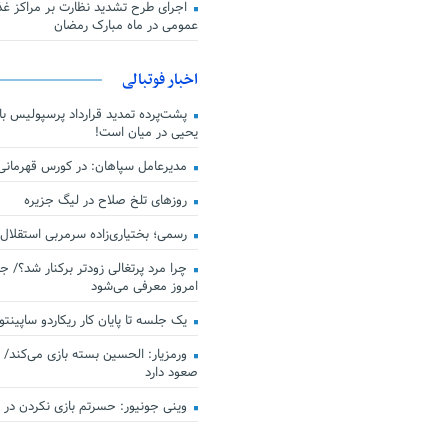
اجرای طرح تشدید نظارت بر مراکز غذا
عمومی در ماه مبارک رمضان
اخبار فوتبالی
پشت‌پرده تمدید قرارداد پرسپولیس با 
یحیی در میان است!
مدیرعامل سپاهان: در کورس قهرمان
روزهای تلخ صلاح در لیگ جزیره
رسمی؛ بختیاری‌زاده سرمربی استقلال
چرا مرد پرتغالی زودتر برکنار شد؟/ ج
امروز معرفی می‌شود
یک جلسه تا پایان کار ریکاردو ساپینتو
ورمزیار: الحسین بسته بازی می‌کند/ 
صعود دارد
وینی جونیور: حسرتم بازی نکردن در کن