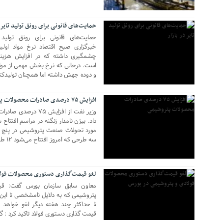
حمایت‌های قانونی برای رونق تولید تایر د
حمایت‌های قانونی برای رونق تولید 
خبرگزاری صبح اقتصاد نرخ مواد اولی
چشمگیری داشته که در افزایش هزینه ت
است. درحالی که نرخ بخش مهمی از مواد 
04 سپتامبر 2018
و دوده جهش داشته اما همچنان تولیدکنن
افزایش ۷۵ درصدی صادرات محصولات پتروشیمی
وزیر نفت از افزایش 
داد. بیژن نامدار زنگنه در مراسم افتت
مورد تحولات صنعت پتروشیمی در پنج 
سه طرحی که امروز افتتاح می‌شود ۱۲ طرح افتتاح شده که […]
27 آگوست 2018
لغو قیمت‌گذاری دستوری محصولات فول
معاون سابق سازمان بورس گفت: قی
پتروشیمی که به دلایل نامشخصی تا این 
تا حداکثر چند هفته دیگر لغو خواهد 
قیمت گذاری دستوری فولاد تاکید کرد : گذ
07 آگوست 2018