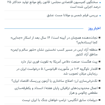
سخنگوی کمیسیون اقتصادی مجلس: قانون رفع موانع تولید حداکثر ۲۵
درصد اجرایی شده است
بررسی فیلم شمس و مولانا مست عشق
اخبار روز
نجات‌دهنده‌ همچنان در آیینه است/ ۱۴ سال بعد از اسکارِ «جدایی»
کجا ایستاده‌ایم؟
منطقه آزاد ارس در مسیر کسب نخستین نشان «شهر سالم و ایمن»
مناطق آزاد کشور
پیت هگست: صنعت دفاعی آمریکا به تقویت فوری نیاز دارد
اقتدار ناوگروه ۱۰۳ در مأموریت‌ اقیانوسی/ ۵ درخواست ایران در
رزمایش میلان تصویب شد
تک‌نرخی‌سازی ارز؛ اصلاح ساختاری یا آزمون پرریسک اقتصاد ایران؟
اعمال محدودیت‌های ترافیکی پایان هفته/ انسداد و یکطرفه‌سازی
مقطعی چالوس و هراز
دیپلمات سابق انگلیس:‌ ترامپ خواهان جنگ با ایران نیست