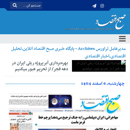
مدیرعامل تراورس Archives - پایگاه خبری صبح اقتصاد آنلاین،تحلیل
اقتصادی،اخبار اقتصادی
بهره‌برداری اَبرپروژه ریلی ایران در
دهه فجر/ از تحریم عبور می‎کنیم
چهارشنبه، 6 اسفند 1404