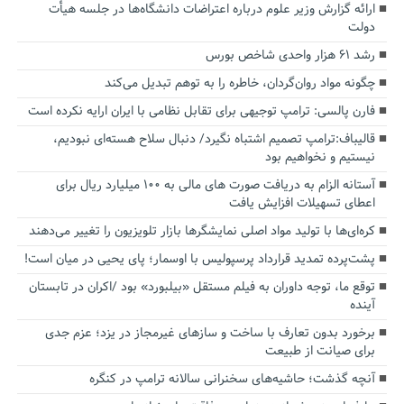
ارائه گزارش وزیر علوم درباره اعتراضات دانشگاه‌ها در جلسه هیأت
دولت
رشد ۶۱ هزار واحدی شاخص بورس
چگونه مواد روان‌گردان، خاطره را به توهم تبدیل می‌کند
فارن پالسی: ترامپ توجیهی برای تقابل نظامی با ایران ارایه نکرده است
قالیباف:ترامپ تصمیم اشتباه نگیرد/ دنبال سلاح هسته‌ای نبودیم،
نیستیم و نخواهیم بود
آستانه الزام به دریافت صورت های مالی به ۱۰۰ میلیارد ریال برای
اعطای تسهیلات افزایش یافت
کره‌ای‌ها با تولید مواد اصلی نمایشگرها بازار تلویزیون را تغییر می‌دهند
پشت‌پرده تمدید قرارداد پرسپولیس با اوسمار؛ پای یحیی در میان است!
توقع ما، توجه داوران به فیلم مستقل «بیلبورد» بود /اکران در تابستان
آینده
برخورد بدون تعارف با ساخت‌ و سازهای غیرمجاز در یزد؛ عزم جدی
برای صیانت از طبیعت
آنچه گذشت؛ حاشیه‌های سخنرانی سالانه ترامپ در کنگره