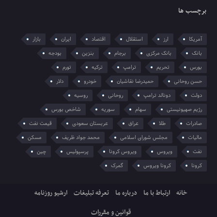
برچسب ها
آمریکا
ارز
استقلال
اقتصاد
ایران
بازار
بانک
بانک مرکزی
برجام
بنزین
بودجه
بورس
تحریم
ترامپ
ترکیه
تورم
حسن روحانی
حمیدرضا نقاشیان
خودرو
دلار
دولت
دونالد ترامپ
روحانی
روسیه
رژیم صهیونیستی
سهام
سوریه
شاخص بورس
صادرات
طلا
عراق
عربستان سعودی
قیمت نفت
مالیات
مجلس شورای اسلامی
محمد جواد ظریف
مسکن
نفت
ویروس
ویروس کرونا
پرسپولیس
چین
کرونا
کرونا ویروس
گمرک
خانه
ارتباط با ما
درباره ما
تعرفه تبلیغات
ارشیو روزنامه
قوانین و مقررات