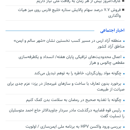
عارف:امروز بیش از هر زمان به رفاقت ملی نیاز داریم
فروش ۷.۷ درصد سهام پالایش ستاره خلیج فارس روی میز هیات
واگذاری
اخبار اجتماعی
منطقه آزاد ارس در مسیر کسب نخستین نشان «شهر سالم و ایمن»
مناطق آزاد کشور
اعمال محدودیت‌های ترافیکی پایان هفته/ انسداد و یکطرفه‌سازی
مقطعی چالوس و هراز
چگونه مواد روان‌گردان، خاطره را به توهم تبدیل می‌کند
برخورد بدون تعارف با ساخت‌ و سازهای غیرمجاز در یزد؛ عزم جدی برای
صیانت از طبیعت
چگونه با تغذیه صحیح در رمضان به سلامت بدن کمک کنیم
رئیس قوه قضاییه درگذشت مادر سردار جاویدالاثر حاج احمد متوسلیان
را تسلیت گفت
بررسی ورود واکسن HPV به برنامه ملی ایمن‌سازی / اولویت