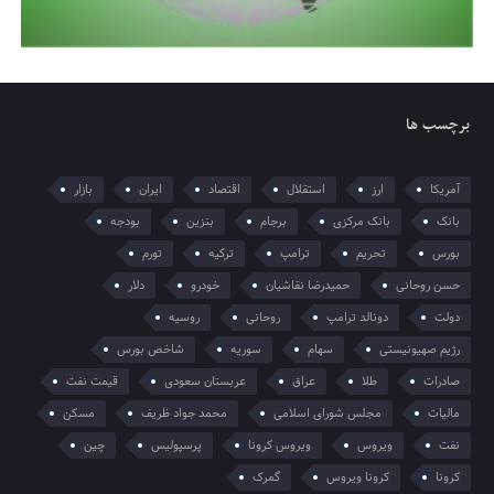
برچسب ها
آمریکا
ارز
استقلال
اقتصاد
ایران
بازار
بانک
بانک مرکزی
برجام
بنزین
بودجه
بورس
تحریم
ترامپ
ترکیه
تورم
حسن روحانی
حمیدرضا نقاشیان
خودرو
دلار
دولت
دونالد ترامپ
روحانی
روسیه
رژیم صهیونیستی
سهام
سوریه
شاخص بورس
صادرات
طلا
عراق
عربستان سعودی
قیمت نفت
مالیات
مجلس شورای اسلامی
محمد جواد ظریف
مسکن
نفت
ویروس
ویروس کرونا
پرسپولیس
چین
کرونا
کرونا ویروس
گمرک