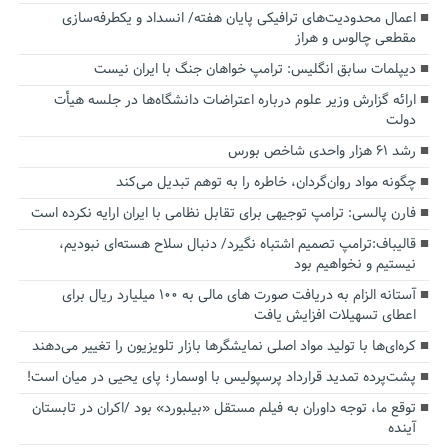
اعمال محدودیت‌های ترافیکی پایان هفته/ انسداد و یکطرفه‌سازی
مقطعی چالوس و هراز
دیپلمات سابق انگلیس:‌ ترامپ خواهان جنگ با ایران نیست
ارائه گزارش وزیر علوم درباره اعتراضات دانشگاه‌ها در جلسه هیأت
دولت
رشد ۶۱ هزار واحدی شاخص بورس
چگونه مواد روان‌گردان، خاطره را به توهم تبدیل می‌کند
فارن پالسی: ترامپ توجیهی برای تقابل نظامی با ایران ارایه نکرده است
قالیباف:ترامپ تصمیم اشتباه نگیرد/ دنبال سلاح هسته‌ای نبودیم،
نیستیم و نخواهیم بود
آستانه الزام به دریافت صورت های مالی به ۱۰۰ میلیارد ریال برای
اعطای تسهیلات افزایش یافت
کره‌ای‌ها با تولید مواد اصلی نمایشگرها بازار تلویزیون را تغییر می‌دهند
پشت‌پرده تمدید قرارداد پرسپولیس با اوسمار؛ پای یحیی در میان است!
توقع ما، توجه داوران به فیلم مستقل «بیلبورد» بود /اکران در تابستان
آینده