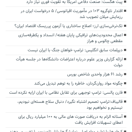
پیت هگست: صنعت دفاعی آمریکا به تقویت فوری نیاز دارد
اقتدار ناوگروه ۱۰۳ در مأموریت‌ اقیانوسی/ ۵ درخواست ایران در
رزمایش میلان تصویب شد
تک‌نرخی‌سازی ارز؛ اصلاح ساختاری یا آزمون پرریسک اقتصاد ایران؟
اعمال محدودیت‌های ترافیکی پایان هفته/ انسداد و یکطرفه‌سازی
مقطعی چالوس و هراز
دیپلمات سابق انگلیس:‌ ترامپ خواهان جنگ با ایران نیست
ارائه گزارش وزیر علوم درباره اعتراضات دانشگاه‌ها در جلسه هیأت
دولت
رشد ۶۱ هزار واحدی شاخص بورس
چگونه مواد روان‌گردان، خاطره را به توهم تبدیل می‌کند
فارن پالسی: ترامپ توجیهی برای تقابل نظامی با ایران ارایه نکرده است
قالیباف:ترامپ تصمیم اشتباه نگیرد/ دنبال سلاح هسته‌ای نبودیم،
نیستیم و نخواهیم بود
آستانه الزام به دریافت صورت های مالی به ۱۰۰ میلیارد ریال برای
اعطای تسهیلات افزایش یافت
کره‌ای‌ها با تولید مواد اصلی نمایشگرها بازار تلویزیون را تغییر می‌دهند