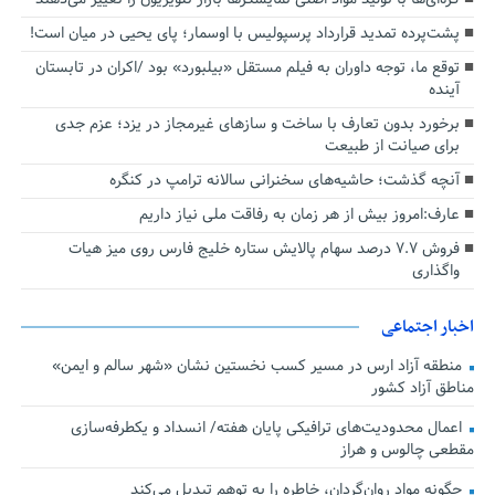
پشت‌پرده تمدید قرارداد پرسپولیس با اوسمار؛ پای یحیی در میان است!
توقع ما، توجه داوران به فیلم مستقل «بیلبورد» بود /اکران در تابستان
آینده
برخورد بدون تعارف با ساخت‌ و سازهای غیرمجاز در یزد؛ عزم جدی
برای صیانت از طبیعت
آنچه گذشت؛ حاشیه‌های سخنرانی سالانه ترامپ در کنگره
عارف:امروز بیش از هر زمان به رفاقت ملی نیاز داریم
فروش ۷.۷ درصد سهام پالایش ستاره خلیج فارس روی میز هیات
واگذاری
اخبار اجتماعی
منطقه آزاد ارس در مسیر کسب نخستین نشان «شهر سالم و ایمن»
مناطق آزاد کشور
اعمال محدودیت‌های ترافیکی پایان هفته/ انسداد و یکطرفه‌سازی
مقطعی چالوس و هراز
چگونه مواد روان‌گردان، خاطره را به توهم تبدیل می‌کند