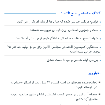
گفتگو اختصاصی صبح اقتصاد
ترامپ مرتکب جنایتی شده که سال ها گریبان امریکا را می گیرد
ملت و جمهوری اسلامی ایران قربانی تروریسم هستند
شهادت سپهبد قاسم سلیمانی نشانگر خوی تروریستی آمریکاست
سخنگوی کمیسیون اقتصادی مجلس: قانون رفع موانع تولید حداکثر ۲۵
درصد اجرایی شده است
بررسی فیلم شمس و مولانا مست عشق
اخبار روز
نجات‌دهنده‌ همچنان در آیینه است/ ۱۴ سال بعد از اسکارِ «جدایی»
کجا ایستاده‌ایم؟
منطقه آزاد ارس در مسیر کسب نخستین نشان «شهر سالم و ایمن»
مناطق آزاد کشور