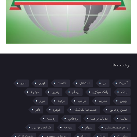
برچسب ها
آمریکا
ارز
استقلال
اقتصاد
ایران
بازار
بانک
بانک مرکزی
برجام
بنزین
بودجه
بورس
تحریم
ترامپ
ترکیه
تورم
حسن روحانی
حمیدرضا نقاشیان
خودرو
دلار
دولت
دونالد ترامپ
روحانی
روسیه
رژیم صهیونیستی
سهام
سوریه
شاخص بورس
صادرات
طلا
عراق
عربستان سعودی
قیمت نفت