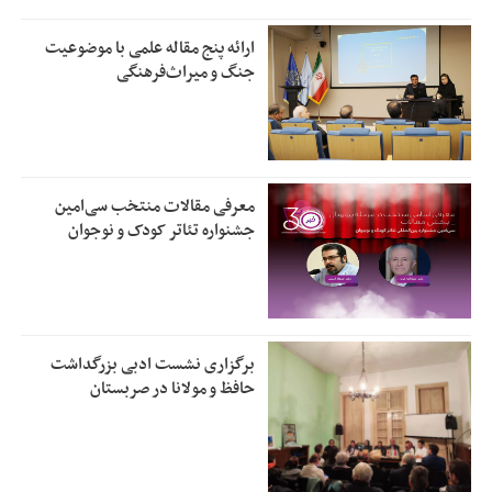
ارائه پنج مقاله علمی با موضوعیت
جنگ و میراث‌فرهنگی
معرفی مقالات منتخب سی‌امین
جشنواره تئاتر کودک و نوجوان
برگزاری نشست ادبی بزرگداشت
حافظ و مولانا در صربستان