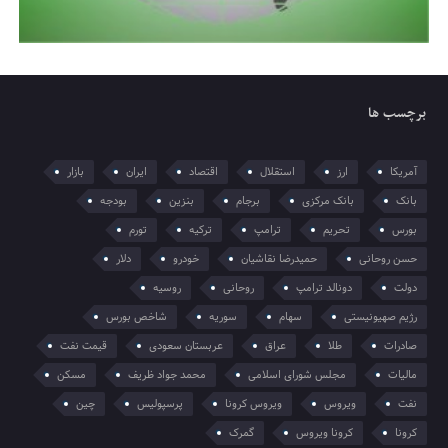
برچسب ها
آمریکا
ارز
استقلال
اقتصاد
ایران
بازار
بانک
بانک مرکزی
برجام
بنزین
بودجه
بورس
تحریم
ترامپ
ترکیه
تورم
حسن روحانی
حمیدرضا نقاشیان
خودرو
دلار
دولت
دونالد ترامپ
روحانی
روسیه
رژیم صهیونیستی
سهام
سوریه
شاخص بورس
صادرات
طلا
عراق
عربستان سعودی
قیمت نفت
مالیات
مجلس شورای اسلامی
محمد جواد ظریف
مسکن
نفت
ویروس
ویروس کرونا
پرسپولیس
چین
کرونا
کرونا ویروس
گمرک