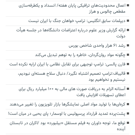
اعمال محدودیت‌های ترافیکی پایان هفته/ انسداد و یکطرفه‌سازی
مقطعی چالوس و هراز
دیپلمات سابق انگلیس:‌ ترامپ خواهان جنگ با ایران نیست
ارائه گزارش وزیر علوم درباره اعتراضات دانشگاه‌ها در جلسه هیأت
دولت
رشد ۶۱ هزار واحدی شاخص بورس
چگونه مواد روان‌گردان، خاطره را به توهم تبدیل می‌کند
فارن پالسی: ترامپ توجیهی برای تقابل نظامی با ایران ارایه نکرده است
قالیباف:ترامپ تصمیم اشتباه نگیرد/ دنبال سلاح هسته‌ای نبودیم،
نیستیم و نخواهیم بود
آستانه الزام به دریافت صورت های مالی به ۱۰۰ میلیارد ریال برای
اعطای تسهیلات افزایش یافت
کره‌ای‌ها با تولید مواد اصلی نمایشگرها بازار تلویزیون را تغییر می‌دهند
پشت‌پرده تمدید قرارداد پرسپولیس با اوسمار؛ پای یحیی در میان است!
توقع ما، توجه داوران به فیلم مستقل «بیلبورد» بود /اکران در تابستان
آینده