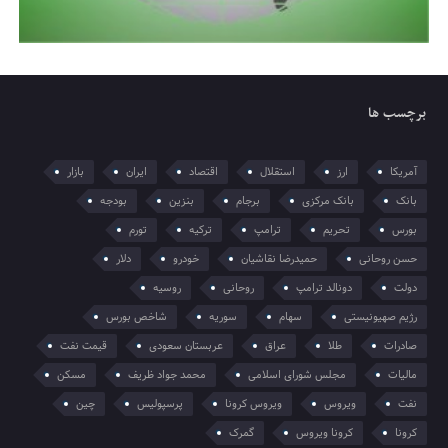
برچسب ها
آمریکا
ارز
استقلال
اقتصاد
ایران
بازار
بانک
بانک مرکزی
برجام
بنزین
بودجه
بورس
تحریم
ترامپ
ترکیه
تورم
حسن روحانی
حمیدرضا نقاشیان
خودرو
دلار
دولت
دونالد ترامپ
روحانی
روسیه
رژیم صهیونیستی
سهام
سوریه
شاخص بورس
صادرات
طلا
عراق
عربستان سعودی
قیمت نفت
مالیات
مجلس شورای اسلامی
محمد جواد ظریف
مسکن
نفت
ویروس
ویروس کرونا
پرسپولیس
چین
کرونا
کرونا ویروس
گمرک