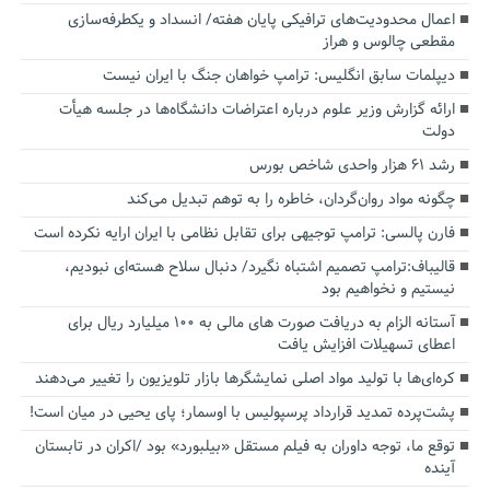
اعمال محدودیت‌های ترافیکی پایان هفته/ انسداد و یکطرفه‌سازی
مقطعی چالوس و هراز
دیپلمات سابق انگلیس:‌ ترامپ خواهان جنگ با ایران نیست
ارائه گزارش وزیر علوم درباره اعتراضات دانشگاه‌ها در جلسه هیأت
دولت
رشد ۶۱ هزار واحدی شاخص بورس
چگونه مواد روان‌گردان، خاطره را به توهم تبدیل می‌کند
فارن پالسی: ترامپ توجیهی برای تقابل نظامی با ایران ارایه نکرده است
قالیباف:ترامپ تصمیم اشتباه نگیرد/ دنبال سلاح هسته‌ای نبودیم،
نیستیم و نخواهیم بود
آستانه الزام به دریافت صورت های مالی به ۱۰۰ میلیارد ریال برای
اعطای تسهیلات افزایش یافت
کره‌ای‌ها با تولید مواد اصلی نمایشگرها بازار تلویزیون را تغییر می‌دهند
پشت‌پرده تمدید قرارداد پرسپولیس با اوسمار؛ پای یحیی در میان است!
توقع ما، توجه داوران به فیلم مستقل «بیلبورد» بود /اکران در تابستان
آینده