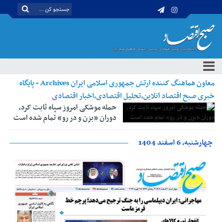
معاون هماهنگ کننده ارتش جمهوری اسلامی ایران Archives - پایگاه
خبری صبح اقتصاد آنلاین،تحلیل اقتصادی،اخبار اقتصادی
حمله موشکی امروز سپاه ثابت کرد،
دوران «بزن و در رو» تمام شده است
چهارشنبه، 6 اسفند 1404