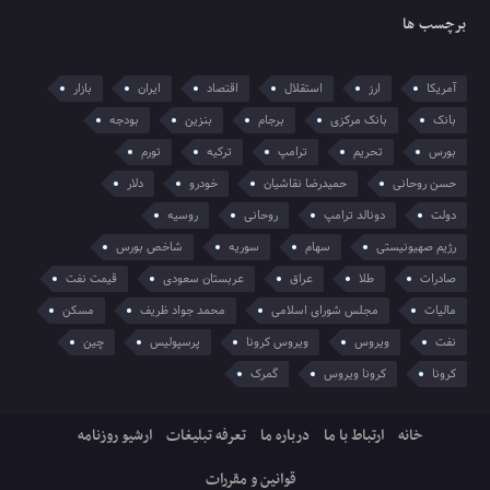
برچسب ها
آمریکا
ارز
استقلال
اقتصاد
ایران
بازار
بانک
بانک مرکزی
برجام
بنزین
بودجه
بورس
تحریم
ترامپ
ترکیه
تورم
حسن روحانی
حمیدرضا نقاشیان
خودرو
دلار
دولت
دونالد ترامپ
روحانی
روسیه
رژیم صهیونیستی
سهام
سوریه
شاخص بورس
صادرات
طلا
عراق
عربستان سعودی
قیمت نفت
مالیات
مجلس شورای اسلامی
محمد جواد ظریف
مسکن
نفت
ویروس
ویروس کرونا
پرسپولیس
چین
کرونا
کرونا ویروس
گمرک
خانه
ارتباط با ما
درباره ما
تعرفه تبلیغات
ارشیو روزنامه
قوانین و مقررات