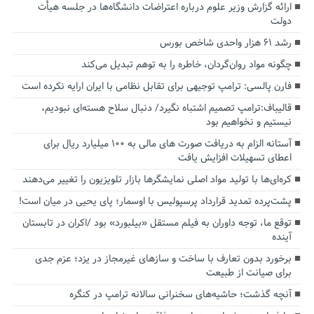
ارائه گزارش وزیر علوم درباره اعتراضات دانشگاه‌ها در جلسه هیأت
دولت
رشد ۶۱ هزار واحدی شاخص بورس
چگونه مواد روان‌گردان، خاطره را به توهم تبدیل می‌کند
فارن پالسی: ترامپ توجیهی برای تقابل نظامی با ایران ارایه نکرده است
قالیباف:ترامپ تصمیم اشتباه نگیرد/ دنبال سلاح هسته‌ای نبودیم،
نیستیم و نخواهیم بود
آستانه الزام به دریافت صورت های مالی به ۱۰۰ میلیارد ریال برای
اعطای تسهیلات افزایش یافت
کره‌ای‌ها با تولید مواد اصلی نمایشگرها بازار تلویزیون را تغییر می‌دهند
پشت‌پرده تمدید قرارداد پرسپولیس با اوسمار؛ پای یحیی در میان است!
توقع ما، توجه داوران به فیلم مستقل «بیلبورد» بود /اکران در تابستان
آینده
برخورد بدون تعارف با ساخت‌ و سازهای غیرمجاز در یزد؛ عزم جدی
برای صیانت از طبیعت
آنچه گذشت؛ حاشیه‌های سخنرانی سالانه ترامپ در کنگره