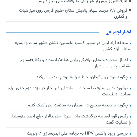
عارف:امروز بیش از هر زمان به رفاقت ملی نیاز داریم
فروش ۷.۷ درصد سهام پالایش ستاره خلیج فارس روی میز هیات
واگذاری
اخبار اجتماعی
منطقه آزاد ارس در مسیر کسب نخستین نشان «شهر سالم و ایمن»
مناطق آزاد کشور
اعمال محدودیت‌های ترافیکی پایان هفته/ انسداد و یکطرفه‌سازی
مقطعی چالوس و هراز
چگونه مواد روان‌گردان، خاطره را به توهم تبدیل می‌کند
برخورد بدون تعارف با ساخت‌ و سازهای غیرمجاز در یزد؛ عزم جدی برای
صیانت از طبیعت
چگونه با تغذیه صحیح در رمضان به سلامت بدن کمک کنیم
رئیس قوه قضاییه درگذشت مادر سردار جاویدالاثر حاج احمد متوسلیان
را تسلیت گفت
بررسی ورود واکسن HPV به برنامه ملی ایمن‌سازی / اولویت