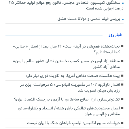
سخنگوی کمیسیون اقتصادی مجلس: قانون رفع موانع تولید حداکثر ۲۵
درصد اجرایی شده است
بررسی فیلم شمس و مولانا مست عشق
اخبار روز
نجات‌دهنده‌ همچنان در آیینه است/ ۱۴ سال بعد از اسکارِ «جدایی»
کجا ایستاده‌ایم؟
منطقه آزاد ارس در مسیر کسب نخستین نشان «شهر سالم و ایمن»
مناطق آزاد کشور
پیت هگست: صنعت دفاعی آمریکا به تقویت فوری نیاز دارد
اقتدار ناوگروه ۱۰۳ در مأموریت‌ اقیانوسی/ ۵ درخواست ایران در
رزمایش میلان تصویب شد
تک‌نرخی‌سازی ارز؛ اصلاح ساختاری یا آزمون پرریسک اقتصاد ایران؟
اعمال محدودیت‌های ترافیکی پایان هفته/ انسداد و یکطرفه‌سازی
مقطعی چالوس و هراز
دیپلمات سابق انگلیس:‌ ترامپ خواهان جنگ با ایران نیست