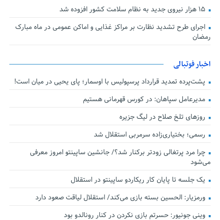
۱۵ هزار نیروی جدید به نظام سلامت کشور افزوده شد
اجرای طرح تشدید نظارت بر مراکز غذایی و اماکن عمومی در ماه مبارک
رمضان
اخبار فوتبالی
پشت‌پرده تمدید قرارداد پرسپولیس با اوسمار؛ پای یحیی در میان است!
مدیرعامل سپاهان: در کورس قهرمانی هستیم
روزهای تلخ صلاح در لیگ جزیره
رسمی؛ بختیاری‌زاده سرمربی استقلال شد
چرا مرد پرتغالی زودتر برکنار شد؟/ جانشین ساپینتو امروز معرفی
می‌شود
یک جلسه تا پایان کار ریکاردو ساپینتو در استقلال
ورمزیار: الحسین بسته بازی می‌کند/ استقلال لیاقت صعود دارد
وینی جونیور: حسرتم بازی نکردن در کنار رونالدو بود