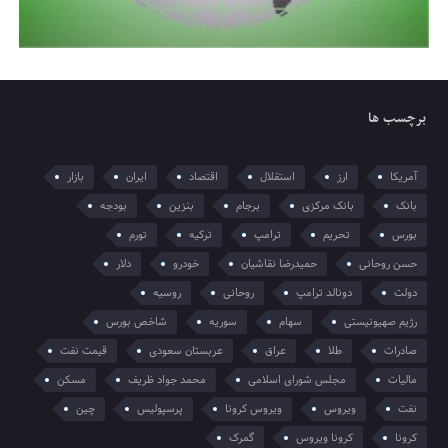
برچسب ها
آمریکا
ارز
استقلال
اقتصاد
ایران
بازار
بانک
بانک مرکزی
برجام
بنزین
بودجه
بورس
تحریم
ترامپ
ترکیه
تورم
حسن روحانی
حمیدرضا نقاشیان
خودرو
دلار
دولت
دونالد ترامپ
روحانی
روسیه
رژیم صهیونیستی
سهام
سوریه
شاخص بورس
صادرات
طلا
عراق
عربستان سعودی
قیمت نفت
مالیات
مجلس شورای اسلامی
محمد جواد ظریف
مسکن
نفت
ویروس
ویروس کرونا
پرسپولیس
چین
کرونا
کرونا ویروس
گمرک