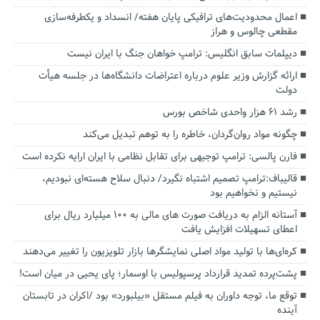
اعمال محدودیت‌های ترافیکی پایان هفته/ انسداد و یکطرفه‌سازی
مقطعی چالوس و هراز
دیپلمات سابق انگلیس:‌ ترامپ خواهان جنگ با ایران نیست
ارائه گزارش وزیر علوم درباره اعتراضات دانشگاه‌ها در جلسه هیأت
دولت
رشد ۶۱ هزار واحدی شاخص بورس
چگونه مواد روان‌گردان، خاطره را به توهم تبدیل می‌کند
فارن پالسی: ترامپ توجیهی برای تقابل نظامی با ایران ارایه نکرده است
قالیباف:ترامپ تصمیم اشتباه نگیرد/ دنبال سلاح هسته‌ای نبودیم،
نیستیم و نخواهیم بود
آستانه الزام به دریافت صورت های مالی به ۱۰۰ میلیارد ریال برای
اعطای تسهیلات افزایش یافت
کره‌ای‌ها با تولید مواد اصلی نمایشگرها بازار تلویزیون را تغییر می‌دهند
پشت‌پرده تمدید قرارداد پرسپولیس با اوسمار؛ پای یحیی در میان است!
توقع ما، توجه داوران به فیلم مستقل «بیلبورد» بود /اکران در تابستان
آینده