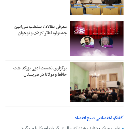
معرفی مقالات منتخب سی‌امین
جشنواره تئاتر کودک و نوجوان
برگزاری نشست ادبی بزرگداشت
حافظ و مولانا در صربستان
گفتگو اختصاصی صبح اقتصاد
ترامپ مرتکب جنایتی شده که سال ها گریبان امریکا را می گیرد