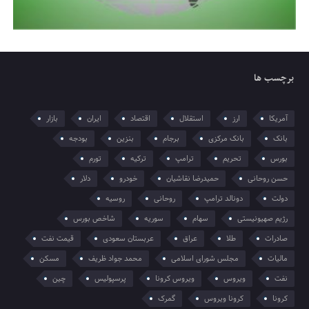
برچسب ها
آمریکا
ارز
استقلال
اقتصاد
ایران
بازار
بانک
بانک مرکزی
برجام
بنزین
بودجه
بورس
تحریم
ترامپ
ترکیه
تورم
حسن روحانی
حمیدرضا نقاشیان
خودرو
دلار
دولت
دونالد ترامپ
روحانی
روسیه
رژیم صهیونیستی
سهام
سوریه
شاخص بورس
صادرات
طلا
عراق
عربستان سعودی
قیمت نفت
مالیات
مجلس شورای اسلامی
محمد جواد ظریف
مسکن
نفت
ویروس
ویروس کرونا
پرسپولیس
چین
کرونا
کرونا ویروس
گمرک