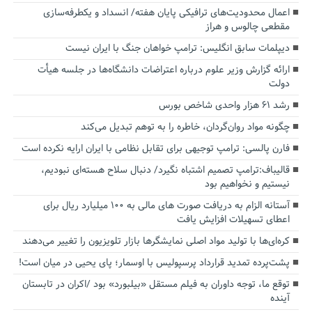
اعمال محدودیت‌های ترافیکی پایان هفته/ انسداد و یکطرفه‌سازی
مقطعی چالوس و هراز
دیپلمات سابق انگلیس:‌ ترامپ خواهان جنگ با ایران نیست
ارائه گزارش وزیر علوم درباره اعتراضات دانشگاه‌ها در جلسه هیأت
دولت
رشد ۶۱ هزار واحدی شاخص بورس
چگونه مواد روان‌گردان، خاطره را به توهم تبدیل می‌کند
فارن پالسی: ترامپ توجیهی برای تقابل نظامی با ایران ارایه نکرده است
قالیباف:ترامپ تصمیم اشتباه نگیرد/ دنبال سلاح هسته‌ای نبودیم،
نیستیم و نخواهیم بود
آستانه الزام به دریافت صورت های مالی به ۱۰۰ میلیارد ریال برای
اعطای تسهیلات افزایش یافت
کره‌ای‌ها با تولید مواد اصلی نمایشگرها بازار تلویزیون را تغییر می‌دهند
پشت‌پرده تمدید قرارداد پرسپولیس با اوسمار؛ پای یحیی در میان است!
توقع ما، توجه داوران به فیلم مستقل «بیلبورد» بود /اکران در تابستان
آینده