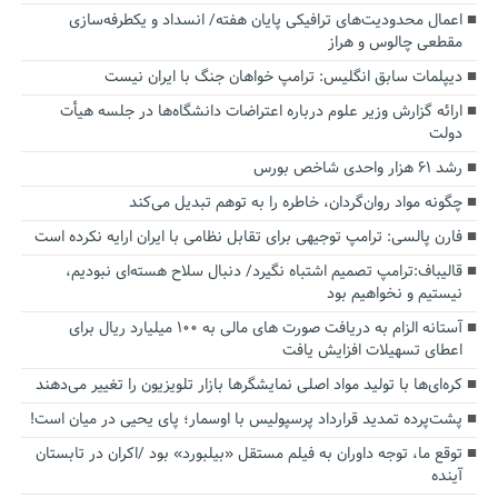
اعمال محدودیت‌های ترافیکی پایان هفته/ انسداد و یکطرفه‌سازی
مقطعی چالوس و هراز
دیپلمات سابق انگلیس:‌ ترامپ خواهان جنگ با ایران نیست
ارائه گزارش وزیر علوم درباره اعتراضات دانشگاه‌ها در جلسه هیأت
دولت
رشد ۶۱ هزار واحدی شاخص بورس
چگونه مواد روان‌گردان، خاطره را به توهم تبدیل می‌کند
فارن پالسی: ترامپ توجیهی برای تقابل نظامی با ایران ارایه نکرده است
قالیباف:ترامپ تصمیم اشتباه نگیرد/ دنبال سلاح هسته‌ای نبودیم،
نیستیم و نخواهیم بود
آستانه الزام به دریافت صورت های مالی به ۱۰۰ میلیارد ریال برای
اعطای تسهیلات افزایش یافت
کره‌ای‌ها با تولید مواد اصلی نمایشگرها بازار تلویزیون را تغییر می‌دهند
پشت‌پرده تمدید قرارداد پرسپولیس با اوسمار؛ پای یحیی در میان است!
توقع ما، توجه داوران به فیلم مستقل «بیلبورد» بود /اکران در تابستان
آینده