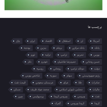
برچسب ها
آمریکا
ارز
استقلال
اقتصاد
ایران
بازار
بانک
بانک مرکزی
برجام
بنزین
بودجه
بورس
تحریم
ترامپ
ترکیه
تورم
حسن روحانی
حمیدرضا نقاشیان
خودرو
دلار
دولت
دونالد ترامپ
روحانی
روسیه
رژیم صهیونیستی
سهام
سوریه
شاخص بورس
صادرات
طلا
عراق
عربستان سعودی
قیمت نفت
مالیات
مجلس شورای اسلامی
محمد جواد ظریف
مسکن
نفت
ویروس
ویروس کرونا
پرسپولیس
چین
کرونا
کرونا ویروس
گمرک