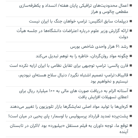
اعمال محدودیت‌های ترافیکی پایان هفته/ انسداد و یکطرفه‌سازی
مقطعی چالوس و هراز
دیپلمات سابق انگلیس:‌ ترامپ خواهان جنگ با ایران نیست
ارائه گزارش وزیر علوم درباره اعتراضات دانشگاه‌ها در جلسه هیأت
دولت
رشد ۶۱ هزار واحدی شاخص بورس
چگونه مواد روان‌گردان، خاطره را به توهم تبدیل می‌کند
فارن پالسی: ترامپ توجیهی برای تقابل نظامی با ایران ارایه نکرده است
قالیباف:ترامپ تصمیم اشتباه نگیرد/ دنبال سلاح هسته‌ای نبودیم،
نیستیم و نخواهیم بود
آستانه الزام به دریافت صورت های مالی به ۱۰۰ میلیارد ریال برای
اعطای تسهیلات افزایش یافت
کره‌ای‌ها با تولید مواد اصلی نمایشگرها بازار تلویزیون را تغییر می‌دهند
پشت‌پرده تمدید قرارداد پرسپولیس با اوسمار؛ پای یحیی در میان است!
توقع ما، توجه داوران به فیلم مستقل «بیلبورد» بود /اکران در تابستان
آینده