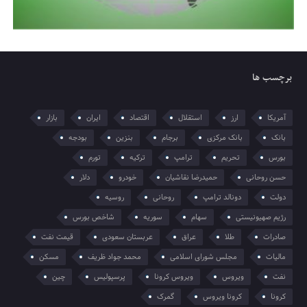
برچسب ها
آمریکا
ارز
استقلال
اقتصاد
ایران
بازار
بانک
بانک مرکزی
برجام
بنزین
بودجه
بورس
تحریم
ترامپ
ترکیه
تورم
حسن روحانی
حمیدرضا نقاشیان
خودرو
دلار
دولت
دونالد ترامپ
روحانی
روسیه
رژیم صهیونیستی
سهام
سوریه
شاخص بورس
صادرات
طلا
عراق
عربستان سعودی
قیمت نفت
مالیات
مجلس شورای اسلامی
محمد جواد ظریف
مسکن
نفت
ویروس
ویروس کرونا
پرسپولیس
چین
کرونا
کرونا ویروس
گمرک