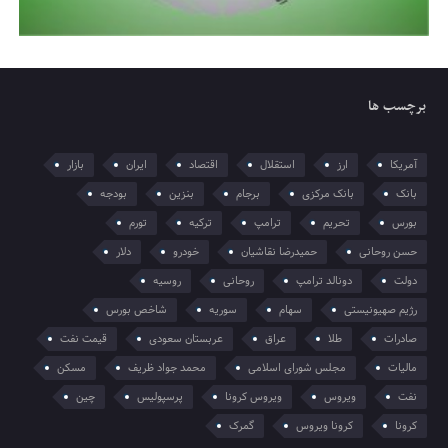
برچسب ها
آمریکا
ارز
استقلال
اقتصاد
ایران
بازار
بانک
بانک مرکزی
برجام
بنزین
بودجه
بورس
تحریم
ترامپ
ترکیه
تورم
حسن روحانی
حمیدرضا نقاشیان
خودرو
دلار
دولت
دونالد ترامپ
روحانی
روسیه
رژیم صهیونیستی
سهام
سوریه
شاخص بورس
صادرات
طلا
عراق
عربستان سعودی
قیمت نفت
مالیات
مجلس شورای اسلامی
محمد جواد ظریف
مسکن
نفت
ویروس
ویروس کرونا
پرسپولیس
چین
کرونا
کرونا ویروس
گمرک