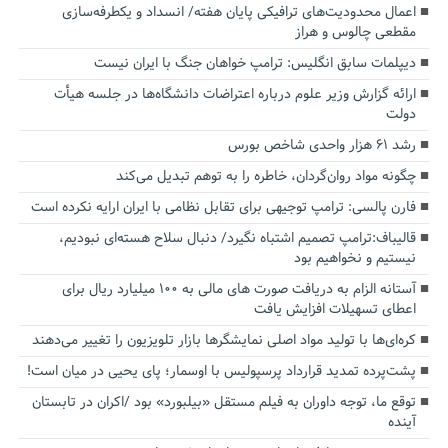
اعمال محدودیت‌های ترافیکی پایان هفته/ انسداد و یکطرفه‌سازی
مقطعی چالوس و هراز
دیپلمات سابق انگلیس:‌ ترامپ خواهان جنگ با ایران نیست
ارائه گزارش وزیر علوم درباره اعتراضات دانشگاه‌ها در جلسه هیأت
دولت
رشد ۶۱ هزار واحدی شاخص بورس
چگونه مواد روان‌گردان، خاطره را به توهم تبدیل می‌کند
فارن پالسی: ترامپ توجیهی برای تقابل نظامی با ایران ارایه نکرده است
قالیباف:ترامپ تصمیم اشتباه نگیرد/ دنبال سلاح هسته‌ای نبودیم،
نیستیم و نخواهیم بود
آستانه الزام به دریافت صورت های مالی به ۱۰۰ میلیارد ریال برای
اعطای تسهیلات افزایش یافت
کره‌ای‌ها با تولید مواد اصلی نمایشگرها بازار تلویزیون را تغییر می‌دهند
پشت‌پرده تمدید قرارداد پرسپولیس با اوسمار؛ پای یحیی در میان است!
توقع ما، توجه داوران به فیلم مستقل «بیلبورد» بود /اکران در تابستان
آینده