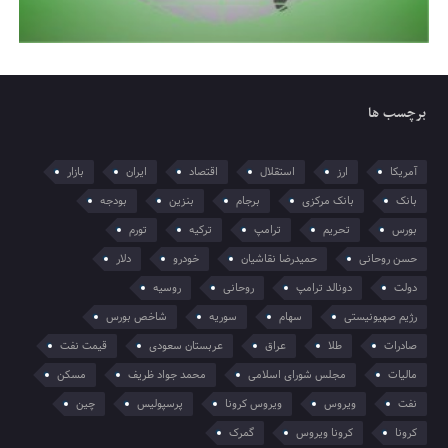
برچسب ها
آمریکا
ارز
استقلال
اقتصاد
ایران
بازار
بانک
بانک مرکزی
برجام
بنزین
بودجه
بورس
تحریم
ترامپ
ترکیه
تورم
حسن روحانی
حمیدرضا نقاشیان
خودرو
دلار
دولت
دونالد ترامپ
روحانی
روسیه
رژیم صهیونیستی
سهام
سوریه
شاخص بورس
صادرات
طلا
عراق
عربستان سعودی
قیمت نفت
مالیات
مجلس شورای اسلامی
محمد جواد ظریف
مسکن
نفت
ویروس
ویروس کرونا
پرسپولیس
چین
کرونا
کرونا ویروس
گمرک