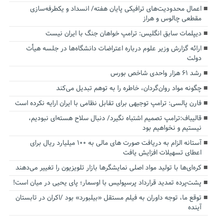
اعمال محدودیت‌های ترافیکی پایان هفته/ انسداد و یکطرفه‌سازی
مقطعی چالوس و هراز
دیپلمات سابق انگلیس:‌ ترامپ خواهان جنگ با ایران نیست
ارائه گزارش وزیر علوم درباره اعتراضات دانشگاه‌ها در جلسه هیأت
دولت
رشد ۶۱ هزار واحدی شاخص بورس
چگونه مواد روان‌گردان، خاطره را به توهم تبدیل می‌کند
فارن پالسی: ترامپ توجیهی برای تقابل نظامی با ایران ارایه نکرده است
قالیباف:ترامپ تصمیم اشتباه نگیرد/ دنبال سلاح هسته‌ای نبودیم،
نیستیم و نخواهیم بود
آستانه الزام به دریافت صورت های مالی به ۱۰۰ میلیارد ریال برای
اعطای تسهیلات افزایش یافت
کره‌ای‌ها با تولید مواد اصلی نمایشگرها بازار تلویزیون را تغییر می‌دهند
پشت‌پرده تمدید قرارداد پرسپولیس با اوسمار؛ پای یحیی در میان است!
توقع ما، توجه داوران به فیلم مستقل «بیلبورد» بود /اکران در تابستان
آینده