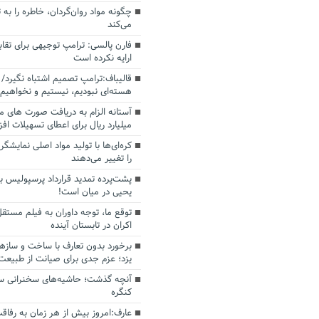
چگونه مواد روان‌گردان، خاطره را به 
می‌کند
فارن پالسی: ترامپ توجیهی برای تقابل
ارایه نکرده است
قالیباف:ترامپ تصمیم اشتباه نگیرد/ 
هسته‌ای نبودیم، نیستیم و نخواهیم 
میلیارد ریال برای اعطای تسهیلات اف
کره‌ای‌ها با تولید مواد اصلی نمایشگره
را تغییر می‌دهند
پشت‌پرده تمدید قرارداد پرسپولیس با
یحیی در میان است!
توقع ما، توجه داوران به فیلم مستقل
اکران در تابستان آینده
برخورد بدون تعارف با ساخت‌ و سازه
یزد؛ عزم جدی برای صیانت از طبیعت
آنچه گذشت؛ حاشیه‌های سخنرانی سال
کنگره
عارف:امروز بیش از هر زمان به رفاقت