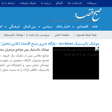
سرمقاله
یادداشت ها
گفتگو
درباره ما
تعرفه تبلیغات
ارتباط با ما
خانه
اقتصادی
اخبار بانک
سیاسی
بین الملل
فرهنگی
اج
24 آوریل 2018
شما اینجا هستید :
صفحه اصلی
برچسب زده شده با : موشک بالیستیک
موشک بالیستیک Archives - پایگاه خبری صبح اقتصاد آنلاین،تحلیل اقتصادی،اخبار اقتصادی
موشک بالستیک یمن مواضع مزدوران سعود
تجمع مزدوران ائتلاف سعودی در شهرستان
موشکی ارتش یمن و انصارالله این کش
بالستیک «قاهر ام۲» را به سمت محل تجمع شبه نظامیان سعودی در بندر […]