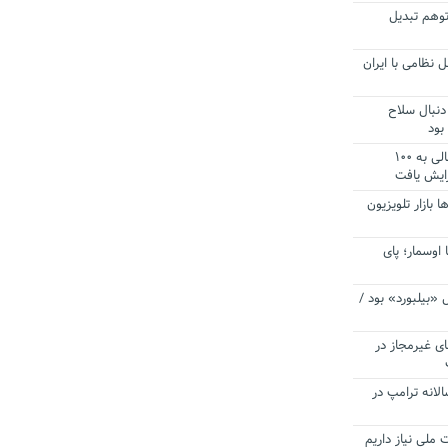
توهم تبدیل
 نظامی با ایران
دنبال سلاح
بود
آستانه الزام به دریافت صورت های مالی به ۱۰۰
زایش یافت
ا بازار تلویزیون
 اوسمار؛ پای
 «بیلبورد» بود /
ای غیرمجاز در
انه ترامپ در
 ملی نیاز داریم