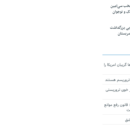
تخب سی‌امین
ک و نوجوان
بی بزرگداشت
صربستان
ریبان امریکا را
 تروریسم هستند
 خوی تروریستی
انون رفع موانع
شق