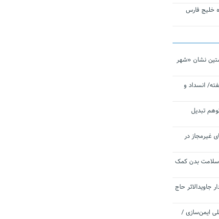
تاره خلیج فارس
تین نشان «شهر
ته/ انسداد و
توهم تبدیل
ی غیرمجاز در
 سلامت بدن کمک
 جاویدالاثر حاج
 به برنامه ملی ایمن‌سازی /