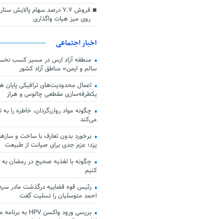
فروش ۷.۷ درصد سهام پالایش س
روی میز هیات واگذاری
اخبار اجتماعی
منطقه آزاد ارس در مسیر کسب نخس
سالم و ایمن» مناطق آزاد کشور
اعمال محدودیت‌های ترافیکی پایان هف
یکطرفه‌سازی مقطعی چالوس و هراز
چگونه مواد روان‌گردان، خاطره را به 
می‌کند
برخورد بدون تعارف با ساخت‌ و سازها
یزد؛ عزم جدی برای صیانت از طبیعت
چگونه با تغذیه صحیح در رمضان به
کنیم
رئیس قوه قضاییه درگذشت مادر سردار
احمد متوسلیان را تسلیت گفت
بررسی ورود واکسن HPV