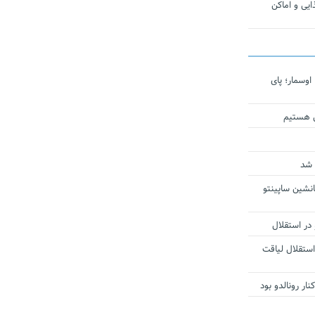
یی و اماکن
اوسمار؛ پای
ی هستیم
 شد
انشین ساپینتو
 در استقلال
استقلال لیاقت
ار رونالدو بود