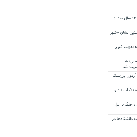
نجات‌دهنده‌ همچنان در آیینه است/ ۱۴ سال بعد از
ستین نشان «شهر
 تقویت فوری
اقتدار ناوگروه ۱۰۳ در مأموریت‌ اقیانوسی/ ۵
صویب شد
ا آزمون پرریسک
فته/ انسداد و
ن جنگ با ایران
ت دانشگاه‌ها در