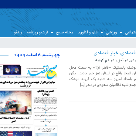
تماعی
ورزشی
علم و فناوری
مجله صبح
آرشیو روزنامه
ویدئو
چهارشنبه، 6 اسفند 1404
ی در تعز را در هم کوبید
منابع نظامی یمن از شلیک یک فروند موشک بالستیک «قاهر ام۲» به سمت محل
 المخا واقع در استان تعز خبر دادند. یگان
ور بامداد امروز سه شنبه یک فروند موشک