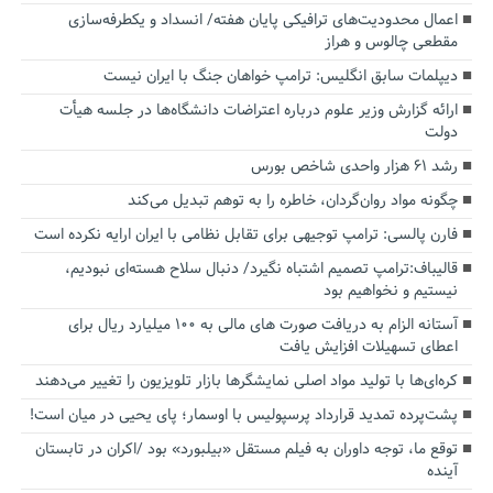
اعمال محدودیت‌های ترافیکی پایان هفته/ انسداد و یکطرفه‌سازی
مقطعی چالوس و هراز
دیپلمات سابق انگلیس:‌ ترامپ خواهان جنگ با ایران نیست
ارائه گزارش وزیر علوم درباره اعتراضات دانشگاه‌ها در جلسه هیأت
دولت
رشد ۶۱ هزار واحدی شاخص بورس
چگونه مواد روان‌گردان، خاطره را به توهم تبدیل می‌کند
فارن پالسی: ترامپ توجیهی برای تقابل نظامی با ایران ارایه نکرده است
قالیباف:ترامپ تصمیم اشتباه نگیرد/ دنبال سلاح هسته‌ای نبودیم،
نیستیم و نخواهیم بود
آستانه الزام به دریافت صورت های مالی به ۱۰۰ میلیارد ریال برای
اعطای تسهیلات افزایش یافت
کره‌ای‌ها با تولید مواد اصلی نمایشگرها بازار تلویزیون را تغییر می‌دهند
پشت‌پرده تمدید قرارداد پرسپولیس با اوسمار؛ پای یحیی در میان است!
توقع ما، توجه داوران به فیلم مستقل «بیلبورد» بود /اکران در تابستان
آینده