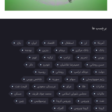
برچسب ها
آمریکا
ارز
استقلال
اقتصاد
ایران
بازار
بانک
بانک مرکزی
برجام
بنزین
بودجه
بورس
تحریم
ترامپ
ترکیه
تورم
حسن روحانی
حمیدرضا نقاشیان
خودرو
دلار
دولت
دونالد ترامپ
روحانی
روسیه
رژیم صهیونیستی
سهام
سوریه
شاخص بورس
صادرات
طلا
عراق
عربستان سعودی
قیمت نفت
مالیات
مجلس شورای اسلامی
محمد جواد ظریف
مسکن
نفت
ویروس
ویروس کرونا
پرسپولیس
چین
کرونا
کرونا ویروس
گمرک