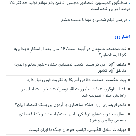
سخنگوی کمیسیون اقتصادی مجلس: قانون رفع موانع تولید حداکثر ۲۵
درصد اجرایی شده است
بررسی فیلم شمس و مولانا مست عشق
اخبار روز
نجات‌دهنده‌ همچنان در آیینه است/ ۱۴ سال بعد از اسکارِ «جدایی»
کجا ایستاده‌ایم؟
منطقه آزاد ارس در مسیر کسب نخستین نشان «شهر سالم و ایمن»
مناطق آزاد کشور
پیت هگست: صنعت دفاعی آمریکا به تقویت فوری نیاز دارد
اقتدار ناوگروه ۱۰۳ در مأموریت‌ اقیانوسی/ ۵ درخواست ایران در
رزمایش میلان تصویب شد
تک‌نرخی‌سازی ارز؛ اصلاح ساختاری یا آزمون پرریسک اقتصاد ایران؟
اعمال محدودیت‌های ترافیکی پایان هفته/ انسداد و یکطرفه‌سازی
مقطعی چالوس و هراز
دیپلمات سابق انگلیس:‌ ترامپ خواهان جنگ با ایران نیست