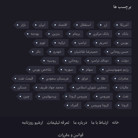
برچسب ها
آمریکا
ارز
استقلال
اقتصاد
ایران
بازار
بانک
بانک مرکزی
برجام
بنزین
بودجه
بورس
تحریم
ترامپ
ترکیه
تورم
حسن روحانی
حمیدرضا نقاشیان
خودرو
دلار
دولت
دونالد ترامپ
روحانی
روسیه
رژیم صهیونیستی
سهام
سوریه
شاخص بورس
صادرات
طلا
عراق
عربستان سعودی
قیمت نفت
مالیات
مجلس شورای اسلامی
محمد جواد ظریف
مسکن
نفت
ویروس
ویروس کرونا
پرسپولیس
چین
کرونا
کرونا ویروس
گمرک
خانه
ارتباط با ما
درباره ما
تعرفه تبلیغات
ارشیو روزنامه
قوانین و مقررات