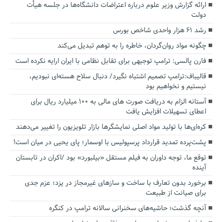
ارائه گزارش وزیر علوم درباره اعتراضات دانشگاه‌ها در جلسه هیأت
دولت
رشد ۶۱ هزار واحدی شاخص بورس
چگونه مواد روان‌گردان، خاطره را به توهم تبدیل می‌کند
فارن پالسی: ترامپ توجیهی برای تقابل نظامی با ایران ارایه نکرده است
قالیباف:ترامپ تصمیم اشتباه نگیرد/ دنبال سلاح هسته‌ای نبودیم،
نیستیم و نخواهیم بود
آستانه الزام به دریافت صورت های مالی به ۱۰۰ میلیارد ریال برای
اعطای تسهیلات افزایش یافت
کره‌ای‌ها با تولید مواد اصلی نمایشگرها بازار تلویزیون را تغییر می‌دهند
پشت‌پرده تمدید قرارداد پرسپولیس با اوسمار؛ پای یحیی در میان است!
توقع ما، توجه داوران به فیلم مستقل «بیلبورد» بود /اکران در تابستان
آینده
برخورد بدون تعارف با ساخت‌ و سازهای غیرمجاز در یزد؛ عزم جدی
برای صیانت از طبیعت
آنچه گذشت؛ حاشیه‌های سخنرانی سالانه ترامپ در کنگره