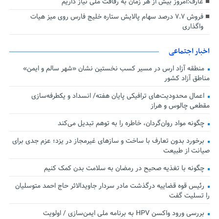
عارف:امروز بیش از هر زمان به رفاقت ملی نیاز داریم
فروش ۷.۷ درصد سهام پالایش ستاره خلیج فارس روی میز هیات
واگذاری
اخبار اجتماعی
منطقه آزاد ارس در مسیر کسب نخستین نشان «شهر سالم و ایمن»
مناطق آزاد کشور
اعمال محدودیت‌های ترافیکی پایان هفته/ انسداد و یکطرفه‌سازی
مقطعی چالوس و هراز
چگونه مواد روان‌گردان، خاطره را به توهم تبدیل می‌کند
برخورد بدون تعارف با ساخت‌ و سازهای غیرمجاز در یزد؛ عزم جدی برای
صیانت از طبیعت
چگونه با تغذیه صحیح در رمضان به سلامت بدن کمک کنیم
رئیس قوه قضاییه درگذشت مادر سردار جاویدالاثر حاج احمد متوسلیان
را تسلیت گفت
بررسی ورود واکسن HPV به برنامه ملی ایمن‌سازی / اولویت