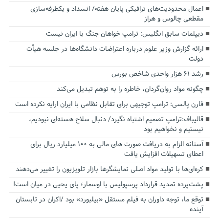
اعمال محدودیت‌های ترافیکی پایان هفته/ انسداد و یکطرفه‌سازی
مقطعی چالوس و هراز
دیپلمات سابق انگلیس:‌ ترامپ خواهان جنگ با ایران نیست
ارائه گزارش وزیر علوم درباره اعتراضات دانشگاه‌ها در جلسه هیأت
دولت
رشد ۶۱ هزار واحدی شاخص بورس
چگونه مواد روان‌گردان، خاطره را به توهم تبدیل می‌کند
فارن پالسی: ترامپ توجیهی برای تقابل نظامی با ایران ارایه نکرده است
قالیباف:ترامپ تصمیم اشتباه نگیرد/ دنبال سلاح هسته‌ای نبودیم،
نیستیم و نخواهیم بود
آستانه الزام به دریافت صورت های مالی به ۱۰۰ میلیارد ریال برای
اعطای تسهیلات افزایش یافت
کره‌ای‌ها با تولید مواد اصلی نمایشگرها بازار تلویزیون را تغییر می‌دهند
پشت‌پرده تمدید قرارداد پرسپولیس با اوسمار؛ پای یحیی در میان است!
توقع ما، توجه داوران به فیلم مستقل «بیلبورد» بود /اکران در تابستان
آینده