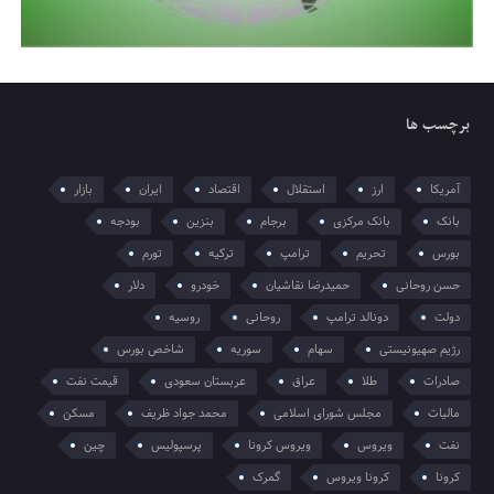
برچسب ها
آمریکا
ارز
استقلال
اقتصاد
ایران
بازار
بانک
بانک مرکزی
برجام
بنزین
بودجه
بورس
تحریم
ترامپ
ترکیه
تورم
حسن روحانی
حمیدرضا نقاشیان
خودرو
دلار
دولت
دونالد ترامپ
روحانی
روسیه
رژیم صهیونیستی
سهام
سوریه
شاخص بورس
صادرات
طلا
عراق
عربستان سعودی
قیمت نفت
مالیات
مجلس شورای اسلامی
محمد جواد ظریف
مسکن
نفت
ویروس
ویروس کرونا
پرسپولیس
چین
کرونا
کرونا ویروس
گمرک