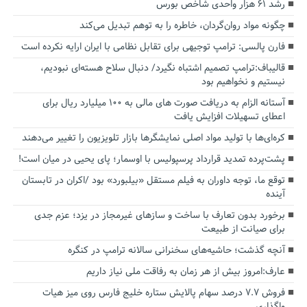
رشد ۶۱ هزار واحدی شاخص بورس
چگونه مواد روان‌گردان، خاطره را به توهم تبدیل می‌کند
فارن پالسی: ترامپ توجیهی برای تقابل نظامی با ایران ارایه نکرده است
قالیباف:ترامپ تصمیم اشتباه نگیرد/ دنبال سلاح هسته‌ای نبودیم،
نیستیم و نخواهیم بود
آستانه الزام به دریافت صورت های مالی به ۱۰۰ میلیارد ریال برای
اعطای تسهیلات افزایش یافت
کره‌ای‌ها با تولید مواد اصلی نمایشگرها بازار تلویزیون را تغییر می‌دهند
پشت‌پرده تمدید قرارداد پرسپولیس با اوسمار؛ پای یحیی در میان است!
توقع ما، توجه داوران به فیلم مستقل «بیلبورد» بود /اکران در تابستان
آینده
برخورد بدون تعارف با ساخت‌ و سازهای غیرمجاز در یزد؛ عزم جدی
برای صیانت از طبیعت
آنچه گذشت؛ حاشیه‌های سخنرانی سالانه ترامپ در کنگره
عارف:امروز بیش از هر زمان به رفاقت ملی نیاز داریم
فروش ۷.۷ درصد سهام پالایش ستاره خلیج فارس روی میز هیات
واگذاری