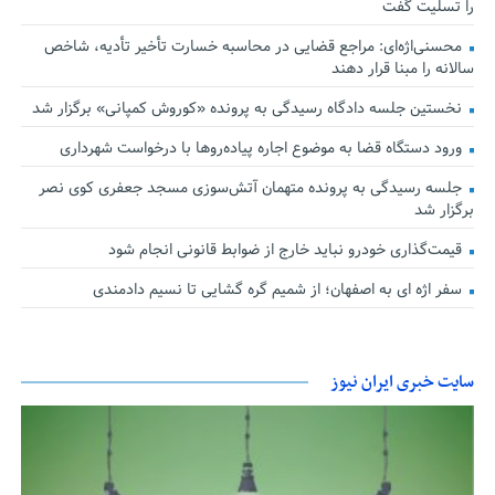
را تسلیت گفت
محسنی‌اژه‌ای: مراجع قضایی در محاسبه خسارت تأخیر تأدیه، شاخص
سالانه را مبنا قرار دهند
نخستین جلسه دادگاه رسیدگی به پرونده «کوروش کمپانی» برگزار شد
ورود دستگاه قضا به موضوع اجاره پیاده‌روها با درخواست شهرداری
جلسه رسیدگی به پرونده متهمان آتش‌سوزی مسجد جعفری کوی نصر
برگزار شد
قیمت‌گذاری خودرو نباید خارج از ضوابط قانونی انجام شود
سفر اژه ای به اصفهان؛ از شمیم گره گشایی تا نسیم دادمندی
سایت خبری ایران نیوز