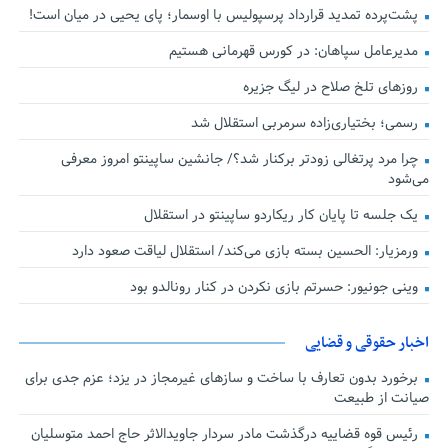
پشت‌پرده تمدید قرارداد پرسپولیس با اوسمار؛ پای یحیی در میان است!
مدیرعامل سپاهان: در کورس قهرمانی هستیم
روزهای تلخ صلاح در لیگ جزیره
رسمی؛ بختیاری‌زاده سرمربی استقلال شد
چرا مرد پرتغالی زودتر برکنار شد؟/ جانشین ساپینتو امروز معرفی
می‌شود
یک جلسه تا پایان کار ریکاردو ساپینتو در استقلال
ورمزیار: الحسین بسته بازی می‌کند/ استقلال لیاقت صعود دارد
وینی جونیور: حسرتم بازی نکردن در کنار رونالدو بود
اخبار حقوقی و قضایی
برخورد بدون تعارف با ساخت‌ و سازهای غیرمجاز در یزد؛ عزم جدی برای
صیانت از طبیعت
رئیس قوه قضاییه درگذشت مادر سردار جاویدالاثر حاج احمد متوسلیان