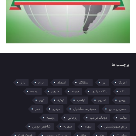
برچسب ها
آمریکا
ارز
استقلال
اقتصاد
ایران
بازار
بانک
بانک مرکزی
برجام
بنزین
بودجه
بورس
تحریم
ترامپ
ترکیه
تورم
حسن روحانی
حمیدرضا نقاشیان
خودرو
دلار
دولت
دونالد ترامپ
روحانی
روسیه
رژیم صهیونیستی
سهام
سوریه
شاخص بورس
صادرات
طلا
عراق
عربستان سعودی
قیمت نفت