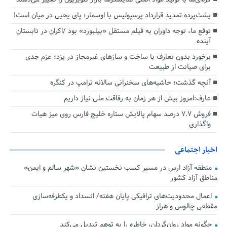
پشت‌پرده تمدید قرارداد پرسپولیس با اوسمار؛ پای یحیی در میان است!
توقع ما، توجه داوران به فیلم مستقل «بیلبورد» بود /اکران در تابستان
آینده
برخورد بدون تعارف با ساخت‌ و سازهای غیرمجاز در یزد؛ عزم جدی
برای صیانت از طبیعت
آنچه گذشت؛ حاشیه‌های سخنرانی سالانه ترامپ در کنگره
عارف:امروز بیش از هر زمان به رفاقت ملی نیاز داریم
فروش ۷.۷ درصد سهام پالایش ستاره خلیج فارس روی میز هیات
واگذاری
اخبار اجتماعی
منطقه آزاد ارس در مسیر کسب نخستین نشان «شهر سالم و ایمن»
مناطق آزاد کشور
اعمال محدودیت‌های ترافیکی پایان هفته/ انسداد و یکطرفه‌سازی
مقطعی چالوس و هراز
چگونه مواد روان‌گردان، خاطره را به توهم تبدیل می‌کند