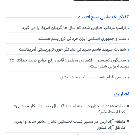
گفتگو اختصاصی صبح اقتصاد
ترامپ مرتکب جنایتی شده که سال ها گریبان امریکا را می گیرد
ملت و جمهوری اسلامی ایران قربانی تروریسم هستند
شهادت سپهبد قاسم سلیمانی نشانگر خوی تروریستی آمریکاست
سخنگوی کمیسیون اقتصادی مجلس: قانون رفع موانع تولید حداکثر ۲۵
درصد اجرایی شده است
بررسی فیلم شمس و مولانا مست عشق
اخبار روز
نجات‌دهنده‌ همچنان در آیینه است/ ۱۴ سال بعد از اسکارِ «جدایی»
کجا ایستاده‌ایم؟
منطقه آزاد ارس در مسیر کسب نخستین نشان «شهر سالم و ایمن»
مناطق آزاد کشور