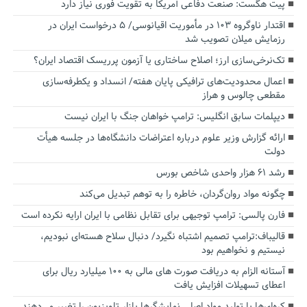
پیت هگست: صنعت دفاعی آمریکا به تقویت فوری نیاز دارد
اقتدار ناوگروه ۱۰۳ در مأموریت‌ اقیانوسی/ ۵ درخواست ایران در
رزمایش میلان تصویب شد
تک‌نرخی‌سازی ارز؛ اصلاح ساختاری یا آزمون پرریسک اقتصاد ایران؟
اعمال محدودیت‌های ترافیکی پایان هفته/ انسداد و یکطرفه‌سازی
مقطعی چالوس و هراز
دیپلمات سابق انگلیس:‌ ترامپ خواهان جنگ با ایران نیست
ارائه گزارش وزیر علوم درباره اعتراضات دانشگاه‌ها در جلسه هیأت
دولت
رشد ۶۱ هزار واحدی شاخص بورس
چگونه مواد روان‌گردان، خاطره را به توهم تبدیل می‌کند
فارن پالسی: ترامپ توجیهی برای تقابل نظامی با ایران ارایه نکرده است
قالیباف:ترامپ تصمیم اشتباه نگیرد/ دنبال سلاح هسته‌ای نبودیم،
نیستیم و نخواهیم بود
آستانه الزام به دریافت صورت های مالی به ۱۰۰ میلیارد ریال برای
اعطای تسهیلات افزایش یافت
کره‌ای‌ها با تولید مواد اصلی نمایشگرها بازار تلویزیون را تغییر می‌دهند