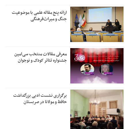
ارائه پنج مقاله علمی با موضوعیت
جنگ و میراث‌فرهنگی
معرفی مقالات منتخب سی‌امین
جشنواره تئاتر کودک و نوجوان
برگزاری نشست ادبی بزرگداشت
حافظ و مولانا در صربستان