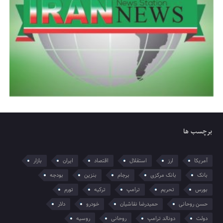
برچسب ها
آمریکا
ارز
استقلال
اقتصاد
ایران
بازار
بانک
بانک مرکزی
برجام
بنزین
بودجه
بورس
تحریم
ترامپ
ترکیه
تورم
حسن روحانی
حمیدرضا نقاشیان
خودرو
دلار
دولت
دونالد ترامپ
روحانی
روسیه