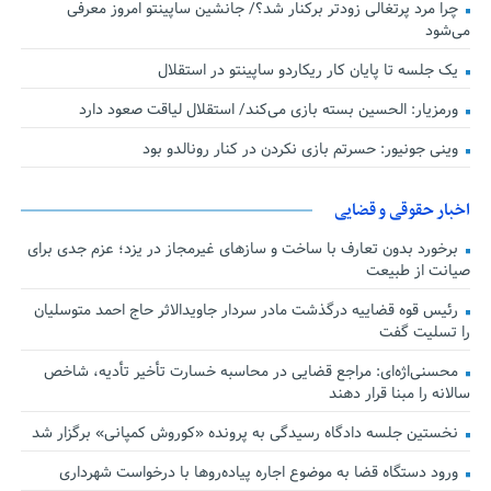
چرا مرد پرتغالی زودتر برکنار شد؟/ جانشین ساپینتو امروز معرفی
می‌شود
یک جلسه تا پایان کار ریکاردو ساپینتو در استقلال
ورمزیار: الحسین بسته بازی می‌کند/ استقلال لیاقت صعود دارد
وینی جونیور: حسرتم بازی نکردن در کنار رونالدو بود
اخبار حقوقی و قضایی
برخورد بدون تعارف با ساخت‌ و سازهای غیرمجاز در یزد؛ عزم جدی برای
صیانت از طبیعت
رئیس قوه قضاییه درگذشت مادر سردار جاویدالاثر حاج احمد متوسلیان
را تسلیت گفت
محسنی‌اژه‌ای: مراجع قضایی در محاسبه خسارت تأخیر تأدیه، شاخص
سالانه را مبنا قرار دهند
نخستین جلسه دادگاه رسیدگی به پرونده «کوروش کمپانی» برگزار شد
ورود دستگاه قضا به موضوع اجاره پیاده‌روها با درخواست شهرداری