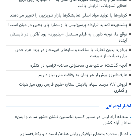
اعطای تسهیلات افزایش یافت
کره‌ای‌ها با تولید مواد اصلی نمایشگرها بازار تلویزیون را تغییر می‌دهند
پشت‌پرده تمدید قرارداد پرسپولیس با اوسمار؛ پای یحیی در میان است!
توقع ما، توجه داوران به فیلم مستقل «بیلبورد» بود /اکران در تابستان
آینده
برخورد بدون تعارف با ساخت‌ و سازهای غیرمجاز در یزد؛ عزم جدی
برای صیانت از طبیعت
آنچه گذشت؛ حاشیه‌های سخنرانی سالانه ترامپ در کنگره
عارف:امروز بیش از هر زمان به رفاقت ملی نیاز داریم
فروش ۷.۷ درصد سهام پالایش ستاره خلیج فارس روی میز هیات
واگذاری
اخبار اجتماعی
منطقه آزاد ارس در مسیر کسب نخستین نشان «شهر سالم و ایمن»
مناطق آزاد کشور
اعمال محدودیت‌های ترافیکی پایان هفته/ انسداد و یکطرفه‌سازی