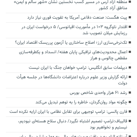
منطقه آزاد ارس در مسیر کسب نخستین نشان «شهر سالم و ایمن»
مناطق آزاد کشور
پیت هگست: صنعت دفاعی آمریکا به تقویت فوری نیاز دارد
اقتدار ناوگروه ۱۰۳ در مأموریت‌ اقیانوسی/ ۵ درخواست ایران در
رزمایش میلان تصویب شد
تک‌نرخی‌سازی ارز؛ اصلاح ساختاری یا آزمون پرریسک اقتصاد ایران؟
اعمال محدودیت‌های ترافیکی پایان هفته/ انسداد و یکطرفه‌سازی
مقطعی چالوس و هراز
دیپلمات سابق انگلیس:‌ ترامپ خواهان جنگ با ایران نیست
ارائه گزارش وزیر علوم درباره اعتراضات دانشگاه‌ها در جلسه هیأت
دولت
رشد ۶۱ هزار واحدی شاخص بورس
چگونه مواد روان‌گردان، خاطره را به توهم تبدیل می‌کند
فارن پالسی: ترامپ توجیهی برای تقابل نظامی با ایران ارایه نکرده است
قالیباف:ترامپ تصمیم اشتباه نگیرد/ دنبال سلاح هسته‌ای نبودیم،
نیستیم و نخواهیم بود
آستانه الزام به دریافت صورت های مالی به ۱۰۰ میلیارد ریال برای