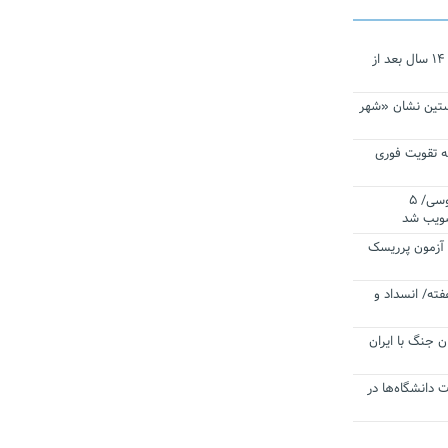
نجات‌دهنده‌ همچنان در آیینه است/ ۱۴ سال بعد از
ستین نشان «شهر
 تقویت فوری
اقتدار ناوگروه ۱۰۳ در مأموریت‌ اقیانوسی/ ۵
صویب شد
ا آزمون پرریسک
فته/ انسداد و
ن جنگ با ایران
ت دانشگاه‌ها در