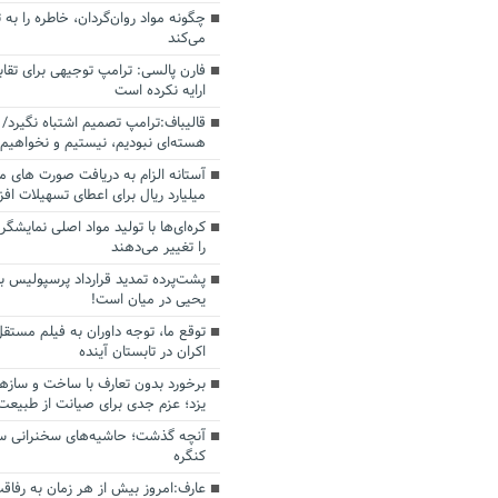
چگونه مواد روان‌گردان، خاطره را به 
می‌کند
فارن پالسی: ترامپ توجیهی برای تقابل
ارایه نکرده است
قالیباف:ترامپ تصمیم اشتباه نگیرد/ 
هسته‌ای نبودیم، نیستیم و نخواهیم 
میلیارد ریال برای اعطای تسهیلات اف
کره‌ای‌ها با تولید مواد اصلی نمایشگره
را تغییر می‌دهند
پشت‌پرده تمدید قرارداد پرسپولیس با
یحیی در میان است!
توقع ما، توجه داوران به فیلم مستقل
اکران در تابستان آینده
برخورد بدون تعارف با ساخت‌ و سازه
یزد؛ عزم جدی برای صیانت از طبیعت
آنچه گذشت؛ حاشیه‌های سخنرانی سال
کنگره
عارف:امروز بیش از هر زمان به رفاقت