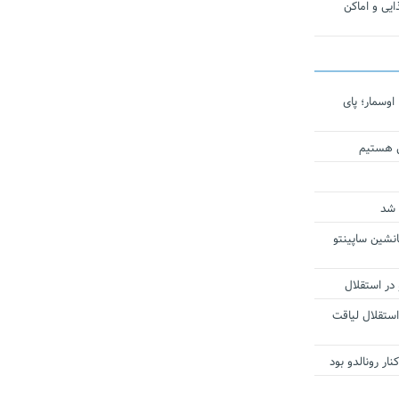
یی و اماکن
اوسمار؛ پای
ی هستیم
 شد
انشین ساپینتو
 در استقلال
استقلال لیاقت
ار رونالدو بود