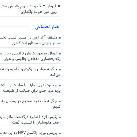
فروش ۷.۷ درصد سهام پالایش س
روی میز هیات واگذاری
اخبار اجتماعی
منطقه آزاد ارس در مسیر کسب نخس
سالم و ایمن» مناطق آزاد کشور
اعمال محدودیت‌های ترافیکی پایان هف
یکطرفه‌سازی مقطعی چالوس و هراز
چگونه مواد روان‌گردان، خاطره را به 
می‌کند
برخورد بدون تعارف با ساخت‌ و سازها
یزد؛ عزم جدی برای صیانت از طبیعت
چگونه با تغذیه صحیح در رمضان به
کنیم
رئیس قوه قضاییه درگذشت مادر سردار
احمد متوسلیان را تسلیت گفت
بررسی ورود واکسن HPV