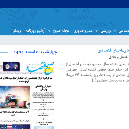
تماعی
ورزشی
علم و فناوری
مجله صبح
آرشیو روزنامه
ویدئو
چهارشنبه، 6 اسفند 1404
فصال و شلاق
ه معین به ده سال حبس، دو سال انفصال از
ه این حکم هنوز قطعی نشده است. چهارمین
نشست دادستانی تهران با مدیران مسئول تعدادی از رسانه‌ها، روز یک‌شنبه ۲۴ تیرماه
ها و به ریاست جعفری […]