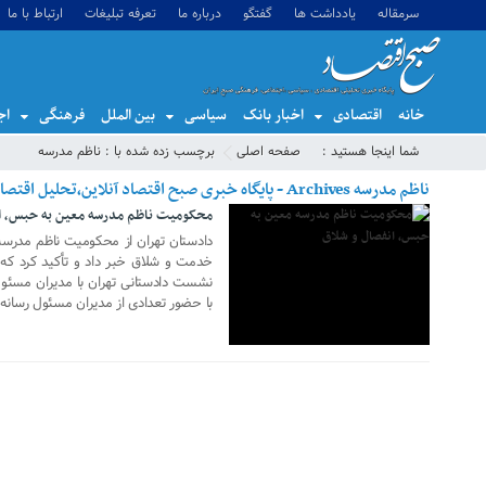
سرمقاله
یادداشت ها
گفتگو
درباره ما
تعرفه تبلیغات
ارتباط با ما
خانه
اقتصادی
اخبار بانک
سیاسی
بین الملل
فرهنگی
اج
17 جولای 2018
شما اینجا هستید :
صفحه اصلی
برچسب زده شده با : ناظم مدرسه
ناظم مدرسه Archives - پایگاه خبری صبح اقتصاد آنلاین،تحلیل اقتصادی،اخبار اقتصادی
محکومیت ناظم مدرسه معین به حبس، ان
دادستان تهران از محکومیت ناظم مدرس
خدمت و شلاق خبر داد و تأکید کرد ک
با حضور تعدادی از مدیران مسئول رسانه‌