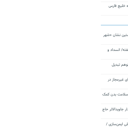
تاره خلیج فارس
تین نشان «شهر
ته/ انسداد و
توهم تبدیل
ی غیرمجاز در
 سلامت بدن کمک
 جاویدالاثر حاج
 به برنامه ملی ایمن‌سازی /