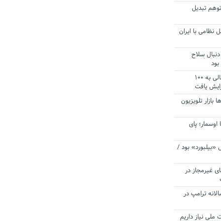
توهم تبدیل
 نظامی با ایران
دنبال سلاح
بود
آستانه الزام به دریافت صورت های مالی به ۱۰۰
زایش یافت
ا بازار تلویزیون
 اوسمار؛ پای
 «بیلبورد» بود /
ای غیرمجاز در
انه ترامپ در
 ملی نیاز داریم