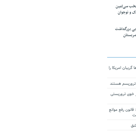
تخب سی‌امین
ک و نوجوان
بی بزرگداشت
صربستان
ریبان امریکا را
 تروریسم هستند
 خوی تروریستی
انون رفع موانع
شق