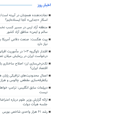
اخبار روز
اسکارِ «جدایی» کجا ایستاده‌ایم؟
منطقه آزاد ارس در مسیر کسب نخ
سالم و ایمن» مناطق آزاد کشور
پیت هگست: صنعت دفاعی آمریکا به
نیاز دارد
درخواست ایران در رزمایش میلان ت
تک‌نرخی‌سازی ارز؛ اصلاح ساختاری ی
اقتصاد ایران؟
اعمال محدودیت‌های ترافیکی پایان ه
یکطرفه‌سازی مقطعی چالوس و هراز
دیپلمات سابق انگلیس:‌ ترامپ خواها
نیست
ارائه گزارش وزیر علوم درباره اعتراضا
جلسه هیأت دولت
رشد ۶۱ هزار واحدی شاخص بورس