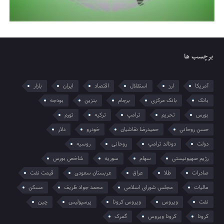
برچسب ها
آمریکا
ارز
استقلال
اقتصاد
ایران
بازار
بانک
بانک مرکزی
برجام
بنزین
بودجه
بورس
تحریم
ترامپ
ترکیه
تورم
حسن روحانی
حمیدرضا نقاشیان
خودرو
دلار
دولت
دونالد ترامپ
روحانی
روسیه
رژیم صهیونیستی
سهام
سوریه
شاخص بورس
صادرات
طلا
عراق
عربستان سعودی
قیمت نفت
مالیات
مجلس شورای اسلامی
محمد جواد ظریف
مسکن
نفت
ویروس
ویروس کرونا
پرسپولیس
چین
کرونا
کرونا ویروس
گمرک