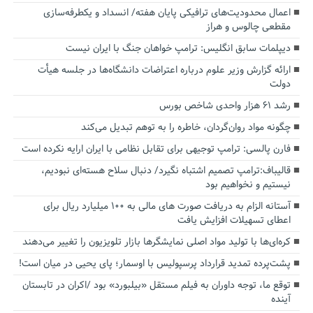
اعمال محدودیت‌های ترافیکی پایان هفته/ انسداد و یکطرفه‌سازی
مقطعی چالوس و هراز
دیپلمات سابق انگلیس:‌ ترامپ خواهان جنگ با ایران نیست
ارائه گزارش وزیر علوم درباره اعتراضات دانشگاه‌ها در جلسه هیأت
دولت
رشد ۶۱ هزار واحدی شاخص بورس
چگونه مواد روان‌گردان، خاطره را به توهم تبدیل می‌کند
فارن پالسی: ترامپ توجیهی برای تقابل نظامی با ایران ارایه نکرده است
قالیباف:ترامپ تصمیم اشتباه نگیرد/ دنبال سلاح هسته‌ای نبودیم،
نیستیم و نخواهیم بود
آستانه الزام به دریافت صورت های مالی به ۱۰۰ میلیارد ریال برای
اعطای تسهیلات افزایش یافت
کره‌ای‌ها با تولید مواد اصلی نمایشگرها بازار تلویزیون را تغییر می‌دهند
پشت‌پرده تمدید قرارداد پرسپولیس با اوسمار؛ پای یحیی در میان است!
توقع ما، توجه داوران به فیلم مستقل «بیلبورد» بود /اکران در تابستان
آینده