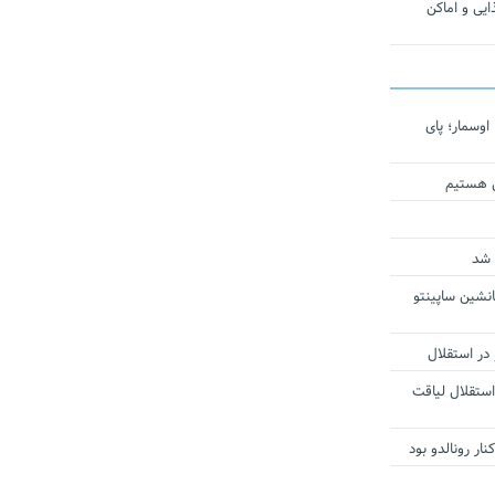
یی و اماکن
اوسمار؛ پای
ی هستیم
 شد
انشین ساپینتو
 در استقلال
استقلال لیاقت
ار رونالدو بود