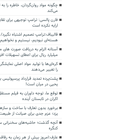
چگونه مواد روان‌گردان، خاطره را به 
می‌کند
فارن پالسی: ترامپ توجیهی برای تقابل
ارایه نکرده است
قالیباف:ترامپ تصمیم اشتباه نگیرد/ 
هسته‌ای نبودیم، نیستیم و نخواهیم 
میلیارد ریال برای اعطای تسهیلات اف
کره‌ای‌ها با تولید مواد اصلی نمایشگره
را تغییر می‌دهند
پشت‌پرده تمدید قرارداد پرسپولیس با
یحیی در میان است!
توقع ما، توجه داوران به فیلم مستقل
اکران در تابستان آینده
برخورد بدون تعارف با ساخت‌ و سازه
یزد؛ عزم جدی برای صیانت از طبیعت
آنچه گذشت؛ حاشیه‌های سخنرانی سال
کنگره
عارف:امروز بیش از هر زمان به رفاقت