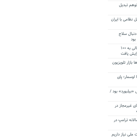
توهم تبدیل
 نظامی با ایران
دنبال سلاح
بود
آستانه الزام به دریافت صورت های مالی به ۱۰۰
زایش یافت
ا بازار تلویزیون
 اوسمار؛ پای
 «بیلبورد» بود /
ای غیرمجاز در
انه ترامپ در
 ملی نیاز داریم