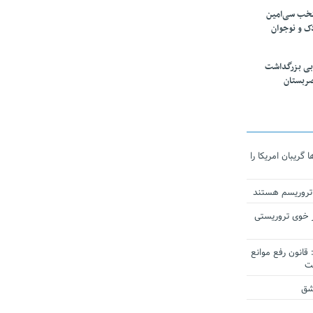
تخب سی‌امین
ک و نوجوان
بی بزرگداشت
صربستان
ریبان امریکا را
 تروریسم هستند
 خوی تروریستی
انون رفع موانع
شق