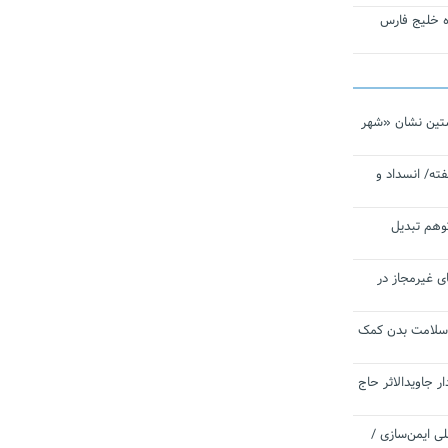
تاره خلیج فارس
تین نشان «شهر
ته/ انسداد و
توهم تبدیل
ی غیرمجاز در
 سلامت بدن کمک
 جاویدالاثر حاج
 به برنامه ملی ایمن‌سازی /