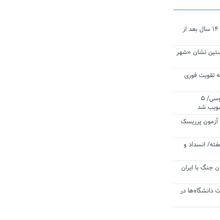
نجات‌دهنده‌ همچنان در آیینه است/ ۱۴ سال بعد از
ستین نشان «شهر
 تقویت فوری
اقتدار ناوگروه ۱۰۳ در مأموریت‌ اقیانوسی/ ۵
صویب شد
ا آزمون پرریسک
فته/ انسداد و
ن جنگ با ایران
ت دانشگاه‌ها در