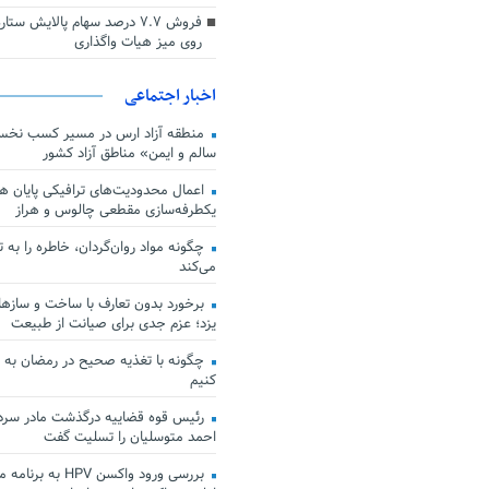
فروش ۷.۷ درصد سهام پالایش س
روی میز هیات واگذاری
اخبار اجتماعی
منطقه آزاد ارس در مسیر کسب نخس
سالم و ایمن» مناطق آزاد کشور
اعمال محدودیت‌های ترافیکی پایان هف
یکطرفه‌سازی مقطعی چالوس و هراز
چگونه مواد روان‌گردان، خاطره را به 
می‌کند
برخورد بدون تعارف با ساخت‌ و سازها
یزد؛ عزم جدی برای صیانت از طبیعت
چگونه با تغذیه صحیح در رمضان به
کنیم
رئیس قوه قضاییه درگذشت مادر سردار
احمد متوسلیان را تسلیت گفت
بررسی ورود واکسن HPV