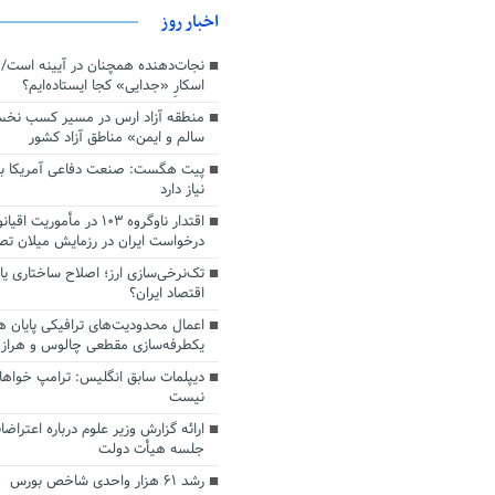
اخبار روز
اسکارِ «جدایی» کجا ایستاده‌ایم؟
منطقه آزاد ارس در مسیر کسب نخ
سالم و ایمن» مناطق آزاد کشور
پیت هگست: صنعت دفاعی آمریکا به
نیاز دارد
درخواست ایران در رزمایش میلان ت
تک‌نرخی‌سازی ارز؛ اصلاح ساختاری ی
اقتصاد ایران؟
اعمال محدودیت‌های ترافیکی پایان ه
یکطرفه‌سازی مقطعی چالوس و هراز
دیپلمات سابق انگلیس:‌ ترامپ خواها
نیست
ارائه گزارش وزیر علوم درباره اعتراضا
جلسه هیأت دولت
رشد ۶۱ هزار واحدی شاخص بورس