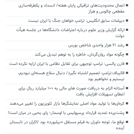
اعمال محدودیت‌های ترافیکی پایان هفته/ انسداد و یکطرفه‌سازی
مقطعی چالوس و هراز
دیپلمات سابق انگلیس:‌ ترامپ خواهان جنگ با ایران نیست
ارائه گزارش وزیر علوم درباره اعتراضات دانشگاه‌ها در جلسه هیأت
دولت
رشد ۶۱ هزار واحدی شاخص بورس
چگونه مواد روان‌گردان، خاطره را به توهم تبدیل می‌کند
فارن پالسی: ترامپ توجیهی برای تقابل نظامی با ایران ارایه نکرده است
قالیباف:ترامپ تصمیم اشتباه نگیرد/ دنبال سلاح هسته‌ای نبودیم،
نیستیم و نخواهیم بود
آستانه الزام به دریافت صورت های مالی به ۱۰۰ میلیارد ریال برای
اعطای تسهیلات افزایش یافت
کره‌ای‌ها با تولید مواد اصلی نمایشگرها بازار تلویزیون را تغییر می‌دهند
پشت‌پرده تمدید قرارداد پرسپولیس با اوسمار؛ پای یحیی در میان است!
توقع ما، توجه داوران به فیلم مستقل «بیلبورد» بود /اکران در تابستان
آینده