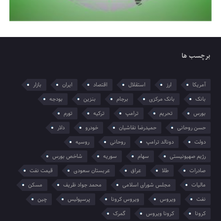
برچسب ها
آمریکا
ارز
استقلال
اقتصاد
ایران
بازار
بانک
بانک مرکزی
برجام
بنزین
بودجه
بورس
تحریم
ترامپ
ترکیه
تورم
حسن روحانی
حمیدرضا نقاشیان
خودرو
دلار
دولت
دونالد ترامپ
روحانی
روسیه
رژیم صهیونیستی
سهام
سوریه
شاخص بورس
صادرات
طلا
عراق
عربستان سعودی
قیمت نفت
مالیات
مجلس شورای اسلامی
محمد جواد ظریف
مسکن
نفت
ویروس
ویروس کرونا
پرسپولیس
چین
کرونا
کرونا ویروس
گمرک