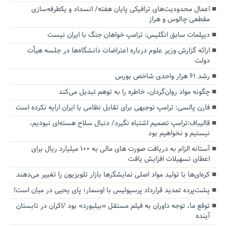
اعمال محدودیت‌های ترافیکی پایان هفته/ انسداد و یکطرفه‌سازی
مقطعی چالوس و هراز
دیپلمات سابق انگلیس:‌ ترامپ خواهان جنگ با ایران نیست
ارائه گزارش وزیر علوم درباره اعتراضات دانشگاه‌ها در جلسه هیأت
دولت
رشد ۶۱ هزار واحدی شاخص بورس
چگونه مواد روان‌گردان، خاطره را به توهم تبدیل می‌کند
فارن پالسی: ترامپ توجیهی برای تقابل نظامی با ایران ارایه نکرده است
قالیباف:ترامپ تصمیم اشتباه نگیرد/ دنبال سلاح هسته‌ای نبودیم،
نیستیم و نخواهیم بود
آستانه الزام به دریافت صورت های مالی به ۱۰۰ میلیارد ریال برای
اعطای تسهیلات افزایش یافت
کره‌ای‌ها با تولید مواد اصلی نمایشگرها بازار تلویزیون را تغییر می‌دهند
پشت‌پرده تمدید قرارداد پرسپولیس با اوسمار؛ پای یحیی در میان است!
توقع ما، توجه داوران به فیلم مستقل «بیلبورد» بود /اکران در تابستان
آینده