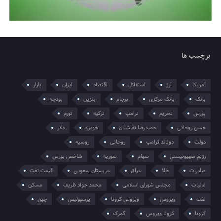
برچسب ها
آمریکا
ارز
استقلال
اقتصاد
ایران
بازار
بانک
بانک مرکزی
برجام
بنزین
بودجه
بورس
تحریم
ترامپ
ترکیه
تورم
حسن روحانی
حمیدرضا نقاشیان
خودرو
دلار
دولت
دونالد ترامپ
روحانی
روسیه
رژیم صهیونیستی
سهام
سوریه
شاخص بورس
صادرات
طلا
عراق
عربستان سعودی
قیمت نفت
مالیات
مجلس شورای اسلامی
محمد جواد ظریف
مسکن
نفت
ویروس
ویروس کرونا
پرسپولیس
چین
کرونا
کرونا ویروس
گمرک