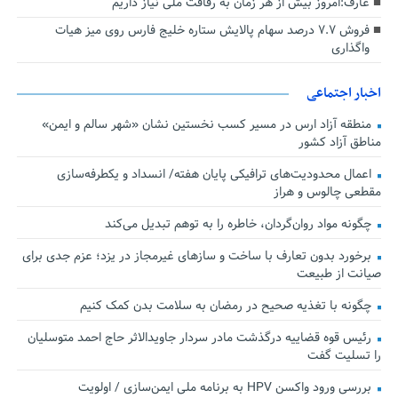
عارف:امروز بیش از هر زمان به رفاقت ملی نیاز داریم
فروش ۷.۷ درصد سهام پالایش ستاره خلیج فارس روی میز هیات
واگذاری
اخبار اجتماعی
منطقه آزاد ارس در مسیر کسب نخستین نشان «شهر سالم و ایمن»
مناطق آزاد کشور
اعمال محدودیت‌های ترافیکی پایان هفته/ انسداد و یکطرفه‌سازی
مقطعی چالوس و هراز
چگونه مواد روان‌گردان، خاطره را به توهم تبدیل می‌کند
برخورد بدون تعارف با ساخت‌ و سازهای غیرمجاز در یزد؛ عزم جدی برای
صیانت از طبیعت
چگونه با تغذیه صحیح در رمضان به سلامت بدن کمک کنیم
رئیس قوه قضاییه درگذشت مادر سردار جاویدالاثر حاج احمد متوسلیان
را تسلیت گفت
بررسی ورود واکسن HPV به برنامه ملی ایمن‌سازی / اولویت