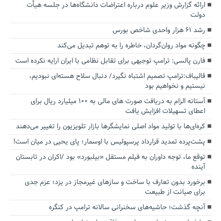
ارائه گزارش وزیر علوم درباره اعتراضات دانشگاه‌ها در جلسه هیأت
دولت
رشد ۶۱ هزار واحدی شاخص بورس
چگونه مواد روان‌گردان، خاطره را به توهم تبدیل می‌کند
فارن پالسی: ترامپ توجیهی برای تقابل نظامی با ایران ارایه نکرده است
قالیباف:ترامپ تصمیم اشتباه نگیرد/ دنبال سلاح هسته‌ای نبودیم،
نیستیم و نخواهیم بود
آستانه الزام به دریافت صورت های مالی به ۱۰۰ میلیارد ریال برای
اعطای تسهیلات افزایش یافت
کره‌ای‌ها با تولید مواد اصلی نمایشگرها بازار تلویزیون را تغییر می‌دهند
پشت‌پرده تمدید قرارداد پرسپولیس با اوسمار؛ پای یحیی در میان است!
توقع ما، توجه داوران به فیلم مستقل «بیلبورد» بود /اکران در تابستان
آینده
برخورد بدون تعارف با ساخت‌ و سازهای غیرمجاز در یزد؛ عزم جدی
برای صیانت از طبیعت
آنچه گذشت؛ حاشیه‌های سخنرانی سالانه ترامپ در کنگره