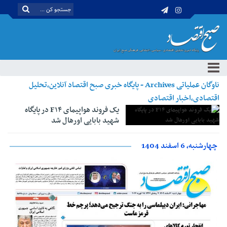
ناوگان عملیاتی Archives - پایگاه خبری صبح اقتصاد آنلاین،تحلیل
اقتصادی،اخبار اقتصادی
یک فروند هواپیمای F۱۴ در پایگاه
شهید بابایی اورهال شد
چهارشنبه، 6 اسفند 1404