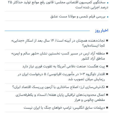
سخنگوی کمیسیون اقتصادی مجلس: قانون رفع موانع تولید حداکثر ۲۵
درصد اجرایی شده است
بررسی فیلم شمس و مولانا مست عشق
اخبار روز
نجات‌دهنده‌ همچنان در آیینه است/ ۱۴ سال بعد از اسکارِ «جدایی»
کجا ایستاده‌ایم؟
منطقه آزاد ارس در مسیر کسب نخستین نشان «شهر سالم و ایمن»
مناطق آزاد کشور
پیت هگست: صنعت دفاعی آمریکا به تقویت فوری نیاز دارد
اقتدار ناوگروه ۱۰۳ در مأموریت‌ اقیانوسی/ ۵ درخواست ایران در
رزمایش میلان تصویب شد
تک‌نرخی‌سازی ارز؛ اصلاح ساختاری یا آزمون پرریسک اقتصاد ایران؟
اعمال محدودیت‌های ترافیکی پایان هفته/ انسداد و یکطرفه‌سازی
مقطعی چالوس و هراز
دیپلمات سابق انگلیس:‌ ترامپ خواهان جنگ با ایران نیست