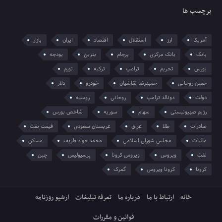
برچسب ها
آمریکا
ارز
استقلال
اقتصاد
ایران
بازار
بانک
بانک مرکزی
برجام
بنزین
بودجه
بورس
تحریم
ترامپ
ترکیه
تورم
حسن روحانی
حمیدرضا نقاشیان
خودرو
دلار
دولت
دونالد ترامپ
روحانی
روسیه
رژیم صهیونیستی
سهام
سوریه
شاخص بورس
صادرات
طلا
عراق
عربستان سعودی
قیمت نفت
مالیات
مجلس شورای اسلامی
محمد جواد ظریف
مسکن
نفت
ویروس
ویروس کرونا
پرسپولیس
چین
کرونا
کرونا ویروس
گمرک
خانه
ارتباط با ما
درباره ما
تعرفه تبلیغات
ارشیو روزنامه
قوانین و مقررات