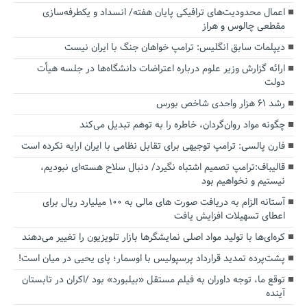
اعمال محدودیت‌های ترافیکی پایان هفته/ انسداد و یکطرفه‌سازی
مقطعی چالوس و هراز
دیپلمات سابق انگلیس:‌ ترامپ خواهان جنگ با ایران نیست
ارائه گزارش وزیر علوم درباره اعتراضات دانشگاه‌ها در جلسه هیأت
دولت
رشد ۶۱ هزار واحدی شاخص بورس
چگونه مواد روان‌گردان، خاطره را به توهم تبدیل می‌کند
فارن پالسی: ترامپ توجیهی برای تقابل نظامی با ایران ارایه نکرده است
قالیباف:ترامپ تصمیم اشتباه نگیرد/ دنبال سلاح هسته‌ای نبودیم،
نیستیم و نخواهیم بود
آستانه الزام به دریافت صورت های مالی به ۱۰۰ میلیارد ریال برای
اعطای تسهیلات افزایش یافت
کره‌ای‌ها با تولید مواد اصلی نمایشگرها بازار تلویزیون را تغییر می‌دهند
پشت‌پرده تمدید قرارداد پرسپولیس با اوسمار؛ پای یحیی در میان است!
توقع ما، توجه داوران به فیلم مستقل «بیلبورد» بود /اکران در تابستان
آینده