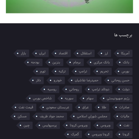
برچسب ها
آمریکا
ارز
استقلال
اقتصاد
ایران
بازار
بانک
بانک مرکزی
برجام
بنزین
بودجه
بورس
تحریم
ترامپ
ترکیه
تورم
حسن روحانی
حمیدرضا نقاشیان
خودرو
دلار
دولت
دونالد ترامپ
روحانی
روسیه
رژیم صهیونیستی
سهام
سوریه
شاخص بورس
صادرات
طلا
عراق
عربستان سعودی
قیمت نفت
مالیات
مجلس شورای اسلامی
محمد جواد ظریف
مسکن
نفت
ویروس
ویروس کرونا
پرسپولیس
چین
کرونا
کرونا ویروس
گمرک