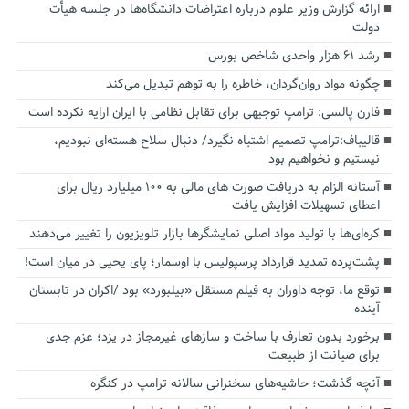
ارائه گزارش وزیر علوم درباره اعتراضات دانشگاه‌ها در جلسه هیأت
دولت
رشد ۶۱ هزار واحدی شاخص بورس
چگونه مواد روان‌گردان، خاطره را به توهم تبدیل می‌کند
فارن پالسی: ترامپ توجیهی برای تقابل نظامی با ایران ارایه نکرده است
قالیباف:ترامپ تصمیم اشتباه نگیرد/ دنبال سلاح هسته‌ای نبودیم،
نیستیم و نخواهیم بود
آستانه الزام به دریافت صورت های مالی به ۱۰۰ میلیارد ریال برای
اعطای تسهیلات افزایش یافت
کره‌ای‌ها با تولید مواد اصلی نمایشگرها بازار تلویزیون را تغییر می‌دهند
پشت‌پرده تمدید قرارداد پرسپولیس با اوسمار؛ پای یحیی در میان است!
توقع ما، توجه داوران به فیلم مستقل «بیلبورد» بود /اکران در تابستان
آینده
برخورد بدون تعارف با ساخت‌ و سازهای غیرمجاز در یزد؛ عزم جدی
برای صیانت از طبیعت
آنچه گذشت؛ حاشیه‌های سخنرانی سالانه ترامپ در کنگره