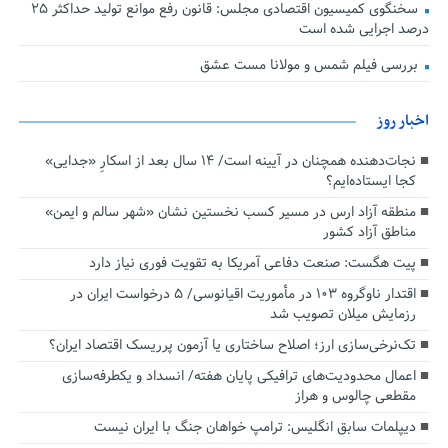
سخنگوی کمیسیون اقتصادی مجلس: قانون رفع موانع تولید حداکثر ۲۵
درصد اجرایی شده است
بررسی فیلم شمس و مولانا مست عشق
اخبار روز
نجات‌دهنده‌ همچنان در آیینه است/ ۱۴ سال بعد از اسکارِ «جدایی»
کجا ایستاده‌ایم؟
منطقه آزاد ارس در مسیر کسب نخستین نشان «شهر سالم و ایمن»
مناطق آزاد کشور
پیت هگست: صنعت دفاعی آمریکا به تقویت فوری نیاز دارد
اقتدار ناوگروه ۱۰۳ در مأموریت‌ اقیانوسی/ ۵ درخواست ایران در
رزمایش میلان تصویب شد
تک‌نرخی‌سازی ارز؛ اصلاح ساختاری یا آزمون پرریسک اقتصاد ایران؟
اعمال محدودیت‌های ترافیکی پایان هفته/ انسداد و یکطرفه‌سازی
مقطعی چالوس و هراز
دیپلمات سابق انگلیس:‌ ترامپ خواهان جنگ با ایران نیست