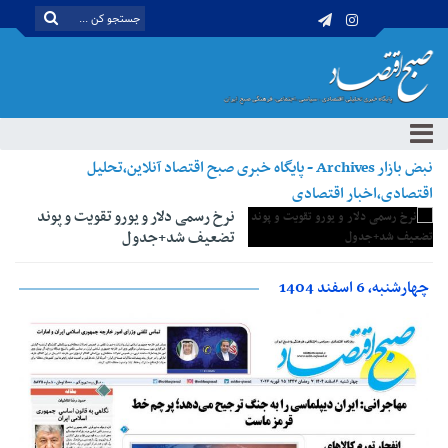
نبض بازار Archives - پایگاه خبری صبح اقتصاد آنلاین،تحلیل
اقتصادی،اخبار اقتصادی
نرخ رسمی دلار و یورو تقویت و پوند
تضعیف شد+جدول
چهارشنبه، 6 اسفند 1404