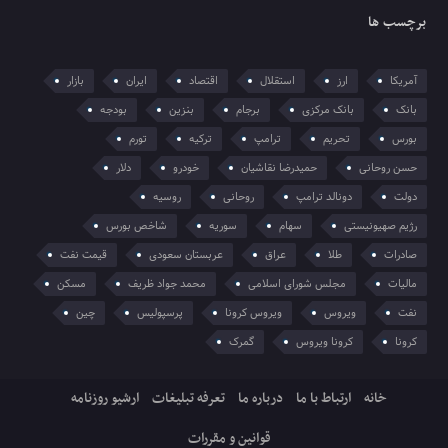
برچسب ها
آمریکا
ارز
استقلال
اقتصاد
ایران
بازار
بانک
بانک مرکزی
برجام
بنزین
بودجه
بورس
تحریم
ترامپ
ترکیه
تورم
حسن روحانی
حمیدرضا نقاشیان
خودرو
دلار
دولت
دونالد ترامپ
روحانی
روسیه
رژیم صهیونیستی
سهام
سوریه
شاخص بورس
صادرات
طلا
عراق
عربستان سعودی
قیمت نفت
مالیات
مجلس شورای اسلامی
محمد جواد ظریف
مسکن
نفت
ویروس
ویروس کرونا
پرسپولیس
چین
کرونا
کرونا ویروس
گمرک
خانه
ارتباط با ما
درباره ما
تعرفه تبلیغات
ارشیو روزنامه
قوانین و مقررات