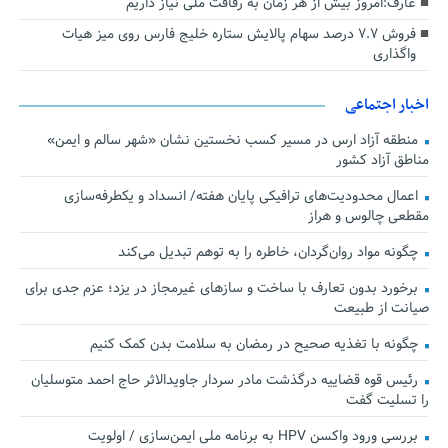
عارف:امروز بیش از هر زمان به رفاقت ملی نیاز داریم
فروش ۷.۷ درصد سهام پالایش ستاره خلیج فارس روی میز هیات
واگذاری
اخبار اجتماعی
منطقه آزاد ارس در مسیر کسب نخستین نشان «شهر سالم و ایمن»
مناطق آزاد کشور
اعمال محدودیت‌های ترافیکی پایان هفته/ انسداد و یکطرفه‌سازی
مقطعی چالوس و هراز
چگونه مواد روان‌گردان، خاطره را به توهم تبدیل می‌کند
برخورد بدون تعارف با ساخت‌ و سازهای غیرمجاز در یزد؛ عزم جدی برای
صیانت از طبیعت
چگونه با تغذیه صحیح در رمضان به سلامت بدن کمک کنیم
رئیس قوه قضاییه درگذشت مادر سردار جاویدالاثر حاج احمد متوسلیان
را تسلیت گفت
بررسی ورود واکسن HPV به برنامه ملی ایمن‌سازی / اولویت